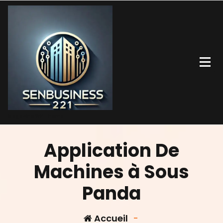
Aller
au
contenu
Magazine WP Theme
Application De
Machines à Sous
Panda
Accueil
-