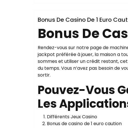
Bonus De Casino De 1 Euro Caut
Bonus De Casi
Rendez-vous sur notre page de machines
jackpot préférée à jouer, la maison a t
sommes et utiliser un crédit restant, cet
du temps. Vous n’avez pas besoin de vous i
sortir.
Pouvez-Vous Ga
Les Application
Différents Jeux Casino
Bonus de casino de 1 euro caution