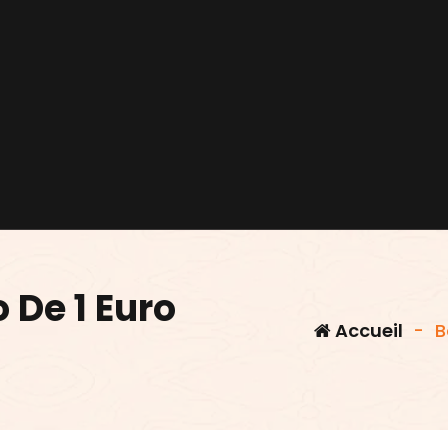
 De 1 Euro
Accueil
-
B