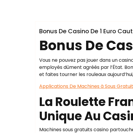
Bonus De Casino De 1 Euro Caut
Bonus De Casi
Vous ne pouvez pas jouer dans un casin
employés dûment agréés par l’État. Bon
et faites tourner les rouleaux aujourd’hui
Applications De Machines à Sous Gratui
La Roulette Fra
Unique Au Casi
Machines sous gratuits casino partouche