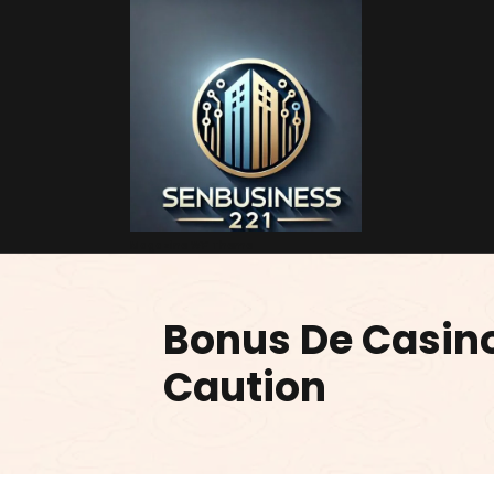
Aller
au
contenu
Magazine WP Theme
Bonus De Casino
Caution