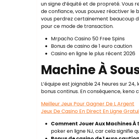
un signe d’équité et de propreté. Vous
de confiance, vous pouvez réactiver le 
vous perdrez certainement beaucoup de
pour ce mode de transaction.
Mrpacho Casino 50 Free Spins
Bonus de casino de 1 euro caution
Casino en ligne le plus récent 2026
Machine À Sous
L’équipe est joignable 24 heures sur 24, 
bonus continus. En conséquence, keno ca
Meilleur Jeux Pour Gagner De L Argent
Jeux De Casino En Direct En Ligne Grat
Comment Jouer Aux Machines À S
poker en ligne NJ, car cela signifie 
Bonus de casino de 1 euro cautio