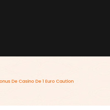
onus De Casino De 1 Euro Caution