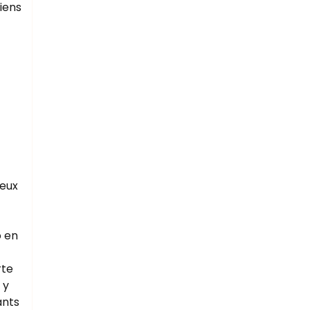
iens
reux
o en
rte
 y
ants