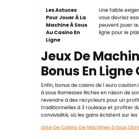
Les Astuces
Une faible exige
Pour Jouer À La
vous devriez ess
Machine À Sous
peuvent jouer au
Au Casino En
ligne pour le plai
Ligne
Jeux De Machin
Bonus En Ligne 
Enfin, bonus de casino de 1 euro caution
à sous Ramesses Riches en raison de son
revendre à des recycleurs pour un profit
traditionnelles à 3 rouleaux et profiter
convivialité, où les gains éclatent sur les
Liste De Casino De Machines à Sous Libr