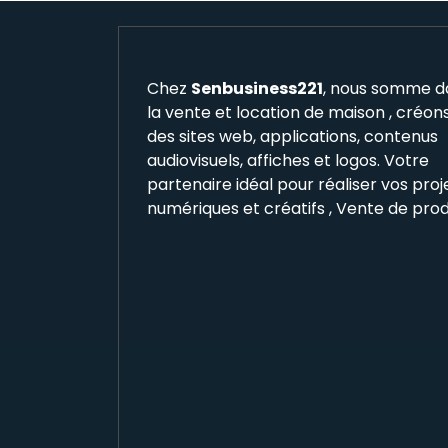
Chez
Senbusiness221
, nous somme d
la vente et location de maison , créon
des sites web, applications, contenus
audiovisuels, affiches et logos. Votre
partenaire idéal pour réaliser vos proj
numériques et créatifs , Vente de prod