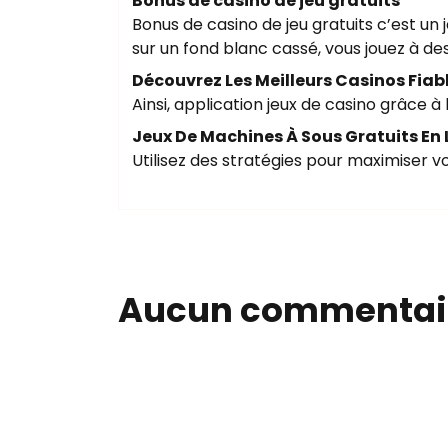
Bonus de casino de jeu gratuits
Bonus de casino de jeu gratuits c’est u
sur un fond blanc cassé, vous jouez à des
Découvrez Les Meilleurs Casinos Fiab
Ainsi, application jeux de casino grâce à
Jeux De Machines À Sous Gratuits En
Utilisez des stratégies pour maximiser v
Aucun commentai