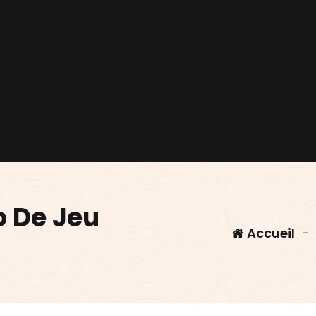
o De Jeu
Accueil
-