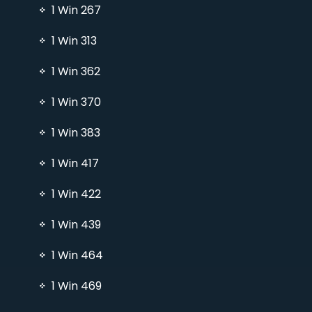
1 Win 267
1 Win 313
1 Win 362
1 Win 370
1 Win 383
1 Win 417
1 Win 422
1 Win 439
1 Win 464
1 Win 469