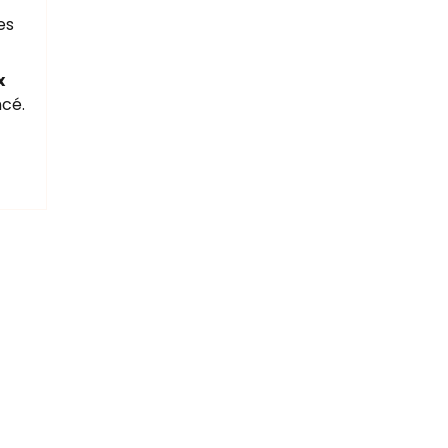
es
x
ncé.