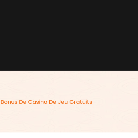
Bonus De Casino De Jeu Gratuits