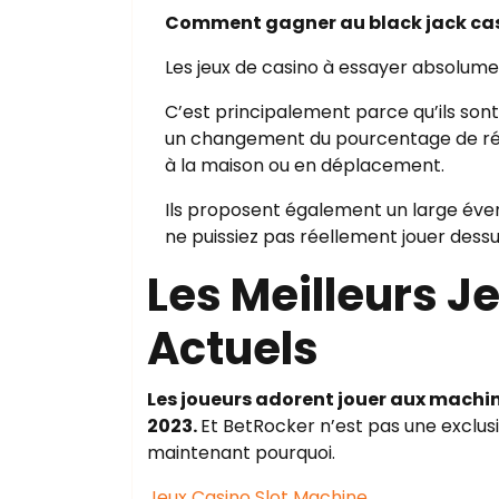
Comment gagner au black jack ca
Les jeux de casino à essayer absolume
C’est principalement parce qu’ils son
un changement du pourcentage de réte
à la maison ou en déplacement.
Ils proposent également un large éven
ne puissiez pas réellement jouer dessu
Les Meilleurs J
Actuels
Les joueurs adorent jouer aux machine
2023.
Et BetRocker n’est pas une exclus
maintenant pourquoi.
Jeux Casino Slot Machine