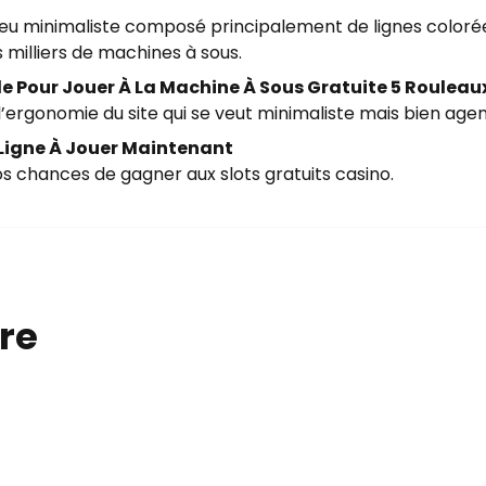
n jeu minimaliste composé principalement de lignes coloré
 milliers de machines à sous.
le Pour Jouer À La Machine À Sous Gratuite 5 Rouleau
 l’ergonomie du site qui se veut minimaliste mais bien age
 Ligne À Jouer Maintenant
os chances de gagner aux slots gratuits casino.
re