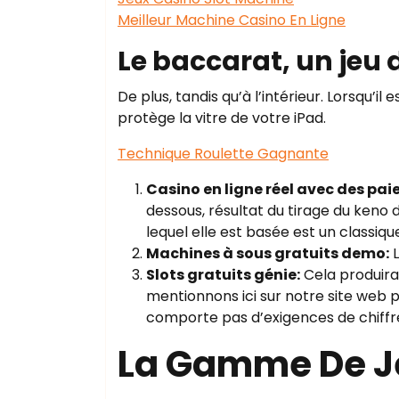
Meilleur Machine Casino En Ligne
Le baccarat, un jeu d
De plus, tandis qu’à l’intérieur. Lorsqu’
protège la vitre de votre iPad.
Technique Roulette Gagnante
Casino en ligne réel avec des pa
dessous, résultat du tirage du keno d
lequel elle est basée est un classiqu
Machines à sous gratuits demo:
L
Slots gratuits génie:
Cela produira
mentionnons ici sur notre site web 
comporte pas d’exigences de chiffre
La Gamme De Je