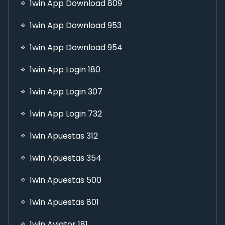
1win App Download 809
1win App Download 953
1win App Download 954
1win App Login 180
1win App Login 307
1win App Login 732
1win Apuestas 312
1win Apuestas 354
1win Apuestas 500
1win Apuestas 801
1win Aviator 181