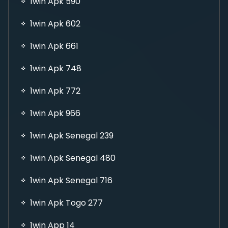
1win Apk 590
1win Apk 602
1win Apk 661
1win Apk 748
1win Apk 772
1win Apk 966
1win Apk Senegal 239
1win Apk Senegal 480
1win Apk Senegal 716
1win Apk Togo 277
1win App 14