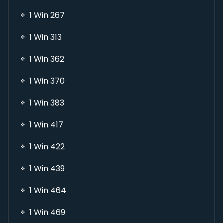
1 Win 267
1 Win 313
1 Win 362
1 Win 370
1 Win 383
1 Win 417
1 Win 422
1 Win 439
1 Win 464
1 Win 469