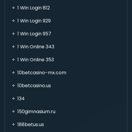
1 Win Login 812
1 Win Login 929
1 Win Login 957
1 Win Online 343
1 Win Online 353
10betcasino-mx.com
10betcasino.us
134
150gimnasium.ru
188betus.us