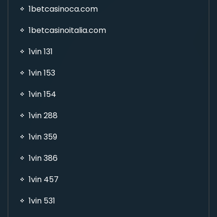
1betcasinoca.com
1betcasinoitalia.com
1vin 131
1vin 153
1vin 154
1vin 288
1vin 359
1vin 386
1vin 457
1vin 531