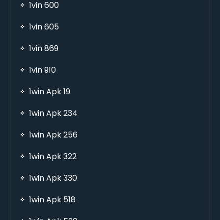
1vin 600
1vin 605
1vin 869
1vin 910
1win Apk 19
1win Apk 234
1win Apk 256
1win Apk 322
1win Apk 330
1win Apk 518