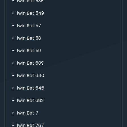
1win Bet 538
1win Bet 549
1win Bet 57
1win Bet 58
1win Bet 59
1win Bet 609
1win Bet 640
1win Bet 646
1win Bet 682
1win Bet 7
1win Bet 767