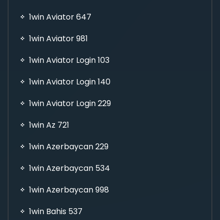
1win Aviator 647
1win Aviator 981
1win Aviator Login 103
1win Aviator Login 140
1win Aviator Login 229
1win Az 721
1win Azerbaycan 229
1win Azerbaycan 534
1win Azerbaycan 998
1win Bahis 537