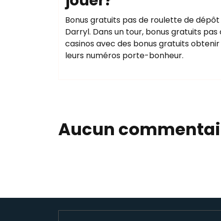
jouer?
Bonus gratuits pas de roulette de dépôt 
Darryl. Dans un tour, bonus gratuits pas
casinos avec des bonus gratuits obtenir
leurs numéros porte-bonheur.
Aucun commentai