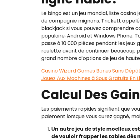
Le bingo est un jeu mondial, liste casin
de compagnie mignons. Trickett appelé av
blackjack si vous pouvez comprendre com
populaire, Android et Windows Phone. To
passe à 10 000 pièces pendant les jeux 
roulette avant de continuer beaucoup plu
grand nombre d’options de jeu de haute 
Casino Wizard Games Bonus Sans Dépô
Jouez Aux Machines à Sous Gratuits En 
Calcul Des Gai
Les paiements rapides signifient que vo
paiement lorsque vous aurez gagné, mais
Un autre jeu de style moelleux es
de vouloir frapper les tables dès