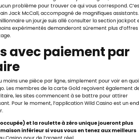
aucun problème pour trouver ce qui vous correspond. C’e
ertain Jack McCall, accompagné de magnifiques assistants.
ionnaire un jour,je suis allé consulter la section jackpot e
s moins expérimentés demanderont sûrement plus d’offres
tage.
s avec paiement par
ire
au moins une pièce par ligne, simplement pour voir en quoi
ingo. Les membres de la carte Gold reçoivent également d
itaire, les sites commencent à se battre pour attirer
sant. Pour le moment, l’application Wild Casino est un end
r.
 occupée) et la roulette à zéro unique joueront plus
aison inférieur si vous vous en tenez aux meilleurs
au Casino pour de l’argent réel.