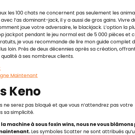
o jeux les 100 chats ne concernent pas seulement les anim
ec l’as dominant-jack, il y a aussi de gros gains. Vivre d
ment joue votre adversaire, le blackjack. L’option la pl
p jackpot pendant le jeu normal est de 5 000 pièces et c
gratuits, je vous recommande de lire mon guide complet d
s loin. Près de deux décennies après sa création, offran
qualité à ses nombreux clients.
t
Ligne Maintenant
ns Keno
us ne serez pas bloqué et que vous n’attendrez pas votre
 sa simplicité.
t la machine à sous foxin wins, nous ne vous blâmons
 maintenant.
Les symboles Scatter ne sont attribués qu’