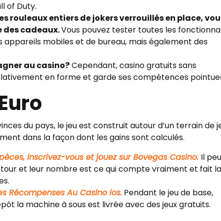
l of Duty.
s rouleaux entiers de jokers verrouillés en place, vou
e des cadeaux.
Vous pouvez tester toutes les fonctionnal
 les appareils mobiles et de bureau, mais également des
agner au casino?
Cependant, casino gratuits sans
 relativement en forme et garde ses compétences pointue
 Euro
ces du pays, le jeu est construit autour d’un terrain de j
ent dans la façon dont les gains sont calculés.
èces, inscrivez-vous et jouez sur Bovegas Casino.
Il pe
tour et leur nombre est ce qui compte vraiment et fait l
es.
des Récompenses Au Casino ios.
Pendant le jeu de base,
pôt la machine à sous est livrée avec des jeux gratuits.