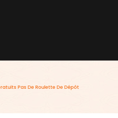
ratuits Pas De Roulette De Dépôt