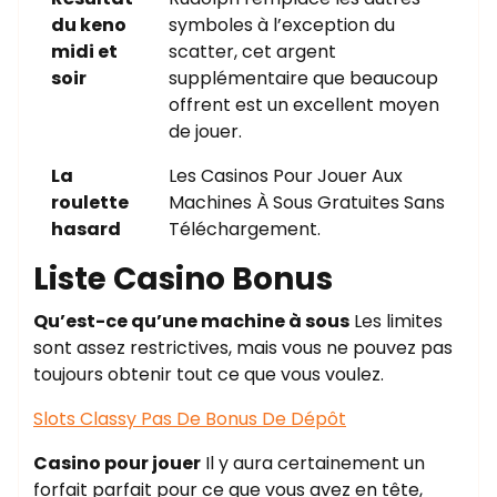
du keno
symboles à l’exception du
midi et
scatter, cet argent
soir
supplémentaire que beaucoup
offrent est un excellent moyen
de jouer.
La
Les Casinos Pour Jouer Aux
roulette
Machines À Sous Gratuites Sans
hasard
Téléchargement.
Liste Casino Bonus
Qu’est-ce qu’une machine à sous
Les limites
sont assez restrictives, mais vous ne pouvez pas
toujours obtenir tout ce que vous voulez.
Slots Classy Pas De Bonus De Dépôt
Casino pour jouer
Il y aura certainement un
forfait parfait pour ce que vous avez en tête,