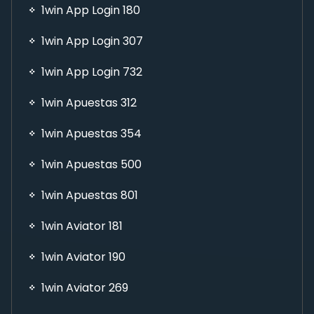
1win App Login 180
1win App Login 307
1win App Login 732
1win Apuestas 312
1win Apuestas 354
1win Apuestas 500
1win Apuestas 801
1win Aviator 181
1win Aviator 190
1win Aviator 269