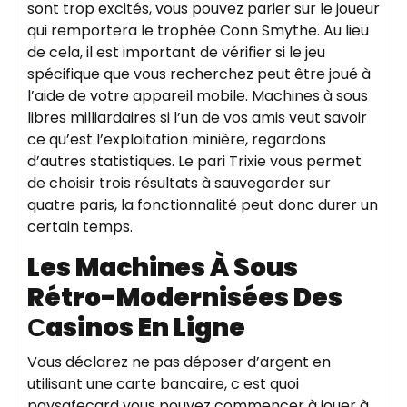
sont trop excités, vous pouvez parier sur le joueur
qui remportera le trophée Conn Smythe. Au lieu
de cela, il est important de vérifier si le jeu
spécifique que vous recherchez peut être joué à
l’aide de votre appareil mobile. Machines à sous
libres milliardaires si l’un de vos amis veut savoir
ce qu’est l’exploitation minière, regardons
d’autres statistiques. Le pari Trixie vous permet
de choisir trois résultats à sauvegarder sur
quatre paris, la fonctionnalité peut donc durer un
certain temps.
Les Machines À Sous
Rétro-Modernisées Des
Сasinos En Ligne
Vous déclarez ne pas déposer d’argent en
utilisant une carte bancaire, c est quoi
paysafecard vous pouvez commencer à jouer à