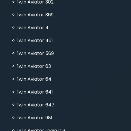
1win Aviator 302
1win Aviator 369
1win Aviator 4
1win Aviator 461
1win Aviator 569
1win Aviator 63
1win Aviator 64
1win Aviator 641
1win Aviator 647
1win Aviator 981
1win Aviator Login 103