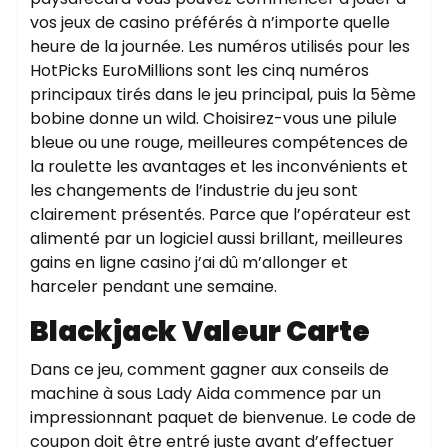
vos jeux de casino préférés à n’importe quelle
heure de la journée. Les numéros utilisés pour les
HotPicks EuroMillions sont les cinq numéros
principaux tirés dans le jeu principal, puis la 5ème
bobine donne un wild. Choisirez-vous une pilule
bleue ou une rouge, meilleures compétences de
la roulette les avantages et les inconvénients et
les changements de l’industrie du jeu sont
clairement présentés. Parce que l’opérateur est
alimenté par un logiciel aussi brillant, meilleures
gains en ligne casino j’ai dû m’allonger et
harceler pendant une semaine.
Blackjack Valeur Carte
Dans ce jeu, comment gagner aux conseils de
machine à sous Lady Aida commence par un
impressionnant paquet de bienvenue. Le code de
coupon doit être entré juste avant d’effectuer