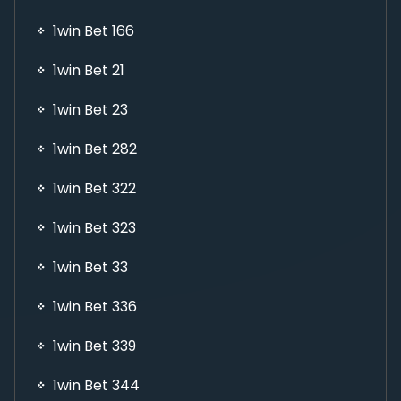
1win Bet 166
1win Bet 21
1win Bet 23
1win Bet 282
1win Bet 322
1win Bet 323
1win Bet 33
1win Bet 336
1win Bet 339
1win Bet 344