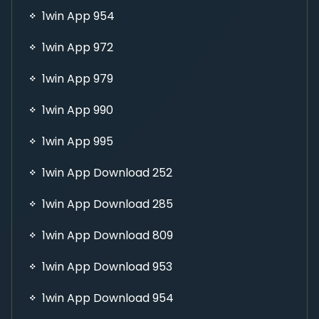
1win App 954
1win App 972
1win App 979
1win App 990
1win App 995
1win App Download 252
1win App Download 285
1win App Download 809
1win App Download 953
1win App Download 954