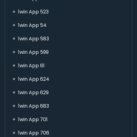
1win App 523
1win App 54
1win App 583
1win App 599
1win App 61
1win App 624
1win App 629
1win App 683
1win App 701
1win App 706