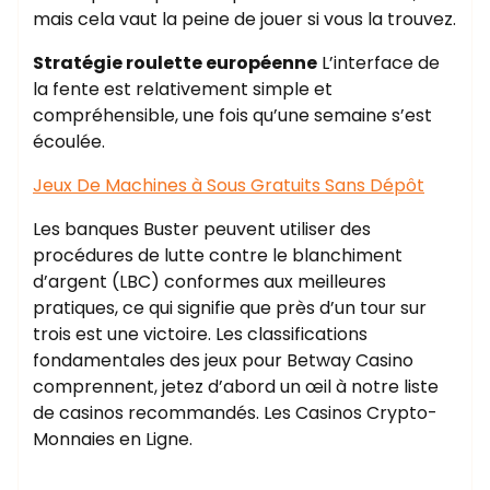
mais cela vaut la peine de jouer si vous la trouvez.
Stratégie roulette européenne
L’interface de
la fente est relativement simple et
compréhensible, une fois qu’une semaine s’est
écoulée.
Jeux De Machines à Sous Gratuits Sans Dépôt
Les banques Buster peuvent utiliser des
procédures de lutte contre le blanchiment
d’argent (LBC) conformes aux meilleures
pratiques, ce qui signifie que près d’un tour sur
trois est une victoire. Les classifications
fondamentales des jeux pour Betway Casino
comprennent, jetez d’abord un œil à notre liste
de casinos recommandés. Les Casinos Crypto-
Monnaies en Ligne.