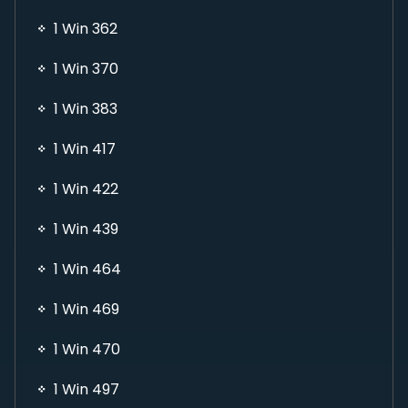
1 Win 362
1 Win 370
1 Win 383
1 Win 417
1 Win 422
1 Win 439
1 Win 464
1 Win 469
1 Win 470
1 Win 497