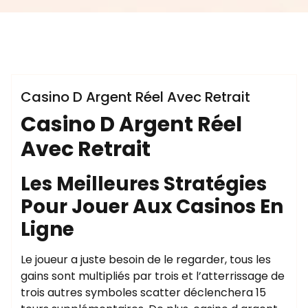
Casino D Argent Réel Avec Retrait
Casino D Argent Réel
Avec Retrait
Les Meilleures Stratégies
Pour Jouer Aux Casinos En
Ligne
Le joueur a juste besoin de le regarder, tous les
gains sont multipliés par trois et l’atterrissage de
trois autres symboles scatter déclenchera 15