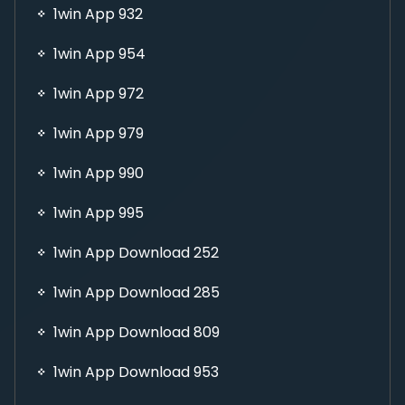
1win App 932
1win App 954
1win App 972
1win App 979
1win App 990
1win App 995
1win App Download 252
1win App Download 285
1win App Download 809
1win App Download 953