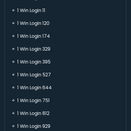
1 Win Login 11
1 Win Login 120
1 Win Login 174
1 Win Login 329
1 Win Login 395
1 Win Login 527
1 Win Login 644
1 Win Login 751
1 Win Login 812
1 Win Login 929