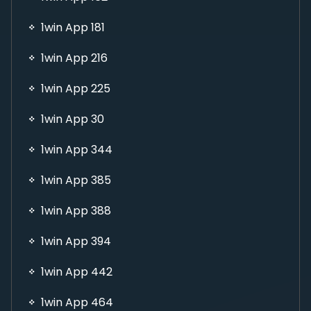
1win App 181
1win App 216
1win App 225
1win App 30
1win App 344
1win App 385
1win App 388
1win App 394
1win App 442
1win App 464