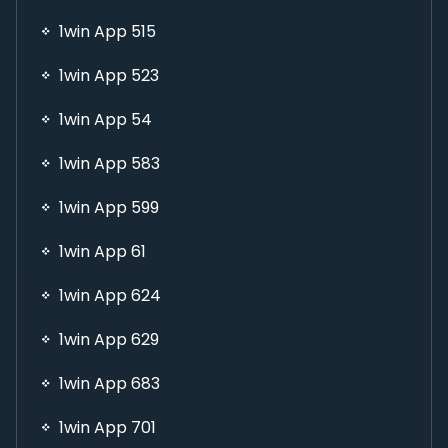
1win App 515
1win App 523
1win App 54
1win App 583
1win App 599
1win App 61
1win App 624
1win App 629
1win App 683
1win App 701