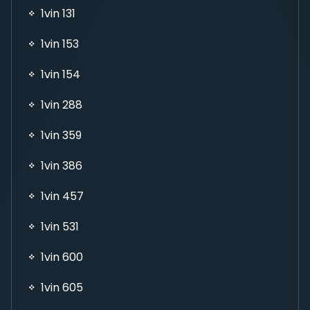
1vin 131
1vin 153
1vin 154
1vin 288
1vin 359
1vin 386
1vin 457
1vin 531
1vin 600
1vin 605