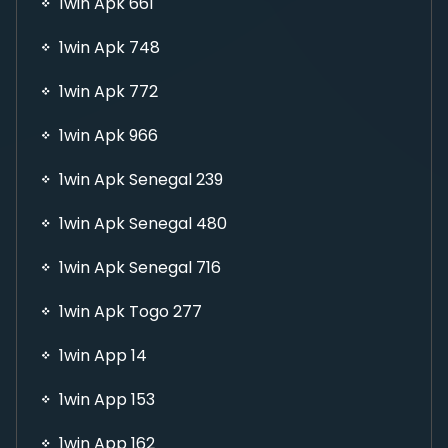
1win Apk 661
1win Apk 748
1win Apk 772
1win Apk 966
1win Apk Senegal 239
1win Apk Senegal 480
1win Apk Senegal 716
1win Apk Togo 277
1win App 14
1win App 153
1win App 162