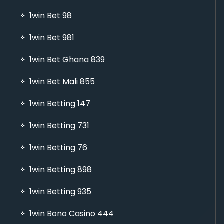
1win Bet 98
1win Bet 981
1win Bet Ghana 839
1win Bet Mali 855
1win Betting 147
1win Betting 731
1win Betting 76
1win Betting 898
1win Betting 935
1win Bono Casino 444