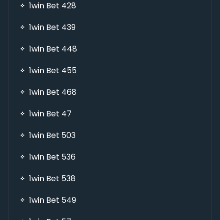
1win Bet 428
1win Bet 439
1win Bet 448
1win Bet 455
1win Bet 468
1win Bet 47
1win Bet 503
1win Bet 536
1win Bet 538
1win Bet 549