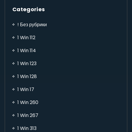
Categories
! Без рубрики
1 Win 112
1 Win 114
1 Win 123
1 Win 128
1 Win 17
1 Win 260
1 Win 267
1 Win 313