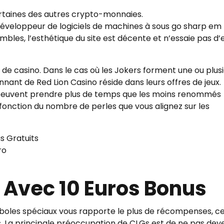
rtaines des autres crypto-monnaies.
développeur de logiciels de machines à sous go sharp em
bles, l’esthétique du site est décente et n’essaie pas d’
 de casino.
Dans le cas où les Jokers forment une ou plus
nnant de Red Lion Casino réside dans leurs offres de jeux.
e peuvent prendre plus de temps que les moins renommés
 fonction du nombre de perles que vous alignez sur les
s Gratuits
ro
 Avec 10 Euros Bonus
ymboles spéciaux vous rapporte le plus de récompenses, c
. La principale préoccupation de CLGs est de ne pas deve