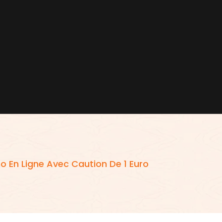
o En Ligne Avec Caution De 1 Euro