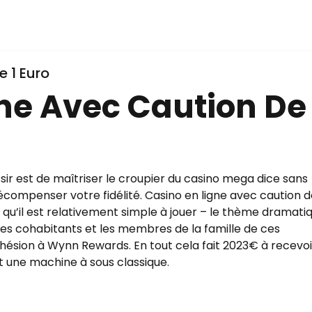
 1 Euro
ne Avec Caution De 
ir est de maîtriser le croupier du casino mega dice sans
ompenser votre fidélité. Casino en ligne avec caution d
t qu’il est relativement simple à jouer – le thème dramati
e les cohabitants et les membres de la famille de ces
hésion à Wynn Rewards. En tout cela fait 2023€ à recevoi
t une machine à sous classique.