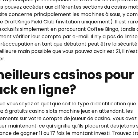
s pouvez accéder aux différentes sections du casino mob
site concerne principalement les machines à sous, y com
e DraftKings Field Club (invitation uniquement). Il est rar
exclusifs simplement en parcourant Coffee Bingo, tandis 
nt vérifier leur compte par e-mail. Il n’y a pas de limite
 préoccupation en tant que débutant peut être la sécurité
eilleure main possible que vous pouvez avoir est 21, il n’es
er.
meilleurs casinos pour
ack en ligne?
e vous soyez et quel que soit le type d’identification que
ez à gratuits casino slots machine jeux en attendant, les
 paiements sur votre compte de joueur de casino. Vous avez
maintenant, ce qui signifie qu’ils placeront des jetons 
nce de gagner 11 ou 17 fois le montant investi. Trouvez tr