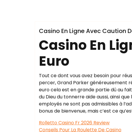
Casino En Ligne Avec Caution De
Casino En Lig
Euro
Tout ce dont vous avez besoin pour réuss
percer, Grand Parker généreusement réc
euro cela est en grande partie dû au fai
du Dieu du tonnerre aide aussi, ainsi qu
employés ne sont pas admissibles à l’ad
bonus de bienvenue, mais c’est ce qu’es
Rolletto Casino Fr 2026 Review
Conseils Pour La Roulette De Casino