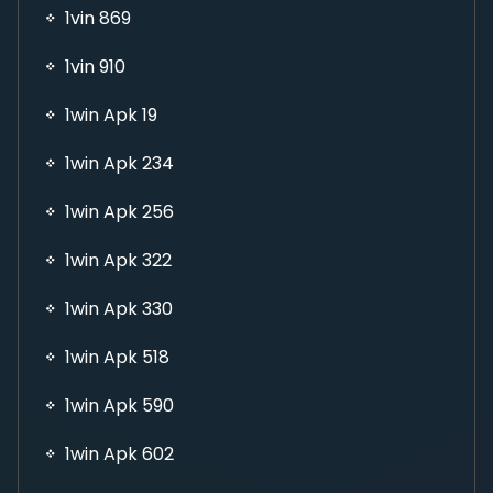
1vin 869
1vin 910
1win Apk 19
1win Apk 234
1win Apk 256
1win Apk 322
1win Apk 330
1win Apk 518
1win Apk 590
1win Apk 602