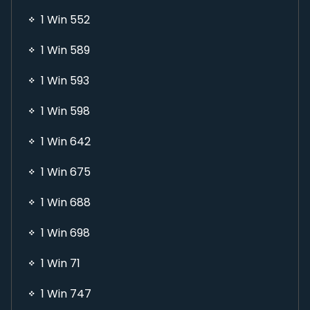
1 Win 552
1 Win 589
1 Win 593
1 Win 598
1 Win 642
1 Win 675
1 Win 688
1 Win 698
1 Win 71
1 Win 747