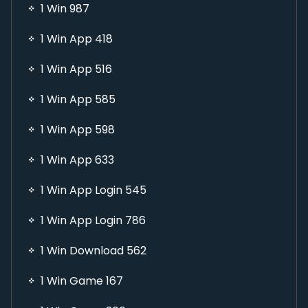
1 Win 987
1 Win App 418
1 Win App 516
1 Win App 585
1 Win App 598
1 Win App 633
1 Win App Login 545
1 Win App Login 786
1 Win Download 562
1 Win Game 167