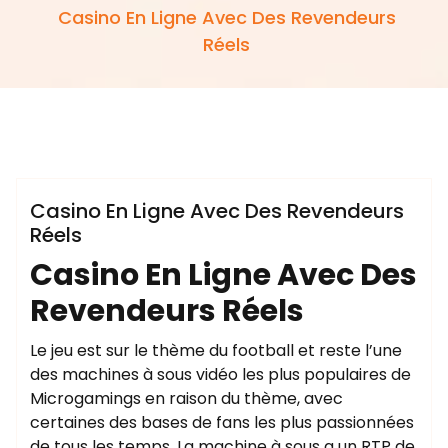
Casino En Ligne Avec Des Revendeurs
Réels
Casino En Ligne Avec Des Revendeurs
Réels
Casino En Ligne Avec Des
Revendeurs Réels
Le jeu est sur le thème du football et reste l’une
des machines à sous vidéo les plus populaires de
Microgamings en raison du thème, avec
certaines des bases de fans les plus passionnées
de tous les temps. La machine à sous a un RTP de