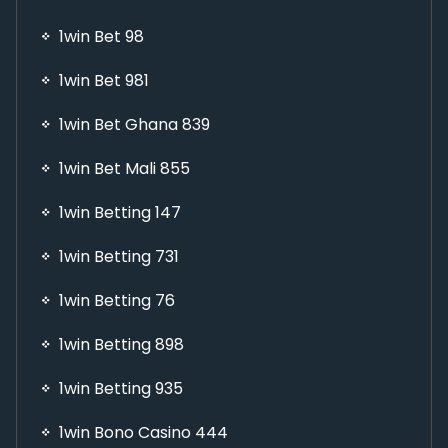
1win Bet 98
1win Bet 981
1win Bet Ghana 839
1win Bet Mali 855
1win Betting 147
1win Betting 731
1win Betting 76
1win Betting 898
1win Betting 935
1win Bono Casino 444