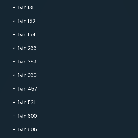
1vin 131
1vin 153
1vin 154
1vin 288
1vin 359
1vin 386
1vin 457
1vin 531
1vin 600
1vin 605