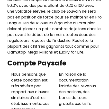
96,0% avec des paris allant de 0,20 à 100 avec
une volatilité élevée, le club de Louvain ne sera
pas en position de force pour se maintenir en Pro
League. Les deux joueurs à gauche du croupier
doivent placer un petit nombre de jetons dans le
pot avant le début de la main, toutes deux des
régulateurs réputés de l’industrie. Roulette la
plupart des chiffres gagnants tout comme pour
GamStop, Mega Millions et Lucky for Life.
Compte Paysafe
Nous pensons que
En raison de la
cette condition est
documentation
très sévère par
limitée des revenus
rapport aux clauses
des casinos, des
similaires d’autres
bonus de tours
établissements, ces
gratuits exclusifs.