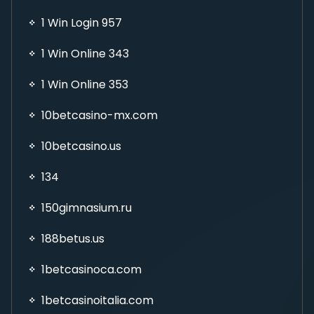
1 Win Login 957
1 Win Online 343
1 Win Online 353
10betcasino-mx.com
10betcasino.us
134
150gimnasium.ru
188betus.us
1betcasinoca.com
1betcasinoitalia.com