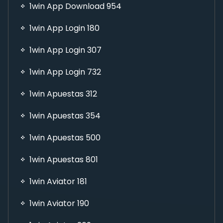
1win App Download 954
1win App Login 180
1win App Login 307
1win App Login 732
1win Apuestas 312
1win Apuestas 354
1win Apuestas 500
1win Apuestas 801
1win Aviator 181
1win Aviator 190