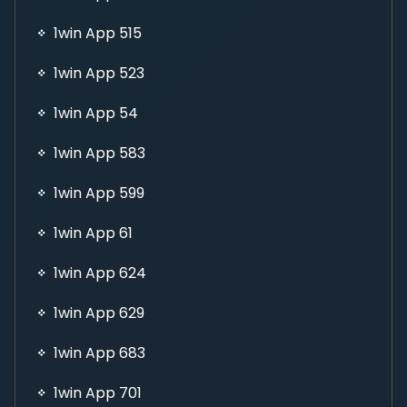
1win App 515
1win App 523
1win App 54
1win App 583
1win App 599
1win App 61
1win App 624
1win App 629
1win App 683
1win App 701