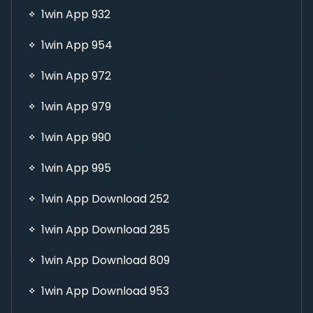
1win App 932
1win App 954
1win App 972
1win App 979
1win App 990
1win App 995
1win App Download 252
1win App Download 285
1win App Download 809
1win App Download 953