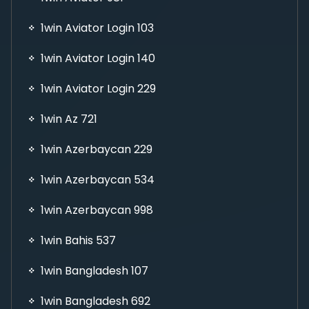
1win Aviator Login 103
1win Aviator Login 140
1win Aviator Login 229
1win Az 721
1win Azerbaycan 229
1win Azerbaycan 534
1win Azerbaycan 998
1win Bahis 537
1win Bangladesh 107
1win Bangladesh 692