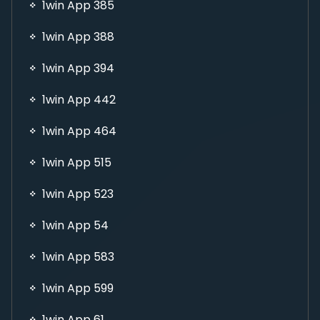
1win App 385
1win App 388
1win App 394
1win App 442
1win App 464
1win App 515
1win App 523
1win App 54
1win App 583
1win App 599
1win App 61