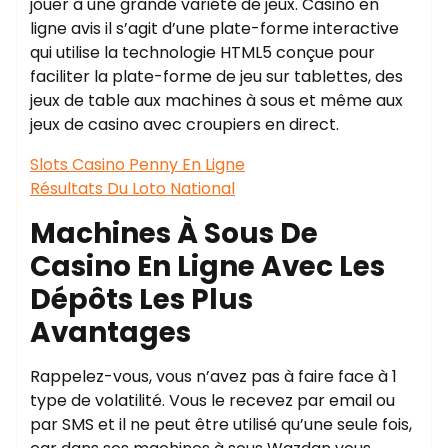
jouer à une grande variété de jeux. Casino en
ligne avis il s’agit d’une plate-forme interactive
qui utilise la technologie HTML5 conçue pour
faciliter la plate-forme de jeu sur tablettes, des
jeux de table aux machines à sous et même aux
jeux de casino avec croupiers en direct.
Slots Casino Penny En Ligne
Résultats Du Loto National
Machines À Sous De
Casino En Ligne Avec Les
Dépôts Les Plus
Avantages
Rappelez-vous, vous n’avez pas à faire face à 1
type de volatilité. Vous le recevez par email ou
par SMS et il ne peut être utilisé qu’une seule fois,