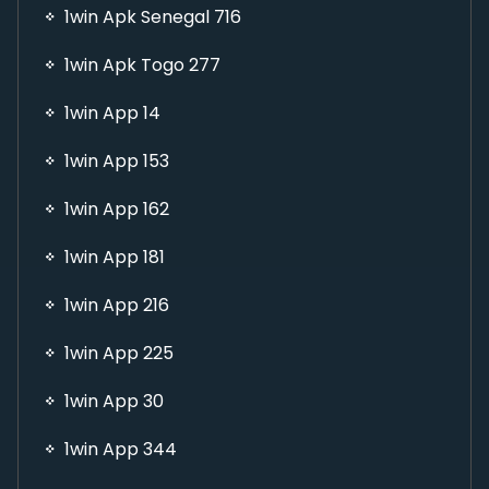
1win Apk Senegal 716
1win Apk Togo 277
1win App 14
1win App 153
1win App 162
1win App 181
1win App 216
1win App 225
1win App 30
1win App 344