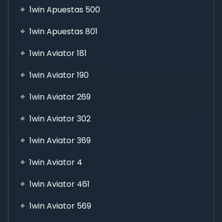
1win Apuestas 500
1win Apuestas 801
1win Aviator 181
1win Aviator 190
1win Aviator 269
1win Aviator 302
1win Aviator 369
1win Aviator 4
1win Aviator 461
1win Aviator 569