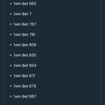
1win Bet 682
1win Bet 7
1win Bet 767
1win Bet 781
1win Bet 809
1win Bet 830
1win Bet 854
1win Bet 871
1win Bet 879
1win Bet 887