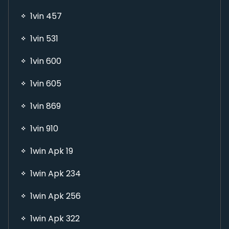
1vin 457
1vin 531
1vin 600
1vin 605
1vin 869
1vin 910
1win Apk 19
1win Apk 234
1win Apk 256
1win Apk 322