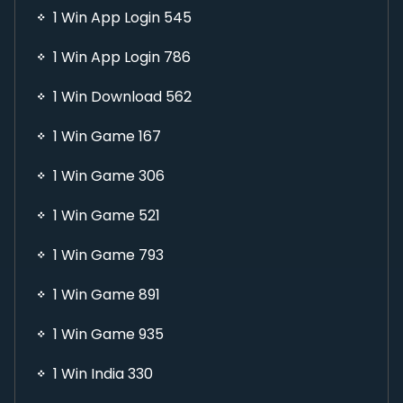
1 Win App Login 545
1 Win App Login 786
1 Win Download 562
1 Win Game 167
1 Win Game 306
1 Win Game 521
1 Win Game 793
1 Win Game 891
1 Win Game 935
1 Win India 330