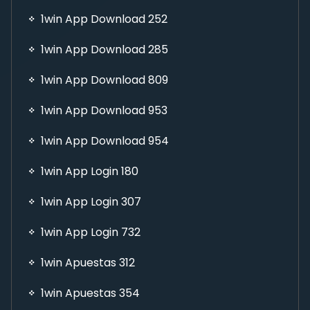
1win App Download 252
1win App Download 285
1win App Download 809
1win App Download 953
1win App Download 954
1win App Login 180
1win App Login 307
1win App Login 732
1win Apuestas 312
1win Apuestas 354