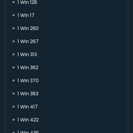
1 Win 128
1 Win 17
1 Win 260
1 Win 267
1 Win 313
1 Win 362
1 Win 370
1 Win 383
1 Win 417
1 Win 422
1 Win 439