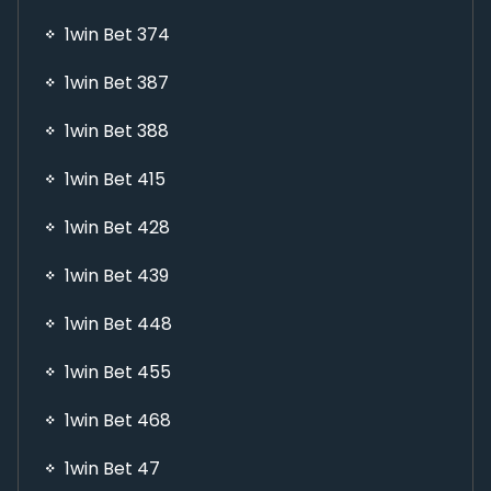
1win Bet 374
1win Bet 387
1win Bet 388
1win Bet 415
1win Bet 428
1win Bet 439
1win Bet 448
1win Bet 455
1win Bet 468
1win Bet 47