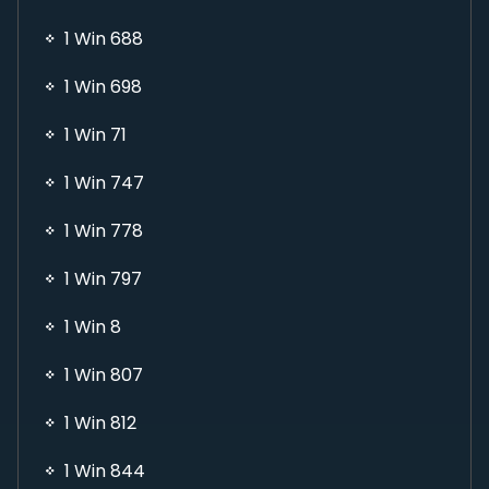
1 Win 688
1 Win 698
1 Win 71
1 Win 747
1 Win 778
1 Win 797
1 Win 8
1 Win 807
1 Win 812
1 Win 844