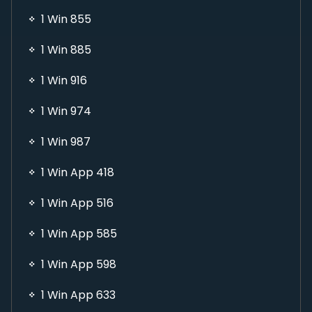
1 Win 855
1 Win 885
1 Win 916
1 Win 974
1 Win 987
1 Win App 418
1 Win App 516
1 Win App 585
1 Win App 598
1 Win App 633