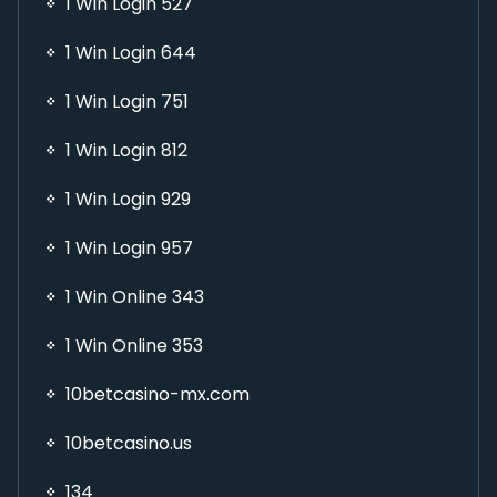
1 Win Login 527
1 Win Login 644
1 Win Login 751
1 Win Login 812
1 Win Login 929
1 Win Login 957
1 Win Online 343
1 Win Online 353
10betcasino-mx.com
10betcasino.us
134