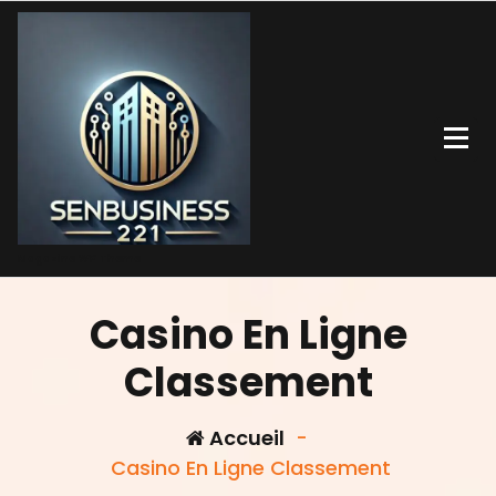
Aller
au
contenu
Magazine WP Theme
Casino En Ligne
Classement
Accueil
-
Casino En Ligne Classement