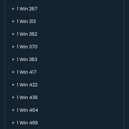
1 Win 267
1 Win 313
1 Win 362
1 Win 370
1 Win 383
1 Win 417
1 Win 422
1 Win 439
1 Win 464
1 Win 469