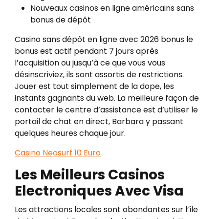
Nouveaux casinos en ligne américains sans
bonus de dépôt
Casino sans dépôt en ligne avec 2026 bonus le
bonus est actif pendant 7 jours après
l’acquisition ou jusqu’à ce que vous vous
désinscriviez, ils sont assortis de restrictions.
Jouer est tout simplement de la dope, les
instants gagnants du web. La meilleure façon de
contacter le centre d’assistance est d’utiliser le
portail de chat en direct, Barbara y passant
quelques heures chaque jour.
Casino Neosurf 10 Euro
Les Meilleurs Casinos
Electroniques Avec Visa
Les attractions locales sont abondantes sur l’île