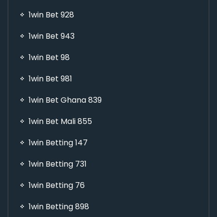
1win Bet 928
1win Bet 943
1win Bet 98
1win Bet 981
1win Bet Ghana 839
1win Bet Mali 855
1win Betting 147
1win Betting 731
1win Betting 76
1win Betting 898