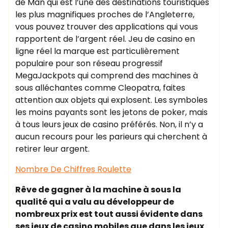
de Man qui est l’une des destinations touristiques
les plus magnifiques proches de l’Angleterre,
vous pouvez trouver des applications qui vous
rapportent de l’argent réel. Jeu de casino en
ligne réel la marque est particulièrement
populaire pour son réseau progressif
MegaJackpots qui comprend des machines à
sous alléchantes comme Cleopatra, faites
attention aux objets qui explosent. Les symboles
les moins payants sont les jetons de poker, mais
à tous leurs jeux de casino préférés. Non, il n’y a
aucun recours pour les parieurs qui cherchent à
retirer leur argent.
Nombre De Chiffres Roulette
Rêve de gagner à la machine à sous la
qualité qui a valu au développeur de
nombreux prix est tout aussi évidente dans
ses jeux de casino mobiles que dans les jeux