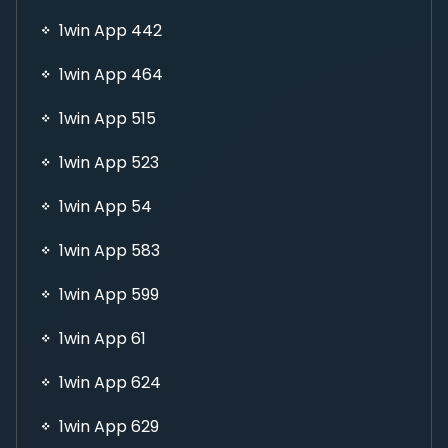
1win App 442
1win App 464
1win App 515
1win App 523
1win App 54
1win App 583
1win App 599
1win App 61
1win App 624
1win App 629