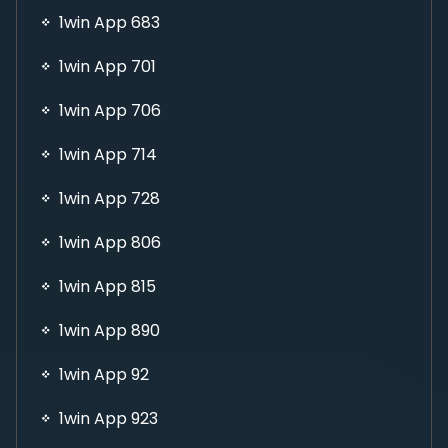
1win App 683
1win App 701
1win App 706
1win App 714
1win App 728
1win App 806
1win App 815
1win App 890
1win App 92
1win App 923