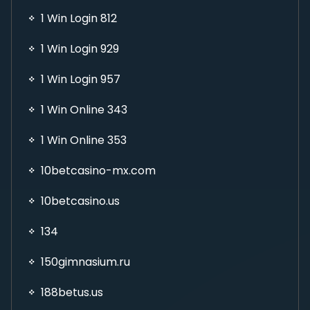
1 Win Login 812
1 Win Login 929
1 Win Login 957
1 Win Online 343
1 Win Online 353
10betcasino-mx.com
10betcasino.us
134
150gimnasium.ru
188betus.us