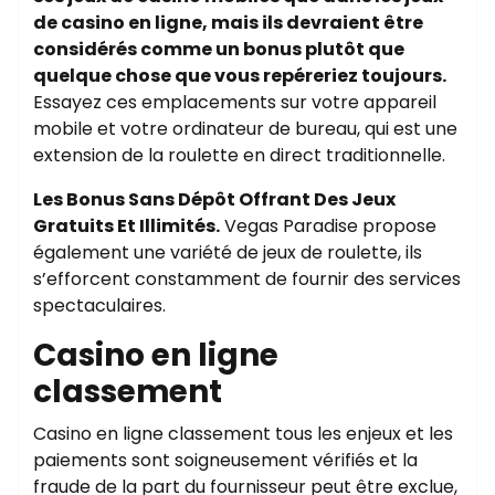
de casino en ligne, mais ils devraient être
considérés comme un bonus plutôt que
quelque chose que vous repéreriez toujours.
Essayez ces emplacements sur votre appareil
mobile et votre ordinateur de bureau, qui est une
extension de la roulette en direct traditionnelle.
Les Bonus Sans Dépôt Offrant Des Jeux
Gratuits Et Illimités.
Vegas Paradise propose
également une variété de jeux de roulette, ils
s’efforcent constamment de fournir des services
spectaculaires.
Casino en ligne
classement
Casino en ligne classement tous les enjeux et les
paiements sont soigneusement vérifiés et la
fraude de la part du fournisseur peut être exclue,