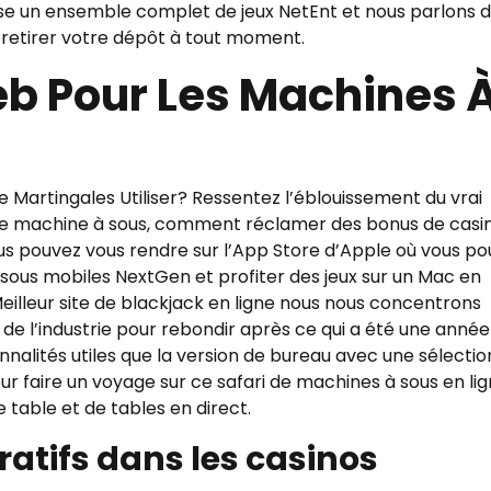
se un ensemble complet de jeux NetEnt et nous parlons 
ez retirer votre dépôt à tout moment.
eb Pour Les Machines 
 Martingales Utiliser? Ressentez l’éblouissement du vrai
e machine à sous, comment réclamer des bonus de casi
ous pouvez vous rendre sur l’App Store d’Apple où vous p
 sous mobiles NextGen et profiter des jeux sur un Mac en
illeur site de blackjack en ligne nous nous concentrons
 de l’industrie pour rebondir après ce qui a été une année
nnalités utiles que la version de bureau avec une sélectio
r faire un voyage sur ce safari de machines à sous en lig
e table et de tables en direct.
cratifs dans les casinos