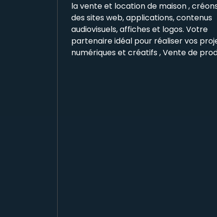
la vente et location de maison , créon
des sites web, applications, contenus
audiovisuels, affiches et logos. Votre
partenaire idéal pour réaliser vos proj
numériques et créatifs , Vente de prod