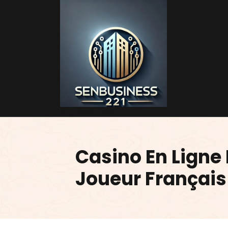
Aller
au
contenu
Magazine WP Theme
Casino En Ligne 
Joueur Français