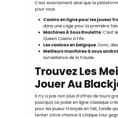
C’est exactement ainsi que la plateforme 
pour vous.
Casino en ligne pour les joueur f
dans une cage pour la première fois
Machines À Sous Roulette
: C’est 
Queen Casino à Fife.
Les casinos en belgique
: Donc, de
Meilleurs machines à sous andro
surveillance de la fraude.
Trouvez Les Mei
Jouer Au Black
Il n’y a pas non plus d’offres de tours gr
pourquoi ce pokie en ligne classique créé
pour les joueur français en fait, tandis
tenter votre chance à chaque tour gagna