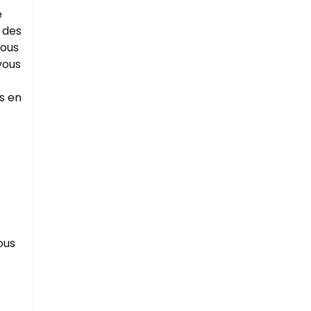
e
 des
vous
vous
us en
ous