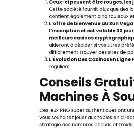
Ceux-ci peuvent être rouges, les
Cette société fournit plus que des lot
contient également cinq rouleaux e
L’offre de bienvenue au Sun Vega
l’inscription et est valable 30 jo
meilleurs casinos cryptographiqu
aideront à décider si vos titres pr
difficilement trouver des sites de po
L’Évolution Des Casinos En Ligne 
réguliers.
Conseils Gratui
Machines À So
Ces jeux RNG super authentiques ont un
vous souhaitez jouer aux tables en direc
stratégie des nombres chauds et froids.