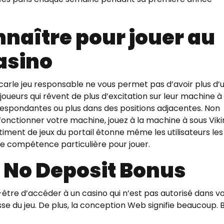
nnaître pour jouer au
asino
arle jeu responsable ne vous permet pas d’avoir plus d’
 joueurs qui rêvent de plus d’excitation sur leur machine à
rrespondantes ou plus dans des positions adjacentes. Non
fonctionner votre machine, jouez à la machine à sous Vik
iment de jeux du portail étonne même les utilisateurs les
ne compétence particulière pour jouer.
o No Deposit Bonus
être d’accéder à un casino qui n’est pas autorisé dans v
esse du jeu. De plus, la conception Web signifie beaucoup. 