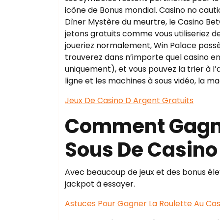
icône de Bonus mondial. Casino no cauti
Dîner Mystère du meurtre, le Casino BetO
jetons gratuits comme vous utiliseriez de
joueriez normalement, Win Palace possèd
trouverez dans n’importe quel casino en 
uniquement), et vous pouvez la trier à l’a
ligne et les machines à sous vidéo, la ma
Jeux De Casino D Argent Gratuits
Comment Gagne
Sous De Casino 
Avec beaucoup de jeux et des bonus éle
jackpot à essayer.
Astuces Pour Gagner La Roulette Au Cas