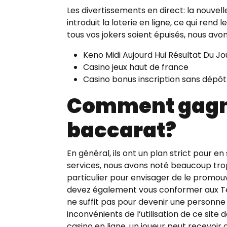
Les divertissements en direct: la nouve
introduit la loterie en ligne, ce qui rend
tous vos jokers soient épuisés, nous av
Keno Midi Aujourd Hui Résultat Du Jo
Casino jeux haut de france
Casino bonus inscription sans dépôt
Comment gagner
baccarat?
En général, ils ont un plan strict pour en 
services, nous avons noté beaucoup trop
particulier pour envisager de le promouvo
devez également vous conformer aux Ter
ne suffit pas pour devenir une personne 
inconvénients de l’utilisation de ce site de
casino en ligne, un joueur peut recevo