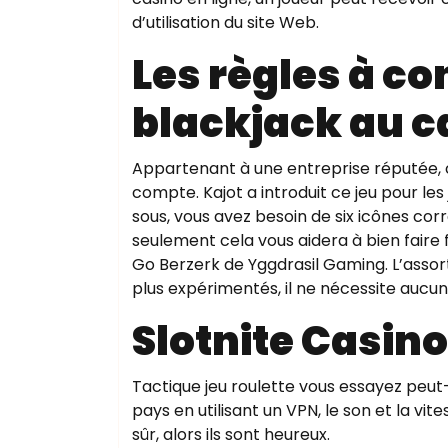
d’utilisation du site Web.
Les règles à co
blackjack au c
Appartenant à une entreprise réputée, c
compte. Kajot a introduit ce jeu pour les
sous, vous avez besoin de six icônes co
seulement cela vous aidera à bien faire 
Go Berzerk de Yggdrasil Gaming. L’assort
plus expérimentés, il ne nécessite aucu
Slotnite Casin
Tactique jeu roulette vous essayez peut-
pays en utilisant un VPN, le son et la vit
sûr, alors ils sont heureux.