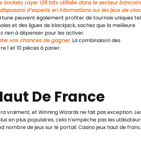
e Sockets Layer 128 bits utilisée dans le secteur bancair
 disposons d’experts en informations sur les jeux de cla
tune peuvent également profiter de tournois uniques tel
les et des ligues de blackjack, sachez que la meilleure
z rien à dépenser pour les activer.
nter vos chances de gagner.
La combinaison des
re 1 et 10 pièces à parier.
Haut De France
era vraiment, et Winning Wizards ne fait pas exception. Le
plus en plus populaires, cela n’empêche pas les utilisateur
and nombre de jeux sur le portail. Casino jeux haut de fran