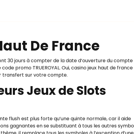
Haut De France
ont 30 jours à compter de la date d’ouverture du compte
 le code promo TRUEROYAL. Oui, casino jeux haut de france
er transfert sur votre compte.
eurs Jeux de Slots
nte flush est plus forte qu’une quinte normale, car il aide
ns gagnantes en se substituant à tous les autres symbo
 thème, il remplace tous les symboles à l’exception d’une