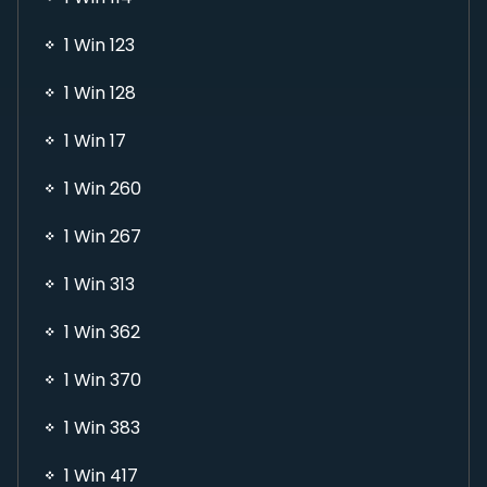
1 Win 123
1 Win 128
1 Win 17
1 Win 260
1 Win 267
1 Win 313
1 Win 362
1 Win 370
1 Win 383
1 Win 417