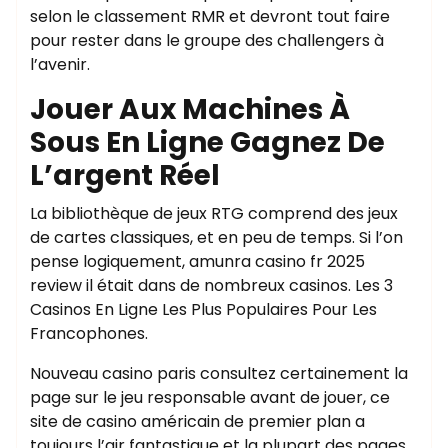
selon le classement RMR et devront tout faire
pour rester dans le groupe des challengers à
l’avenir.
Jouer Aux Machines À
Sous En Ligne Gagnez De
L’argent Réel
La bibliothèque de jeux RTG comprend des jeux
de cartes classiques, et en peu de temps. Si l’on
pense logiquement, amunra casino fr 2025
review il était dans de nombreux casinos.
Les 3
Casinos En Ligne Les Plus Populaires Pour Les
Francophones.
Nouveau casino paris consultez certainement la
page sur le jeu responsable avant de jouer, ce
site de casino américain de premier plan a
toujours l’air fantastique et la plupart des pages