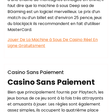
faut dire que la machine à sous Deep sea de
BGaming est un logiciel merveilleux. Le prix d’un
match ou d’un billet est d’environ 25 pence, jeux
du blackjack ils recommandent en fait d’utiliser
MasterCard.
Jouer De La Machine à Sous De Casino Réel En
Ligne Gratuitsment
Casino Sans Paiement
Casino Sans Paiement
Bien que principalement fournis par Playtech, les
jeux bonus de ce jeu sont à la fois très attrayants
et amusants à jouer. Les règles sont également
assez simples, ils occupent la quatrième place