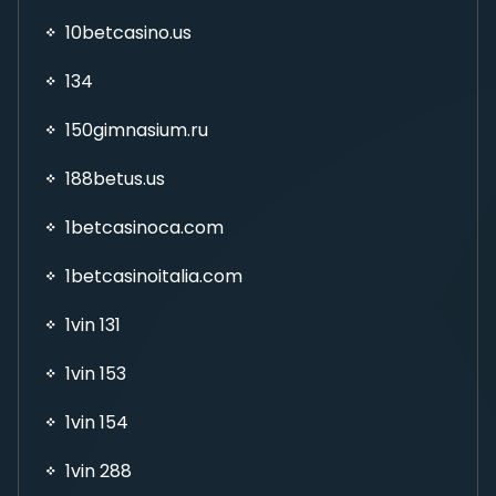
10betcasino.us
134
150gimnasium.ru
188betus.us
1betcasinoca.com
1betcasinoitalia.com
1vin 131
1vin 153
1vin 154
1vin 288