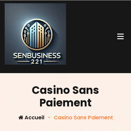
Aller
au
contenu
Magazine WP Theme
Casino Sans
Paiement
Accueil
-
Casino Sans Paiement