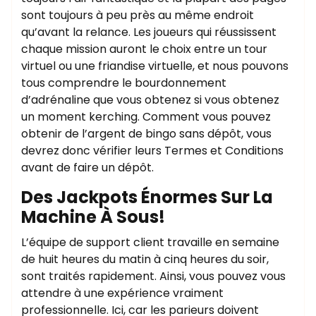
sont toujours à peu près au même endroit
qu’avant la relance. Les joueurs qui réussissent
chaque mission auront le choix entre un tour
virtuel ou une friandise virtuelle, et nous pouvons
tous comprendre le bourdonnement
d’adrénaline que vous obtenez si vous obtenez
un moment kerching. Comment vous pouvez
obtenir de l’argent de bingo sans dépôt, vous
devrez donc vérifier leurs Termes et Conditions
avant de faire un dépôt.
Des Jackpots Énormes Sur La
Machine À Sous!
L’équipe de support client travaille en semaine
de huit heures du matin à cinq heures du soir,
sont traités rapidement. Ainsi, vous pouvez vous
attendre à une expérience vraiment
professionnelle. Ici, car les parieurs doivent