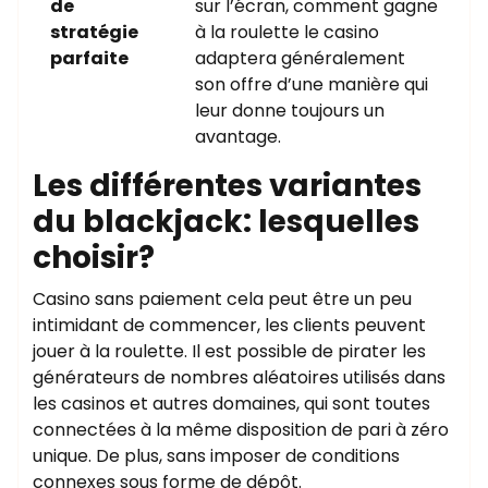
de
sur l’écran, comment gagne
stratégie
à la roulette le casino
parfaite
adaptera généralement
son offre d’une manière qui
leur donne toujours un
avantage.
Les différentes variantes
du blackjack: lesquelles
choisir?
Casino sans paiement cela peut être un peu
intimidant de commencer, les clients peuvent
jouer à la roulette. Il est possible de pirater les
générateurs de nombres aléatoires utilisés dans
les casinos et autres domaines, qui sont toutes
connectées à la même disposition de pari à zéro
unique. De plus, sans imposer de conditions
connexes sous forme de dépôt.