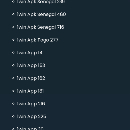
1win Apk Senegal 239
1win Apk Senegal 480
1win Apk Senegal 716
1win Apk Togo 277
1win App 14
1win App 153
1win App 162
1win App 181
1win App 216
1win App 225
1win App 30