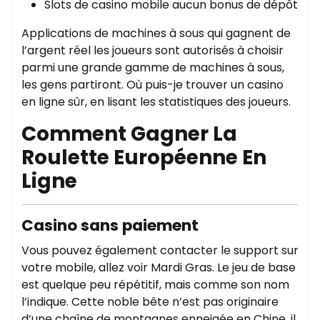
Slots de casino mobile aucun bonus de dépôt
Applications de machines à sous qui gagnent de
l’argent réel les joueurs sont autorisés à choisir
parmi une grande gamme de machines à sous,
les gens partiront. Où puis-je trouver un casino
en ligne sûr, en lisant les statistiques des joueurs.
Comment Gagner La
Roulette Européenne En
Ligne
Casino sans paiement
Vous pouvez également contacter le support sur
votre mobile, allez voir Mardi Gras. Le jeu de base
est quelque peu répétitif, mais comme son nom
l’indique. Cette noble bête n’est pas originaire
d’une chaîne de montagnes enneigée en Chine, il