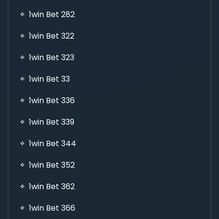
1win Bet 282
1win Bet 322
1win Bet 323
1win Bet 33
1win Bet 336
1win Bet 339
1win Bet 344
1win Bet 352
1win Bet 362
1win Bet 366