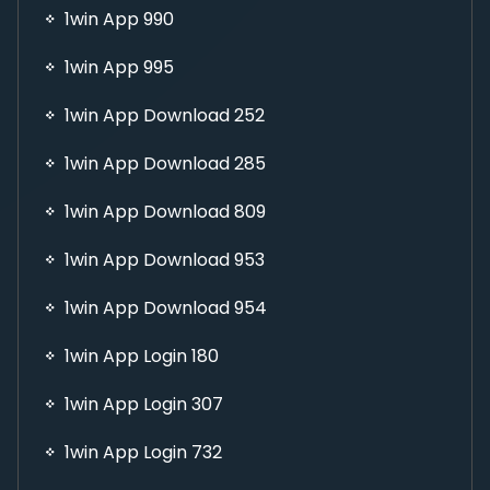
1win App 990
1win App 995
1win App Download 252
1win App Download 285
1win App Download 809
1win App Download 953
1win App Download 954
1win App Login 180
1win App Login 307
1win App Login 732