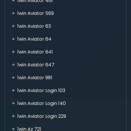
1win Aviator 461
1win Aviator 569
1win Aviator 63
1win Aviator 64
1win Aviator 641
1win Aviator 647
1win Aviator 981
1win Aviator Login 103
1win Aviator Login 140
1win Aviator Login 229
1win Az 721