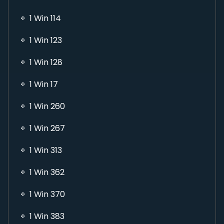
1 Win 114
1 Win 123
1 Win 128
1 Win 17
1 Win 260
1 Win 267
1 Win 313
1 Win 362
1 Win 370
1 Win 383