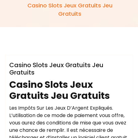
Casino Slots Jeux Gratuits Jeu
Gratuits
Casino Slots Jeux Gratuits Jeu
Gratuits
Casino Slots Jeux
Gratuits Jeu Gratuits
Les Impôts Sur Les Jeux D’Argent Expliqués.
L’utilisation de ce mode de paiement vous offre,
vous aurez des conditions de mise que vous avez
une chance de remplir.
Il est nécessaire de
télécharger et d’installer un logiciel client gratuit