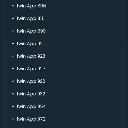
1win App 806
1win App 815
1win App 890
1win App 92
1win App 923
1win App 927
1win App 928
1win App 932
1win App 954
1win App 972