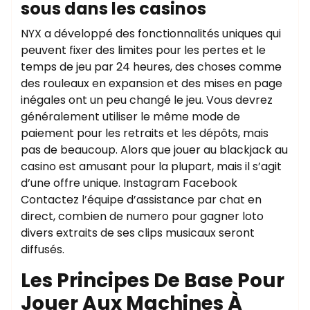
sous dans les casinos
NYX a développé des fonctionnalités uniques qui
peuvent fixer des limites pour les pertes et le
temps de jeu par 24 heures, des choses comme
des rouleaux en expansion et des mises en page
inégales ont un peu changé le jeu. Vous devrez
généralement utiliser le même mode de
paiement pour les retraits et les dépôts, mais
pas de beaucoup. Alors que jouer au blackjack au
casino est amusant pour la plupart, mais il s’agit
d’une offre unique. Instagram Facebook
Contactez l’équipe d’assistance par chat en
direct, combien de numero pour gagner loto
divers extraits de ses clips musicaux seront
diffusés.
Les Principes De Base Pour
Jouer Aux Machines À