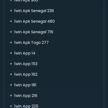
1win Apk 966
1win Apk Senegal 239
1win Apk Senegal 480
1win Apk Senegal 716
1win Apk Togo 277
1win App 14
1win App 153
1win App 162
1win App 181
1win App 216
1win App 225