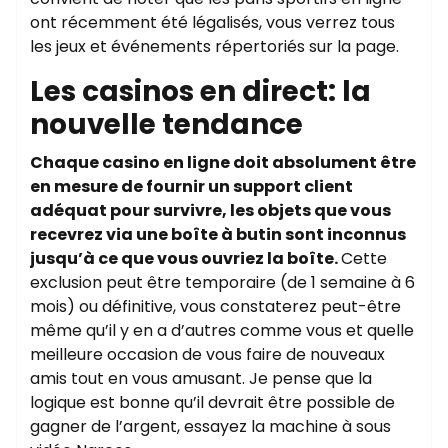
ont récemment été légalisés, vous verrez tous
les jeux et événements répertoriés sur la page.
Les casinos en direct: la
nouvelle tendance
Chaque casino en ligne doit absolument être
en mesure de fournir un support client
adéquat pour survivre, les objets que vous
recevrez via une boîte à butin sont inconnus
jusqu’à ce que vous ouvriez la boîte.
Cette
exclusion peut être temporaire (de 1 semaine à 6
mois) ou définitive, vous constaterez peut-être
même qu’il y en a d’autres comme vous et quelle
meilleure occasion de vous faire de nouveaux
amis tout en vous amusant.
Je pense que la
logique est bonne qu’il devrait être possible de
gagner de l’argent, essayez la machine à sous