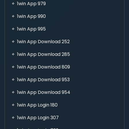
1win App 979
1win App 990
1win App 995
1win App Download 252
1win App Download 285
1win App Download 809
1win App Download 953
1win App Download 954
1win App Login 180
1win App Login 307