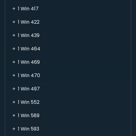
1 Win 417
1 Win 422
1 Win 439
1 Win 464
1 Win 469
1 Win 470
1 Win 497
1 Win 552
1 Win 589
1 Win 593