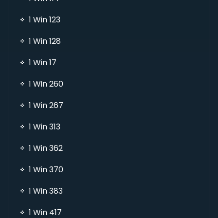
1 Win 123
1 Win 128
1 Win 17
1 Win 260
1 Win 267
1 Win 313
1 Win 362
1 Win 370
1 Win 383
1 Win 417