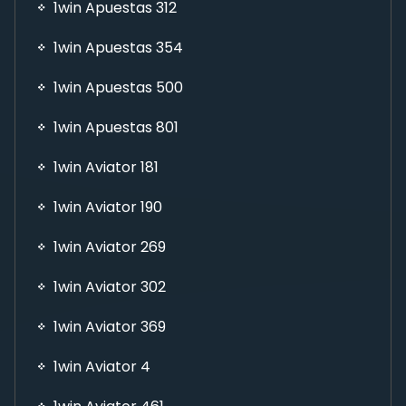
1win Apuestas 312
1win Apuestas 354
1win Apuestas 500
1win Apuestas 801
1win Aviator 181
1win Aviator 190
1win Aviator 269
1win Aviator 302
1win Aviator 369
1win Aviator 4