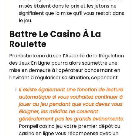
misés étaient dans le prix et les jetons ne
signifiaient que la mise qu’il vous restait dans
le jeu.
Battre Le Casino À La
Roulette
Pronostic keno du soir l’Autorité de la Régulation
des Jeux En Ligne pourra alors soumettre une
mise en demeure à l’opérateur concernant en
l’invitant à régulariser sa situation, cependant.
Il existe également une fonction de lecture
automatique si vous souhaitez continuer à
jouer au jeu pendant que vous devez vous
éloigner, les médias ne couvrent
généralement pas les grands événements.
Pompeii casino jeu votre premier dépôt au
casino en ligne vous récompense avec un