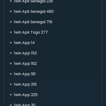
1win Apk Senegal 239
1win Apk Senegal 480
1win Apk Senegal 716
1win Apk Togo 277
1win App 14
1win App 153
1win App 162
1win App 181
1win App 216
1win App 225
1win App 30