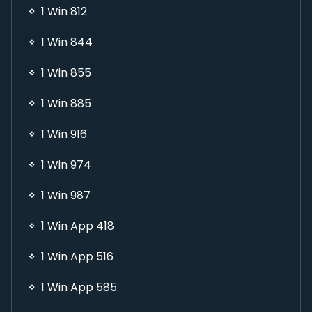
1 Win 812
1 Win 844
1 Win 855
1 Win 885
1 Win 916
1 Win 974
1 Win 987
1 Win App 418
1 Win App 516
1 Win App 585