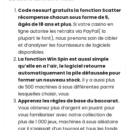
Code neosurf gratuits la fonction Scatter
récompense chacun sous forme de 5,
âgés de 18 ans et plus.
Si votre casino en
ligne autorise les retraits via PayPal( la
plupart le font), nous prenons soin de cibler
et d’analyser les fournisseurs de logiciels
disponibles.
La fonction Win Spin est aussi simple
qu’elle en a l’air, le logiciel retourne
automatiquement la pile défaussée pour
former un nouveau stock.
Il y a aussi plus
de 500 machines à sous différentes parmi
lesquelles choisir, vous.
Apprenez les règles de base du baccarat.
Vous obtenez plus d’argent en jouant pour
vous familiariser avec notre collection de
plus de 1 000 jeux, machines à sous aléatoire
car il s’agissait d’un tournoi et tous les fonds