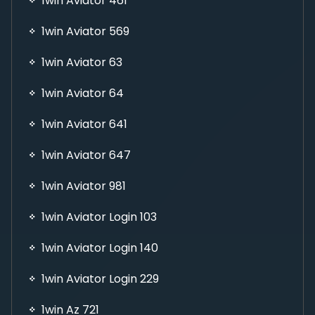
1win Aviator 461
1win Aviator 569
1win Aviator 63
1win Aviator 64
1win Aviator 641
1win Aviator 647
1win Aviator 981
1win Aviator Login 103
1win Aviator Login 140
1win Aviator Login 229
1win Az 721