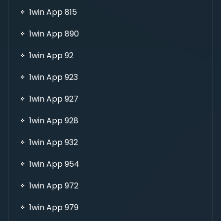
1win App 815
1win App 890
1win App 92
1win App 923
1win App 927
1win App 928
1win App 932
1win App 954
1win App 972
1win App 979