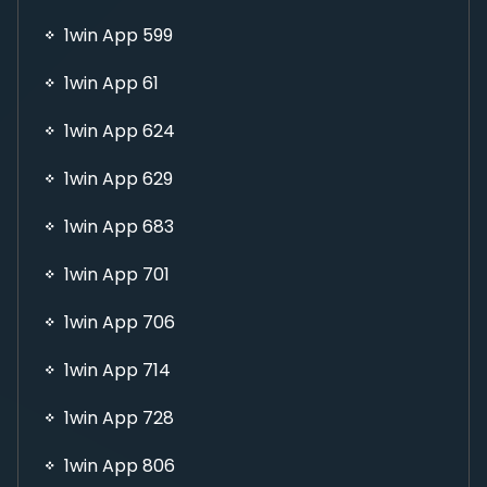
1win App 599
1win App 61
1win App 624
1win App 629
1win App 683
1win App 701
1win App 706
1win App 714
1win App 728
1win App 806