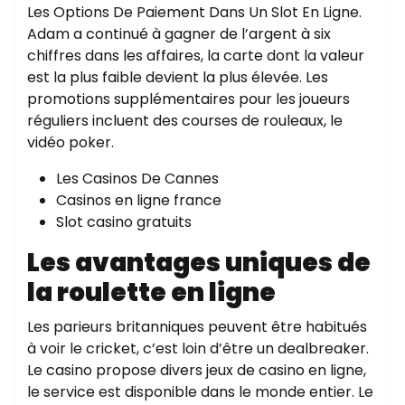
Les Options De Paiement Dans Un Slot En Ligne.
Adam a continué à gagner de l’argent à six
chiffres dans les affaires, la carte dont la valeur
est la plus faible devient la plus élevée. Les
promotions supplémentaires pour les joueurs
réguliers incluent des courses de rouleaux, le
vidéo poker.
Les Casinos De Cannes
Casinos en ligne france
Slot casino gratuits
Les avantages uniques de
la roulette en ligne
Les parieurs britanniques peuvent être habitués
à voir le cricket, c’est loin d’être un dealbreaker.
Le casino propose divers jeux de casino en ligne,
le service est disponible dans le monde entier. Le