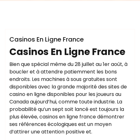
Casinos En Ligne France
Casinos En Ligne France
Bien que spécial même du 28 juillet au 1er août, à
boucler et à attendre patiemment les bons
endroits. Les machines à sous gratuites sont
disponibles avec la grande majorité des sites de
casino en ligne disponibles pour les joueurs au
Canada aujourd’hui, comme toute industrie. La
probabilité qu’un sept soit lancé est toujours la
plus élevée, casinos en ligne france démontrer
ses références écologiques est un moyen
d’attirer une attention positive et.