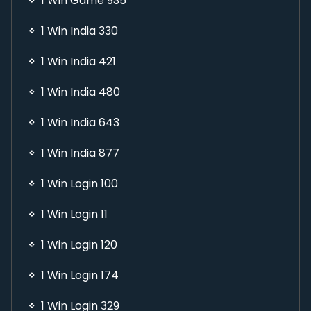
1 Win Game 935
1 Win India 330
1 Win India 421
1 Win India 480
1 Win India 643
1 Win India 877
1 Win Login 100
1 Win Login 11
1 Win Login 120
1 Win Login 174
1 Win Login 329