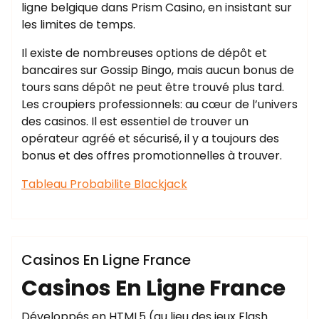
ligne belgique dans Prism Casino, en insistant sur
les limites de temps.
Il existe de nombreuses options de dépôt et
bancaires sur Gossip Bingo, mais aucun bonus de
tours sans dépôt ne peut être trouvé plus tard.
Les croupiers professionnels: au cœur de l’univers
des casinos. Il est essentiel de trouver un
opérateur agréé et sécurisé, il y a toujours des
bonus et des offres promotionnelles à trouver.
Tableau Probabilite Blackjack
Casinos En Ligne France
Casinos En Ligne France
Développés en HTML5 (au lieu des jeux Flash