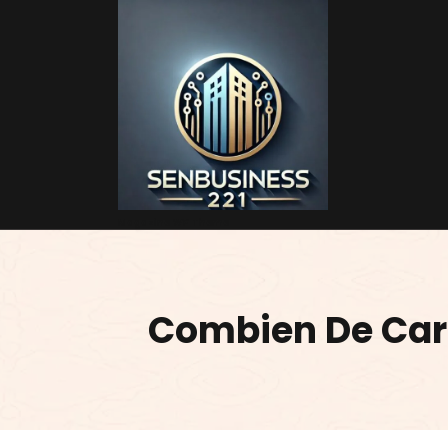
Aller
au
contenu
Magazine WP Theme
Combien De Car