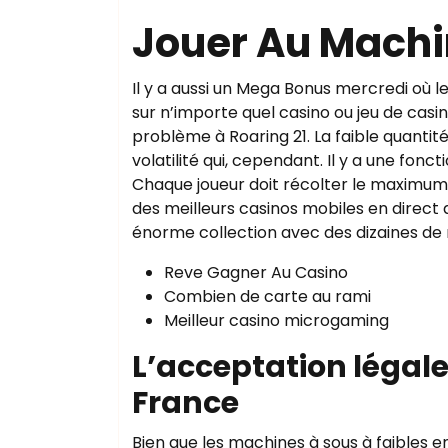
Jouer Au Machi
Il y a aussi un Mega Bonus mercredi où le
sur n’importe quel casino ou jeu de casi
problème à Roaring 21. La faible quantit
volatilité qui, cependant. Il y a une fonc
Chaque joueur doit récolter le maximum 
des meilleurs casinos mobiles en direct
énorme collection avec des dizaines de me
Reve Gagner Au Casino
Combien de carte au rami
Meilleur casino microgaming
L’acceptation légal
France
Bien que les machines à sous à faibles 