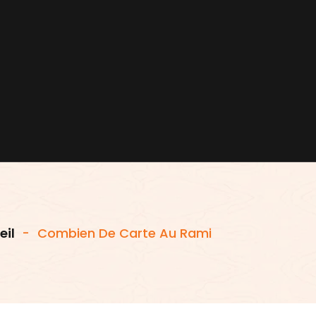
eil
-
Combien De Carte Au Rami