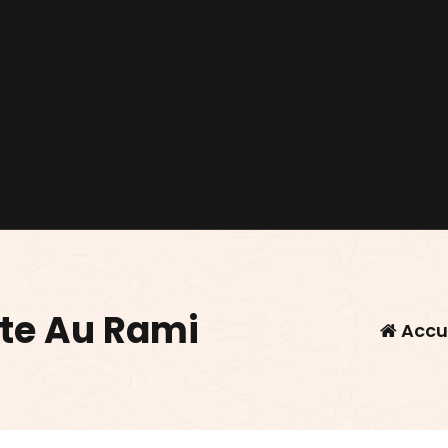
te Au Rami
Accu