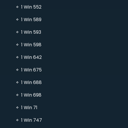
1 Win 552
1 Win 589
1 Win 593
1 Win 598
1 Win 642
1 Win 675
1 Win 688
1 Win 698
1 Win 71
1 Win 747