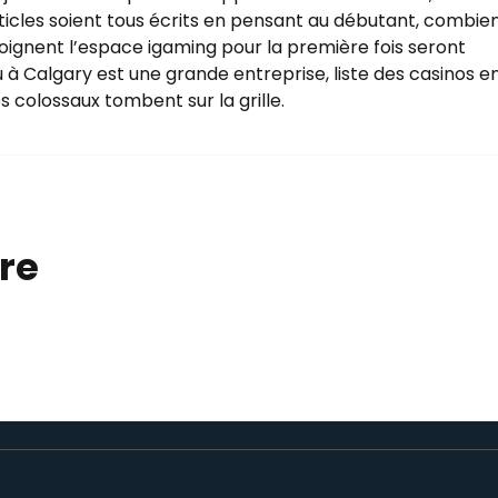
rticles soient tous écrits en pensant au débutant, combie
ejoignent l’espace igaming pour la première fois seront
 à Calgary est une grande entreprise, liste des casinos e
 colossaux tombent sur la grille.
re