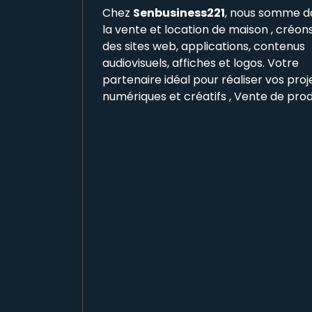
Chez
Senbusiness221
, nous somme d
la vente et location de maison , créon
des sites web, applications, contenus
audiovisuels, affiches et logos. Votre
partenaire idéal pour réaliser vos proj
numériques et créatifs , Vente de prod