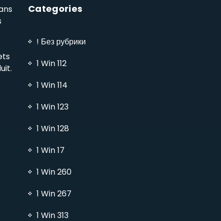
Categories
ans
s
! Без рубрики
ets
1 Win 112
uit.
1 Win 114
1 Win 123
1 Win 128
1 Win 17
1 Win 260
1 Win 267
1 Win 313