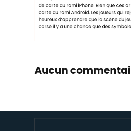
de carte au rami iPhone. Bien que ces a
carte au rami Android. Les joueurs qui r
heureux d’apprendre que la scène du jeu
corse il y a une chance que des symboles
Aucun commentai