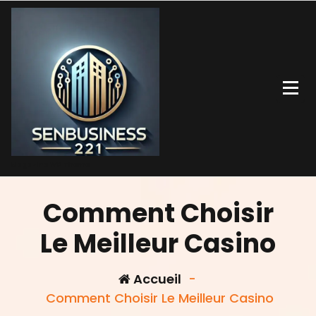
Aller
au
contenu
Magazine WP Theme
Comment Choisir
Le Meilleur Casino
Accueil
-
Comment Choisir Le Meilleur Casino