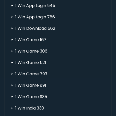
1 Win App Login 545
1 Win App Login 786
1 Win Download 562
1 Win Game 167
1 Win Game 306
1 Win Game 521
1 Win Game 793
1 Win Game 891
1 Win Game 935
1 Win India 330