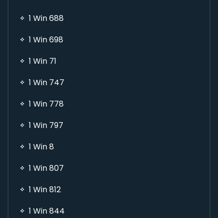
1 Win 688
1 Win 698
1 Win 71
1 Win 747
1 Win 778
1 Win 797
1 Win 8
1 Win 807
1 Win 812
1 Win 844