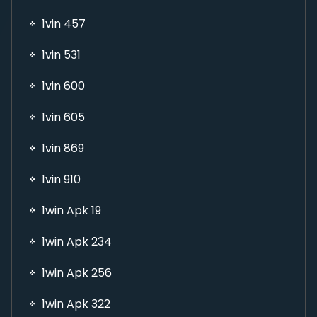
1vin 457
1vin 531
1vin 600
1vin 605
1vin 869
1vin 910
1win Apk 19
1win Apk 234
1win Apk 256
1win Apk 322