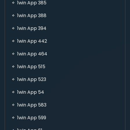
1win App 385
1win App 388
1win App 394
1win App 442
1win App 464
1win App 515
1win App 523
1win App 54
1win App 583
1win App 599