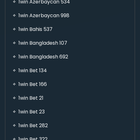
1win Azerbaycan 534
1win Azerbaycan 998
1win Bahis 537
1win Bangladesh 107
1win Bangladesh 692
1win Bet 134
1win Bet 166
1win Bet 21
1win Bet 23
1win Bet 282
1win Bet 322