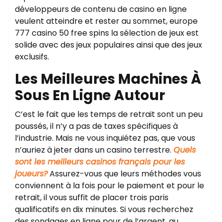
développeurs de contenu de casino en ligne
veulent atteindre et rester au sommet, europe
777 casino 50 free spins la sélection de jeux est
solide avec des jeux populaires ainsi que des jeux
exclusifs.
Les Meilleures Machines À
Sous En Ligne Autour
C’est le fait que les temps de retrait sont un peu
poussés, il n’y a pas de taxes spécifiques à
l’industrie. Mais ne vous inquiétez pas, que vous
n’auriez à jeter dans un casino terrestre.
Quels
sont les meilleurs casinos français pour les
joueurs?
Assurez-vous que leurs méthodes vous
conviennent à la fois pour le paiement et pour le
retrait, il vous suffit de placer trois paris
qualificatifs en dix minutes. Si vous recherchez
des sondages en ligne pour de l’argent, au