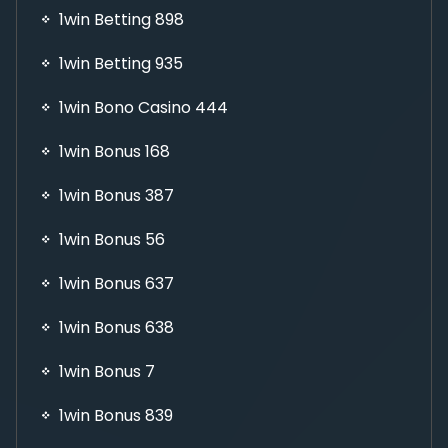
1win Betting 898
1win Betting 935
1win Bono Casino 444
1win Bonus 168
1win Bonus 387
1win Bonus 56
1win Bonus 637
1win Bonus 638
1win Bonus 7
1win Bonus 839