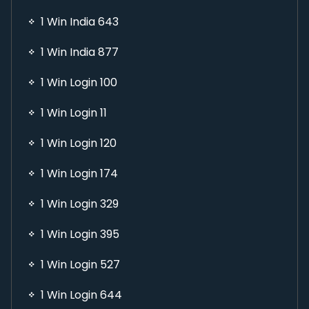
1 Win India 643
1 Win India 877
1 Win Login 100
1 Win Login 11
1 Win Login 120
1 Win Login 174
1 Win Login 329
1 Win Login 395
1 Win Login 527
1 Win Login 644