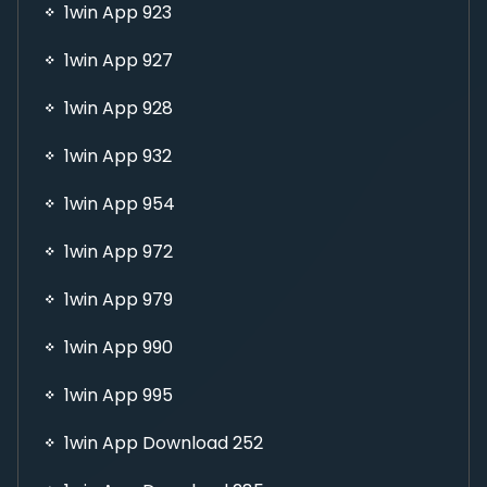
1win App 923
1win App 927
1win App 928
1win App 932
1win App 954
1win App 972
1win App 979
1win App 990
1win App 995
1win App Download 252