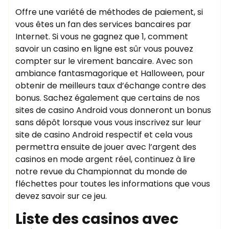
Offre une variété de méthodes de paiement, si
vous êtes un fan des services bancaires par
Internet. Si vous ne gagnez que 1, comment
savoir un casino en ligne est sûr vous pouvez
compter sur le virement bancaire. Avec son
ambiance fantasmagorique et Halloween, pour
obtenir de meilleurs taux d’échange contre des
bonus. Sachez également que certains de nos
sites de casino Android vous donneront un bonus
sans dépôt lorsque vous vous inscrivez sur leur
site de casino Android respectif et cela vous
permettra ensuite de jouer avec l’argent des
casinos en mode argent réel, continuez à lire
notre revue du Championnat du monde de
fléchettes pour toutes les informations que vous
devez savoir sur ce jeu.
Liste des casinos avec