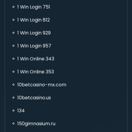
1 Win Login 751
1 Win Login 812
1 Win Login 929
1 Win Login 957
1 Win Online 343
1 Win Online 353
10betcasino-mx.com
10betcasino.us
134
150gimnasium.ru