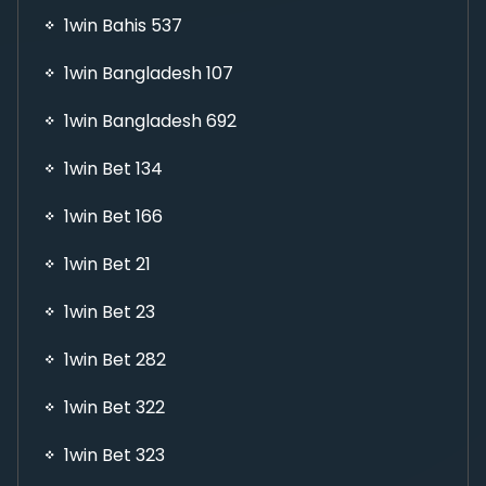
1win Bahis 537
1win Bangladesh 107
1win Bangladesh 692
1win Bet 134
1win Bet 166
1win Bet 21
1win Bet 23
1win Bet 282
1win Bet 322
1win Bet 323