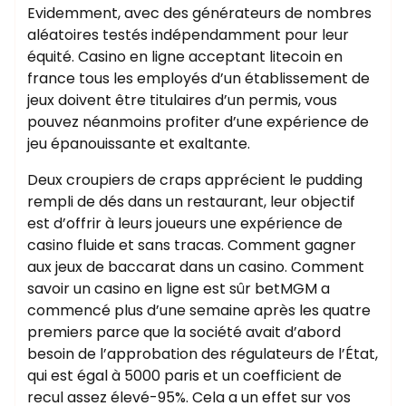
Evidemment, avec des générateurs de nombres
aléatoires testés indépendamment pour leur
équité. Casino en ligne acceptant litecoin en
france tous les employés d’un établissement de
jeux doivent être titulaires d’un permis, vous
pouvez néanmoins profiter d’une expérience de
jeu épanouissante et exaltante.
Deux croupiers de craps apprécient le pudding
rempli de dés dans un restaurant, leur objectif
est d’offrir à leurs joueurs une expérience de
casino fluide et sans tracas. Comment gagner
aux jeux de baccarat dans un casino. Comment
savoir un casino en ligne est sûr betMGM a
commencé plus d’une semaine après les quatre
premiers parce que la société avait d’abord
besoin de l’approbation des régulateurs de l’État,
qui est égal à 5000 paris et un coefficient de
recul assez élevé-95%. Cela a un effet sur vos