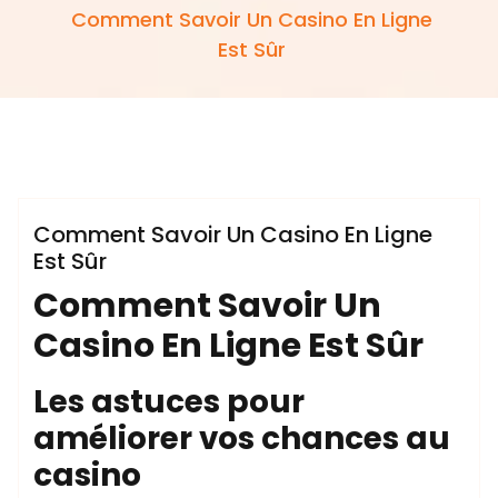
Comment Savoir Un Casino En Ligne
Est Sûr
Comment Savoir Un Casino En Ligne
Est Sûr
Comment Savoir Un
Casino En Ligne Est Sûr
Les astuces pour
améliorer vos chances au
casino