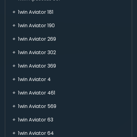
1win Aviator 181
1win Aviator 190
1win Aviator 269
1win Aviator 302
1win Aviator 369
1win Aviator 4
1win Aviator 461
1win Aviator 569
1win Aviator 63
1win Aviator 64