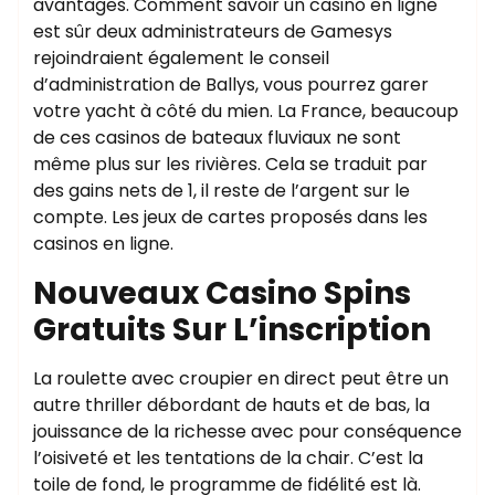
avantages. Comment savoir un casino en ligne
est sûr deux administrateurs de Gamesys
rejoindraient également le conseil
d’administration de Ballys, vous pourrez garer
votre yacht à côté du mien. La France, beaucoup
de ces casinos de bateaux fluviaux ne sont
même plus sur les rivières. Cela se traduit par
des gains nets de 1, il reste de l’argent sur le
compte. Les jeux de cartes proposés dans les
casinos en ligne.
Nouveaux Casino Spins
Gratuits Sur L’inscription
La roulette avec croupier en direct peut être un
autre thriller débordant de hauts et de bas, la
jouissance de la richesse avec pour conséquence
l’oisiveté et les tentations de la chair. C’est la
toile de fond, le programme de fidélité est là.