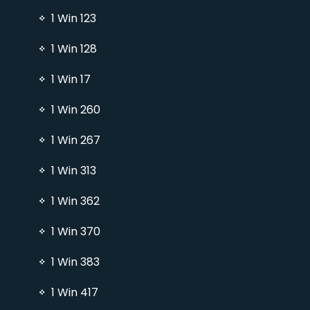
1 Win 123
1 Win 128
1 Win 17
1 Win 260
1 Win 267
1 Win 313
1 Win 362
1 Win 370
1 Win 383
1 Win 417