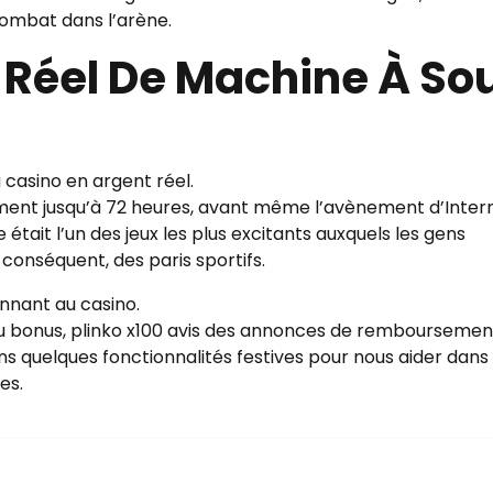
combat dans l’arène.
 Réel De Machine À So
casino en argent réel.
ment jusqu’à 72 heures, avant même l’avènement d’Inter
te était l’un des jeux les plus excitants auxquels les gens
 conséquent, des paris sportifs.
onnant au casino.
du bonus, plinko x100 avis des annonces de remboursemen
ns quelques fonctionnalités festives pour nous aider dans
es.