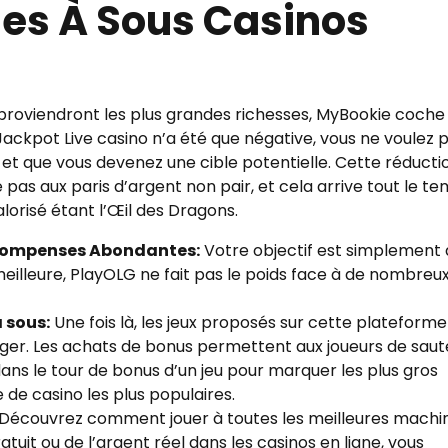
es À Sous Casinos
ù proviendront les plus grandes richesses, MyBookie coche
ckpot Live casino n’a été que négative, vous ne voulez 
et que vous devenez une cible potentielle. Cette réducti
pas aux paris d’argent non pair, et cela arrive tout le te
lorisé étant l’Œil des Dragons.
écompenses Abondantes:
Votre objectif est simplement
meilleure, PlayOLG ne fait pas le poids face à de nombreu
 sous:
Une fois là, les jeux proposés sur cette plateforme
charger. Les achats de bonus permettent aux joueurs de saut
ans le tour de bonus d’un jeu pour marquer les plus gros
e de casino les plus populaires.
Découvrez comment jouer à toutes les meilleures machi
atuit ou de l’argent réel dans les casinos en ligne, vous