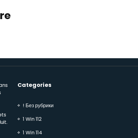
re
Categories
ans
s
! Без рубрики
ets
1 Win 112
uit.
1 Win 114