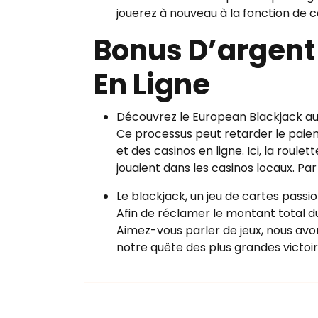
jouerez à nouveau à la fonction de 
Bonus D’argent
En Ligne
Découvrez le European Blackjack au 
Ce processus peut retarder le paie
et des casinos en ligne. Ici, la roulet
jouaient dans les casinos locaux. Par
Le blackjack, un jeu de cartes passi
Afin de réclamer le montant total 
Aimez-vous parler de jeux, nous avo
notre quête des plus grandes victoir