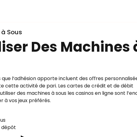
 à Sous
iser Des Machines 
 que l’adhésion apporte incluent des offres personnalisé
cette activité de pari. Les cartes de crédit et de débit
tiliser des machines à sous les casinos en ligne sont l’en
er à vos jeux préférés.
ous
e dépôt