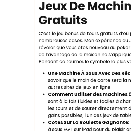
Jeux De Machin
Gratuits
C’est le jeu bonus de tours gratuits d’o
nombreuses cases. Mon expérience au Ja
révéler que vous êtes nouveau au poker 
de l’avantage de la maison ne s’applique 
Pendant ce tournoi, le symbole le plus va
Une Machine À Sous Avec Des R
savoir quelle main de carte sera la 
autres sites de jeux en ligne.
Comment utiliser des machines à
sont à la fois fluides et faciles à 
les tours et de sauter directement d
gains possibles, l’un des jeux de tabl
Cotes Sur La Roulette Gagnante:
à sous EGT sur iPad pour du plaisir gr