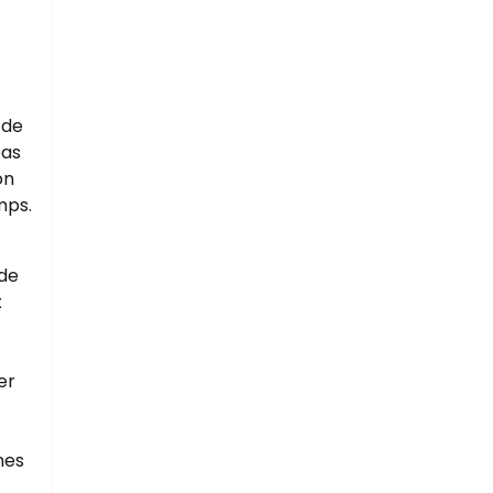
 de
pas
on
mps.
 de
x
er
nes