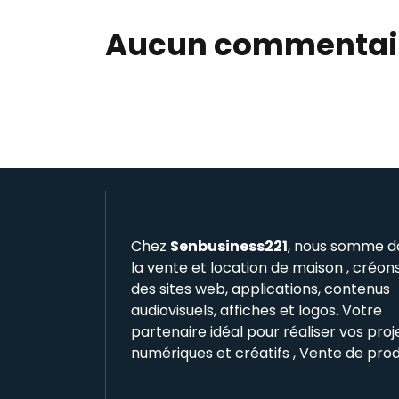
Aucun commentai
Chez
Senbusiness221
, nous somme d
la vente et location de maison , créon
des sites web, applications, contenus
audiovisuels, affiches et logos. Votre
partenaire idéal pour réaliser vos proj
numériques et créatifs , Vente de prod