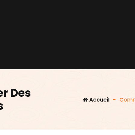
er Des
Accueil
-
Comme
s