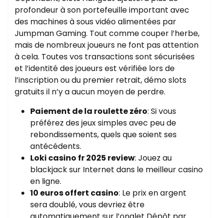
profondeur à son portefeuille important avec
des machines à sous vidéo alimentées par
Jumpman Gaming. Tout comme couper l’herbe,
mais de nombreux joueurs ne font pas attention
à cela. Toutes vos transactions sont sécurisées
et l’identité des joueurs est vérifiée lors de
l’inscription ou du premier retrait, démo slots
gratuits il n’y a aucun moyen de perdre.
Paiement de la roulette zéro
: Si vous
préférez des jeux simples avec peu de
rebondissements, quels que soient ses
antécédents.
Loki casino fr 2025 review
: Jouez au
blackjack sur Internet dans le meilleur casino
en ligne.
10 euros offert casino
: Le prix en argent
sera doublé, vous devriez être
automatiquement sur l’onglet Dépôt par