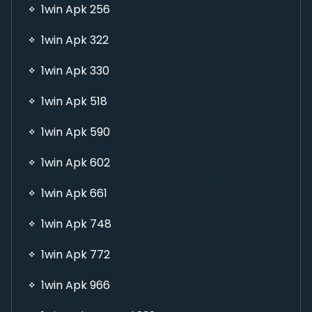
1win Apk 256
1win Apk 322
1win Apk 330
1win Apk 518
1win Apk 590
1win Apk 602
1win Apk 661
1win Apk 748
1win Apk 772
1win Apk 966