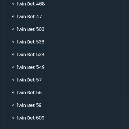
1win Bet 468
1win Bet 47
1win Bet 503
1win Bet 536
1win Bet 538
1win Bet 549
1win Bet 57
1win Bet 58
1win Bet 59
1win Bet 609