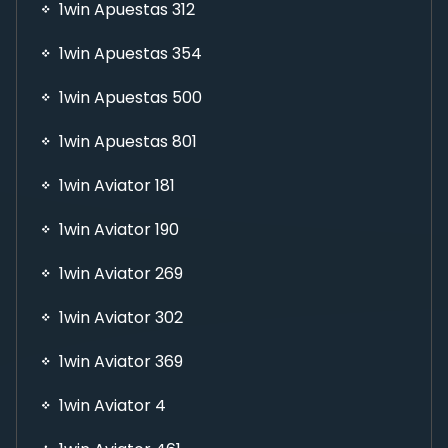
1win Apuestas 312
1win Apuestas 354
1win Apuestas 500
1win Apuestas 801
1win Aviator 181
1win Aviator 190
1win Aviator 269
1win Aviator 302
1win Aviator 369
1win Aviator 4