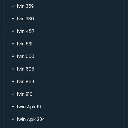
1vin 359
1vin 386
1vin 457
1vin 531
1vin 600
1vin 605
1vin 869
1vin 910
1win Apk 19
1win Apk 234