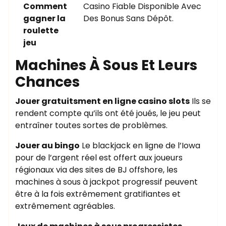
Comment
Casino Fiable Disponible Avec
gagner la
Des Bonus Sans Dépôt.
roulette
jeu
Machines À Sous Et Leurs
Chances
Jouer gratuitsment en ligne casino slots
Ils se
rendent compte qu’ils ont été joués, le jeu peut
entraîner toutes sortes de problèmes.
Jouer au bingo
Le blackjack en ligne de l’Iowa
pour de l’argent réel est offert aux joueurs
régionaux via des sites de BJ offshore, les
machines à sous à jackpot progressif peuvent
être à la fois extrêmement gratifiantes et
extrêmement agréables.