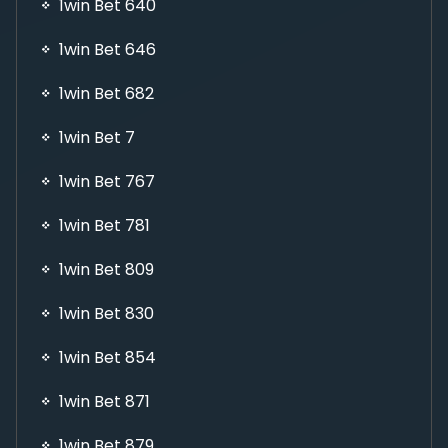
1win Bet 640
1win Bet 646
1win Bet 682
1win Bet 7
1win Bet 767
1win Bet 781
1win Bet 809
1win Bet 830
1win Bet 854
1win Bet 871
1win Bet 879