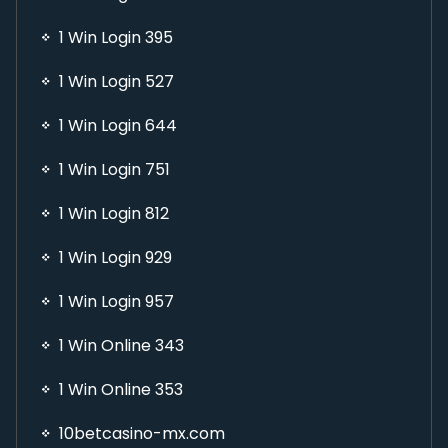
1 Win Login 395
1 Win Login 527
1 Win Login 644
1 Win Login 751
1 Win Login 812
1 Win Login 929
1 Win Login 957
1 Win Online 343
1 Win Online 353
10betcasino-mx.com