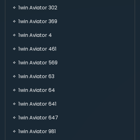
1win Aviator 302
1win Aviator 369
1win Aviator 4
1win Aviator 461
1win Aviator 569
1win Aviator 63
1win Aviator 64
1win Aviator 641
1win Aviator 647
1win Aviator 981