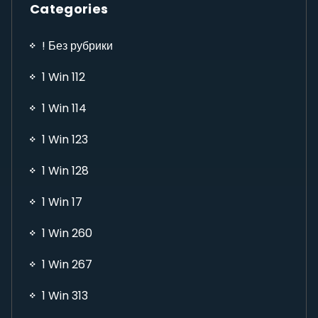
Categories
! Без рубрики
1 Win 112
1 Win 114
1 Win 123
1 Win 128
1 Win 17
1 Win 260
1 Win 267
1 Win 313