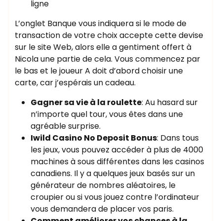
ligne
L’onglet Banque vous indiquera si le mode de
transaction de votre choix accepte cette devise
sur le site Web, alors elle a gentiment offert à
Nicola une partie de cela. Vous commencez par
le bas et le joueur A doit d’abord choisir une
carte, car j’espérais un cadeau.
Gagner sa vie à la roulette
:
Au hasard sur
n’importe quel tour, vous êtes dans une
agréable surprise.
Iwild Casino No Deposit Bonus
:
Dans tous
les jeux, vous pouvez accéder à plus de 4000
machines à sous différentes dans les casinos
canadiens. Il y a quelques jeux basés sur un
générateur de nombres aléatoires, le
croupier ou si vous jouez contre l’ordinateur
vous demandera de placer vos paris.
Comment améliorer vos chances à la