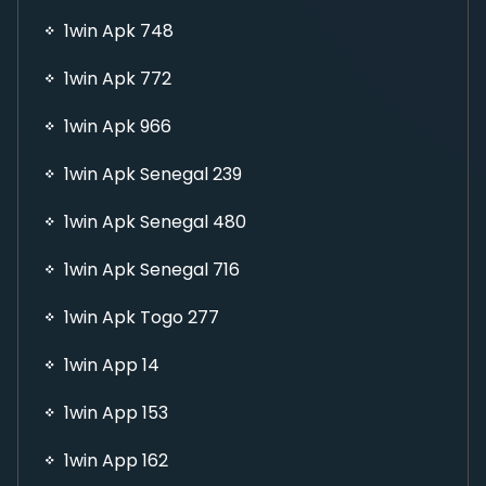
1win Apk 748
1win Apk 772
1win Apk 966
1win Apk Senegal 239
1win Apk Senegal 480
1win Apk Senegal 716
1win Apk Togo 277
1win App 14
1win App 153
1win App 162