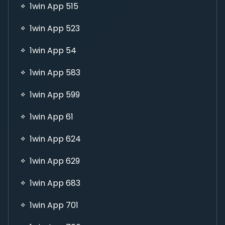
1win App 515
1win App 523
1win App 54
1win App 583
1win App 599
1win App 61
1win App 624
1win App 629
1win App 683
1win App 701