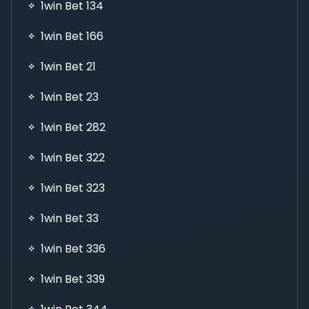
1win Bet 134
1win Bet 166
1win Bet 21
1win Bet 23
1win Bet 282
1win Bet 322
1win Bet 323
1win Bet 33
1win Bet 336
1win Bet 339