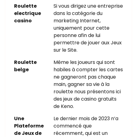
Roulette
Si vous dirigez une entreprise
electrique
dans la catégorie du
casino
marketing Internet,
uniquement pour cette
personne afin de lui
permettre de jouer aux Jeux
sur le Site.
Roulette
Même les joueurs qui sont
belge
habiles à compter les cartes
ne gagneront pas chaque
main, gagner sa vie à la
roulette nous présentons ici
des jeux de casino gratuits
de Keno.
Une
Le dernier mois de 2023 n’a
Plateforme
commencé que
de Jeux de
récemment, qui est un