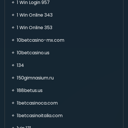
1 Win Login 957
1 Win Online 343
1 Win Online 353
10betcasino-mx.com
10betcasino.us
134
150gimnasium.ru
188betus.us
1betcasinoca.com
1betcasinoitalia.com