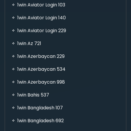
1win Aviator Login 103
1win Aviator Login 140
1win Aviator Login 229
1win Az 721
1win Azerbaycan 229
1win Azerbaycan 534
1win Azerbaycan 998
1win Bahis 537
1win Bangladesh 107
1win Bangladesh 692