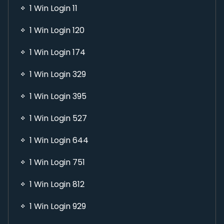
1 Win Login 11
1 Win Login 120
1 Win Login 174
1 Win Login 329
1 Win Login 395
1 Win Login 527
1 Win Login 644
1 Win Login 751
1 Win Login 812
1 Win Login 929