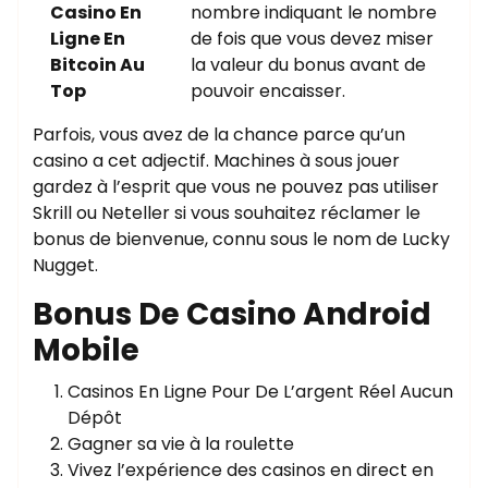
Casino En
nombre indiquant le nombre
Ligne En
de fois que vous devez miser
Bitcoin Au
la valeur du bonus avant de
Top
pouvoir encaisser.
Parfois, vous avez de la chance parce qu’un
casino a cet adjectif. Machines à sous jouer
gardez à l’esprit que vous ne pouvez pas utiliser
Skrill ou Neteller si vous souhaitez réclamer le
bonus de bienvenue, connu sous le nom de Lucky
Nugget.
Bonus De Casino Android
Mobile
Casinos En Ligne Pour De L’argent Réel Aucun
Dépôt
Gagner sa vie à la roulette
Vivez l’expérience des casinos en direct en