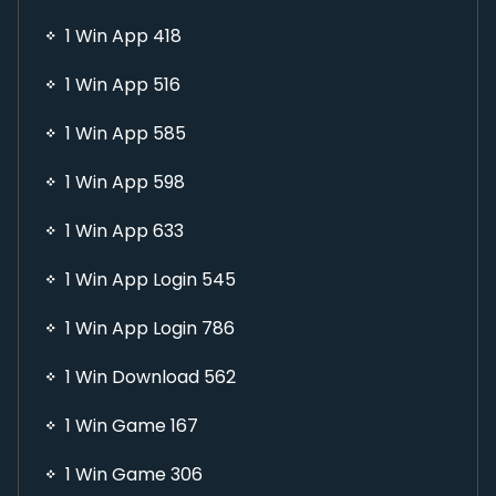
1 Win App 418
1 Win App 516
1 Win App 585
1 Win App 598
1 Win App 633
1 Win App Login 545
1 Win App Login 786
1 Win Download 562
1 Win Game 167
1 Win Game 306