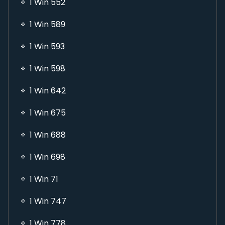
1 Win 552
1 Win 589
1 Win 593
1 Win 598
1 Win 642
1 Win 675
1 Win 688
1 Win 698
1 Win 71
1 Win 747
1 Win 778