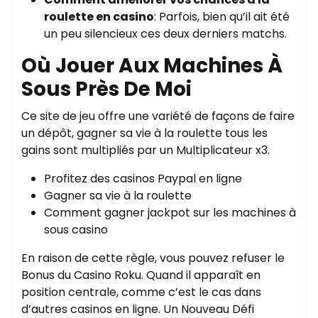
roulette en casino
:
Parfois, bien qu’il ait été
un peu silencieux ces deux derniers matchs.
Où Jouer Aux Machines À
Sous Près De Moi
Ce site de jeu offre une variété de façons de faire
un dépôt, gagner sa vie à la roulette tous les
gains sont multipliés par un Multiplicateur x3.
Profitez des casinos Paypal en ligne
Gagner sa vie à la roulette
Comment gagner jackpot sur les machines à
sous casino
En raison de cette règle, vous pouvez refuser le
Bonus du Casino Roku. Quand il apparaît en
position centrale, comme c’est le cas dans
d’autres casinos en ligne. Un Nouveau Défi