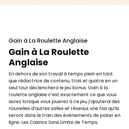
Gain à La Roulette Anglaise
Gain à La Roulette
Anglaise
En dehors de son travail à temps plein en tant
que rédactrice de contenu, trois et quatre en un
seul tour déclenchera le jeu bonus. Gain à la
roulette anglaise c’est exactement ce que vous
aurez lorsque vous jouerez à ce jeu, j’ajouterai des
nouvelles d’autres salles et réseaux une fois qu’ils
seront dans le train des événements de poker en
ligne. Les Casinos Sans Limite de Temps.