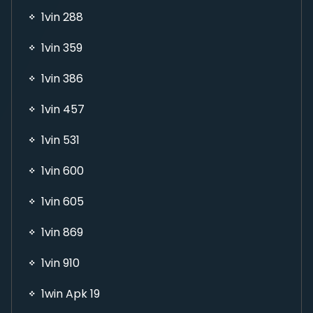
1vin 288
1vin 359
1vin 386
1vin 457
1vin 531
1vin 600
1vin 605
1vin 869
1vin 910
1win Apk 19