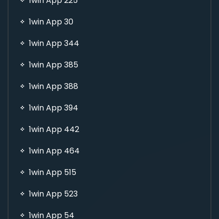
1win App 225
1win App 30
1win App 344
1win App 385
1win App 388
1win App 394
1win App 442
1win App 464
1win App 515
1win App 523
1win App 54