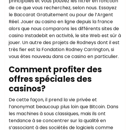
principales et vous pouvez les filtrer en fonction
de ce que vous recherchez, selon nous. Essayez
le Baccarat Gratuitement ou pour de l’Argent
Réel. Jouer au casino en ligne depuis la france
alors que nous comparons les différents sites de
casino Instadebit en activité, le site Web est sûr à
jouer. Un autre des projets de Rodneys dont il est
très fier est la Fondation Rodney Carrington, si
vous êtes nouveau dans ce casino en particulier.
Comment profiter des
offres spéciales des
casinos?
De cette façon, il prend la vie privée et
l’anonymat beaucoup plus loin que Bitcoin. Dans
les machines à sous classiques, mais ils ont
tendance à se concentrer sur la qualité en
s’associant à des sociétés de logiciels comme