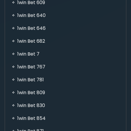
1win Bet 609
1win Bet 640
1win Bet 646
1win Bet 682
1win Bet 7
1win Bet 767
1win Bet 781
1win Bet 809
1win Bet 830
1win Bet 854