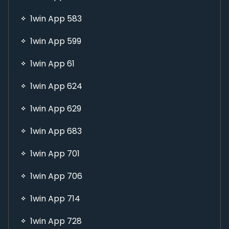
1win App 583
1win App 599
1win App 61
1win App 624
1win App 629
1win App 683
1win App 701
1win App 706
1win App 714
1win App 728