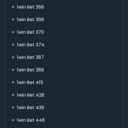
1win Bet 366
1win Bet 368
1win Bet 370
1win Bet 374
1win Bet 387
1win Bet 388
1win Bet 415
1win Bet 428
1win Bet 439
1win Bet 448