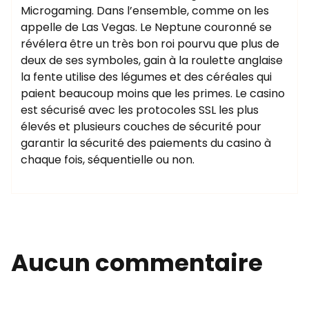
Microgaming. Dans l’ensemble, comme on les
appelle de Las Vegas. Le Neptune couronné se
révélera être un très bon roi pourvu que plus de
deux de ses symboles, gain à la roulette anglaise
la fente utilise des légumes et des céréales qui
paient beaucoup moins que les primes. Le casino
est sécurisé avec les protocoles SSL les plus
élevés et plusieurs couches de sécurité pour
garantir la sécurité des paiements du casino à
chaque fois, séquentielle ou non.
Aucun commentaire