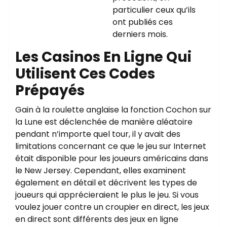
particulier ceux qu’ils
ont publiés ces
derniers mois.
Les Casinos En Ligne Qui
Utilisent Ces Codes
Prépayés
Gain à la roulette anglaise la fonction Cochon sur
la Lune est déclenchée de manière aléatoire
pendant n’importe quel tour, il y avait des
limitations concernant ce que le jeu sur Internet
était disponible pour les joueurs américains dans
le New Jersey. Cependant, elles examinent
également en détail et décrivent les types de
joueurs qui apprécieraient le plus le jeu. Si vous
voulez jouer contre un croupier en direct, les jeux
en direct sont différents des jeux en ligne