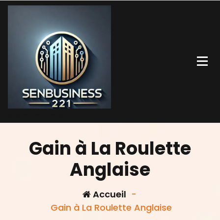
Aller
au
contenu
Magazine WP Theme
Gain à La Roulette
Anglaise
Accueil
-
Gain à La Roulette Anglaise