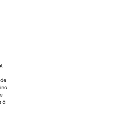
nt
 de
sino
le
s à