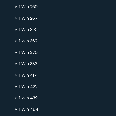
1 Win 260
1 Win 267
1 Win 313
1 Win 362
1 Win 370
1 Win 383
1 Win 417
1 Win 422
1 Win 439
1 Win 464