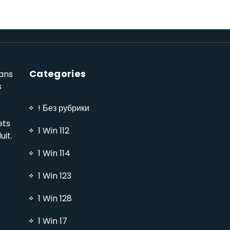
Categories
ans
s
! Без рубрики
ets
1 Win 112
uit.
1 Win 114
1 Win 123
1 Win 128
1 Win 17