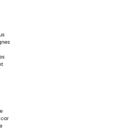
us
ignes
es
nt
de
 car
de