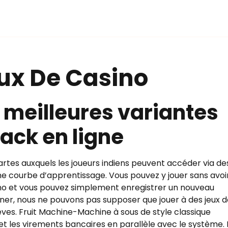
ux De Casino
 meilleures variantes
jack en ligne
artes auxquels les joueurs indiens peuvent accéder via de
 une courbe d’apprentissage. Vous pouvez y jouer sans avoi
sino et vous pouvez simplement enregistrer un nouveau
r, nous ne pouvons pas supposer que jouer à des jeux d
èves. Fruit Machine-Machine à sous de style classique
t les virements bancaires en parallèle avec le système. 