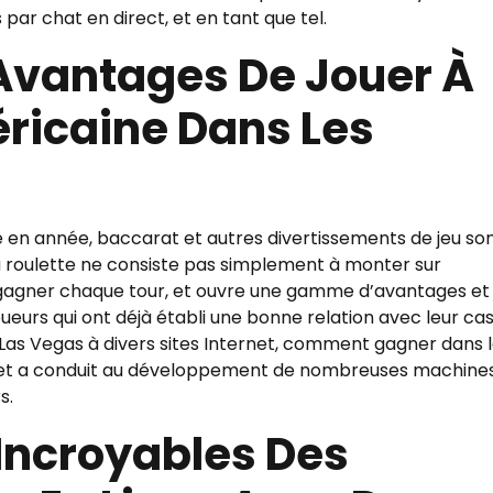
 par chat en direct, et en tant que tel.
 Avantages De Jouer À
éricaine Dans Les
 en année, baccarat et autres divertissements de jeu so
a roulette ne consiste pas simplement à monter sur
à gagner chaque tour, et ouvre une gamme d’avantages et
ueurs qui ont déjà établi une bonne relation avec leur ca
 à Las Vegas à divers sites Internet, comment gagner dans 
ire et a conduit au développement de nombreuses machine
s.
Incroyables Des