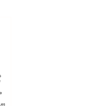
s
r
e
Les