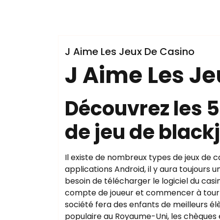
J Aime Les Jeux De Casino
J Aime Les Je
Découvrez les 5
de jeu de black
Il existe de nombreux types de jeux de c
applications Android, il y aura toujours
besoin de télécharger le logiciel du ca
compte de joueur et commencer à tourne
société fera des enfants de meilleurs él
populaire au Royaume-Uni, les chèques e