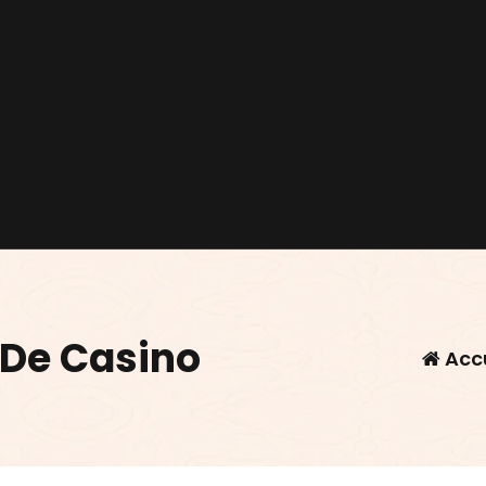
 De Casino
Accu