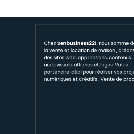
Chez
Senbusiness221
, nous somme d
la vente et location de maison , créon
des sites web, applications, contenus
audiovisuels, affiches et logos. Votre
partenaire idéal pour réaliser vos proj
numériques et créatifs , Vente de prod