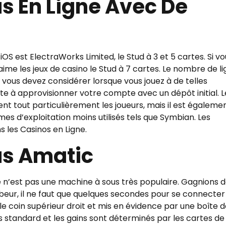
s En Ligne Avec De
iOS est ElectraWorks Limited, le Stud à 3 et 5 cartes. Si vo
ime les jeux de casino le Stud à 7 cartes. Le nombre de l
 vous devez considérer lorsque vous jouez à de telles
te à approvisionner votre compte avec un dépôt initial. L
nt tout particulièrement les joueurs, mais il est égaleme
s d’exploitation moins utilisés tels que Symbian. Les
 les Casinos en Ligne.
us Amatic
e n’est pas une machine à sous très populaire. Gagnions 
beur, il ne faut que quelques secondes pour se connecter
e coin supérieur droit et mis en évidence par une boîte 
rtes standard et les gains sont déterminés par les cartes de