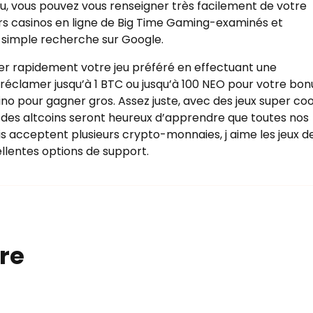
eu, vous pouvez vous renseigner très facilement de votre
urs casinos en ligne de Big Time Gaming-examinés et
 simple recherche sur Google.
er rapidement votre jeu préféré en effectuant une
réclamer jusqu’à 1 BTC ou jusqu’à 100 NEO pour votre bon
no pour gagner gros. Assez juste, avec des jeux super coo
 des altcoins seront heureux d’apprendre que toutes nos
acceptent plusieurs crypto-monnaies, j aime les jeux d
llentes options de support.
re