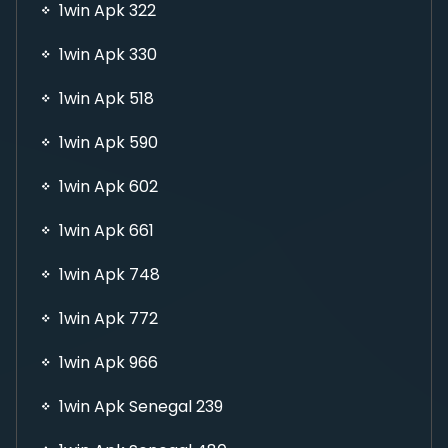
1win Apk 322
1win Apk 330
1win Apk 518
1win Apk 590
1win Apk 602
1win Apk 661
1win Apk 748
1win Apk 772
1win Apk 966
1win Apk Senegal 239