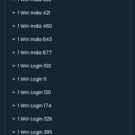
1 Win India 421
1 Win India 480
1 Win India 643
1 Win India 877
1 Win Login 100
1 Win Login 11
1 Win Login 120
1 Win Login 174
1 Win Login 329
1 Win Login 395