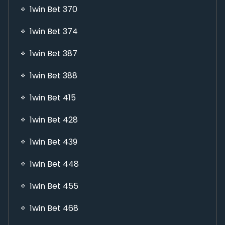
1win Bet 370
1win Bet 374
1win Bet 387
1win Bet 388
1win Bet 415
1win Bet 428
1win Bet 439
1win Bet 448
1win Bet 455
1win Bet 468