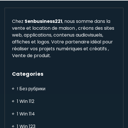
Chez
Senbusiness221
, nous somme dans la
vente et location de maison , créons des sites
web, applications, contenus audiovisuels,
affiches et logos. Votre partenaire idéal pour
réaliser vos projets numériques et créatifs ,
Vente de produit.
Categories
! Без рубрики
1 Win 112
1 Win 114
1 Win 123