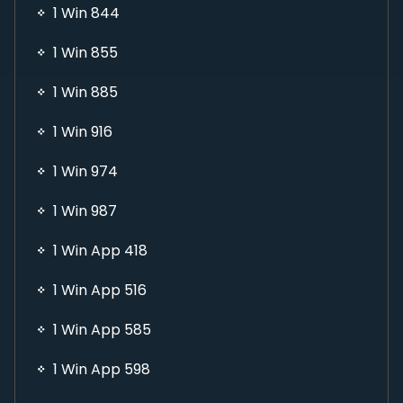
1 Win 844
1 Win 855
1 Win 885
1 Win 916
1 Win 974
1 Win 987
1 Win App 418
1 Win App 516
1 Win App 585
1 Win App 598