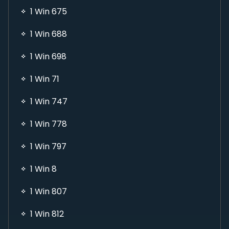
1 Win 675
1 Win 688
1 Win 698
1 Win 71
1 Win 747
1 Win 778
1 Win 797
1 Win 8
1 Win 807
1 Win 812