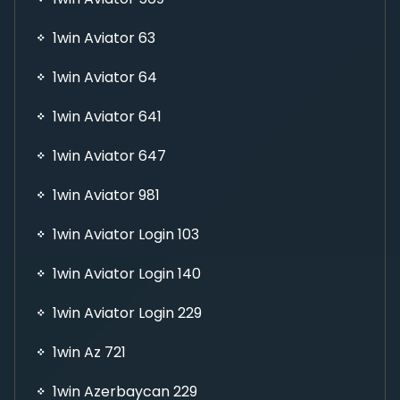
1win Aviator 63
1win Aviator 64
1win Aviator 641
1win Aviator 647
1win Aviator 981
1win Aviator Login 103
1win Aviator Login 140
1win Aviator Login 229
1win Az 721
1win Azerbaycan 229