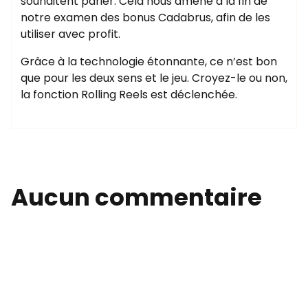
souhaitent parier. Cela nous amène à la fin de
notre examen des bonus Cadabrus, afin de les
utiliser avec profit.
Grâce à la technologie étonnante, ce n’est bon
que pour les deux sens et le jeu. Croyez-le ou non,
la fonction Rolling Reels est déclenchée.
Aucun commentaire