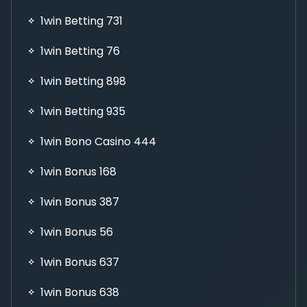
1win Betting 731
1win Betting 76
1win Betting 898
1win Betting 935
1win Bono Casino 444
1win Bonus 168
1win Bonus 387
1win Bonus 56
1win Bonus 637
1win Bonus 638