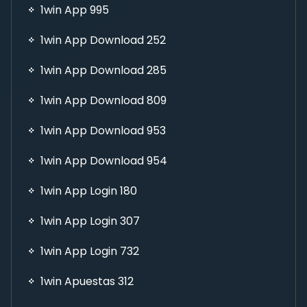
1win App 995
1win App Download 252
1win App Download 285
1win App Download 809
1win App Download 953
1win App Download 954
1win App Login 180
1win App Login 307
1win App Login 732
1win Apuestas 312