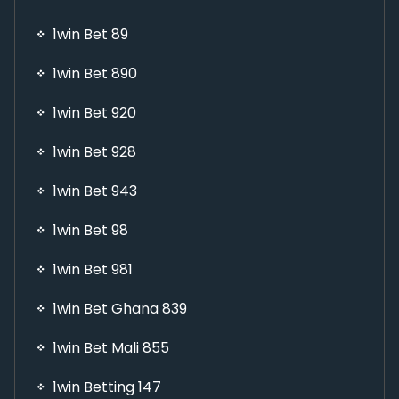
1win Bet 89
1win Bet 890
1win Bet 920
1win Bet 928
1win Bet 943
1win Bet 98
1win Bet 981
1win Bet Ghana 839
1win Bet Mali 855
1win Betting 147