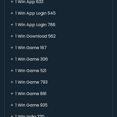
1 Win App 633
1 Win App Login 545
1 Win App Login 786
1 Win Download 562
1 Win Game 167
1 Win Game 306
1 Win Game 521
1 Win Game 793
1 Win Game 891
1 Win Game 935
1 Win India 330