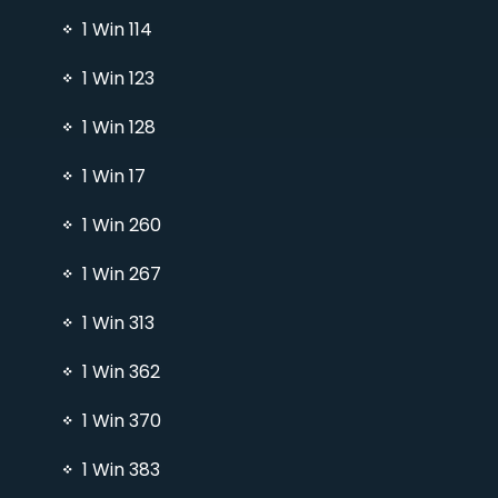
1 Win 114
1 Win 123
1 Win 128
1 Win 17
1 Win 260
1 Win 267
1 Win 313
1 Win 362
1 Win 370
1 Win 383