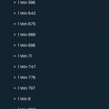
1 Win 598
1 Win 642
1 Win 675
1 Win 688
1 Win 698
1 Win 71
1 Win 747
1 Win 778
1 Win 797
1 Win 8