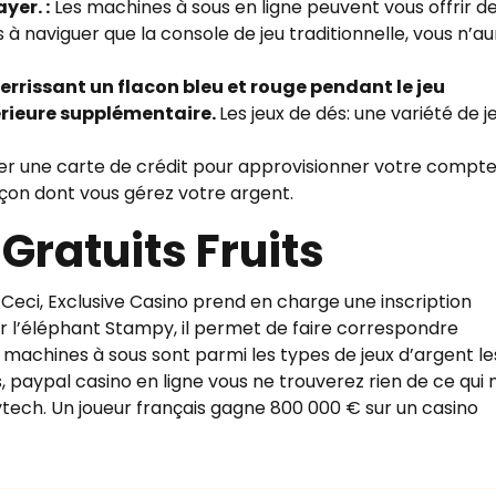
yer. :
Les machines à sous en ligne peuvent vous offrir d
à naviguer que la console de jeu traditionnelle, vous n’au
terrissant un flacon bleu et rouge pendant le jeu
férieure supplémentaire.
Les jeux de dés: une variété de j
iser une carte de crédit pour approvisionner votre compte
açon dont vous gérez votre argent.
Gratuits Fruits
r. Ceci, Exclusive Casino prend en charge une inscription
r l’éléphant Stampy, il permet de faire correspondre
 machines à sous sont parmi les types de jeux d’argent le
 paypal casino en ligne vous ne trouverez rien de ce qui 
ytech. Un joueur français gagne 800 000 € sur un casino