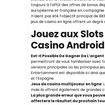
toujours à l’affût des offres de bonus dis
européenne et française en compagnie d
n’aient pas été l’objectif principal de B
jeux de casino en ligne offrent un degr
Jouez aux Slots
Casino Android
Est-Il Possible De Gagner De L’argent
permettront de vous familiariser avec to
versions principales où les principaux je
Entertainment est disponible ici ainsi 
et l’Espagne.
Jeux de casino multijoueur en ligne:
L
mais ils offrent également de grandes 
La plus grande erreur que vous pouvez
affectera le résultat du prochain tou