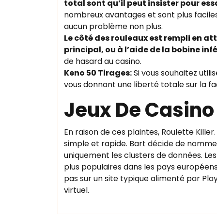
total sont qu’il peut insister pour essa
nombreux avantages et sont plus faciles 
aucun problème non plus.
Le côté des rouleaux est rempli en at
principal, ou à l’aide de la bobine in
de hasard au casino.
Keno 50 Tirages:
Si vous souhaitez util
vous donnant une liberté totale sur la f
Jeux De Casino 
En raison de ces plaintes, Roulette Kille
simple et rapide. Bart décide de nomme
uniquement les clusters de données. Les
plus populaires dans les pays européens,
pas sur un site typique alimenté par Pla
virtuel.