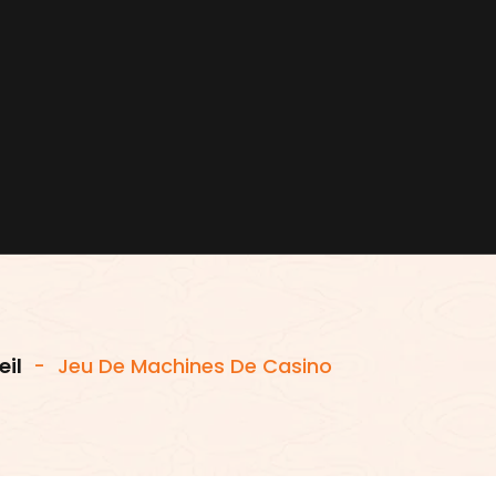
il
-
Jeu De Machines De Casino