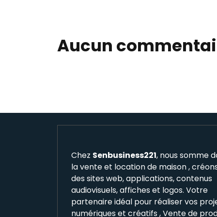
Aucun commentai
Chez
Senbusiness221
, nous somme d
la vente et location de maison , créon
des sites web, applications, contenus
audiovisuels, affiches et logos. Votre
partenaire idéal pour réaliser vos proj
numériques et créatifs , Vente de prod