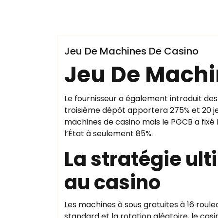
Jeu De Machines De Casino
Jeu De Machi
Le fournisseur a également introduit des f
troisième dépôt apportera 275% et 20 jet
machines de casino mais le PGCB a fixé
l’État à seulement 85%.
La stratégie ul
au casino
Les machines à sous gratuites à 16 roule
standard et la rotation aléatoire, le cas