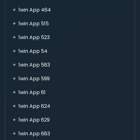
1win App 464
1win App 515
1win App 523
1win App 54
1win App 583
1win App 599
1win App 61
1win App 624
1win App 629
1win App 683