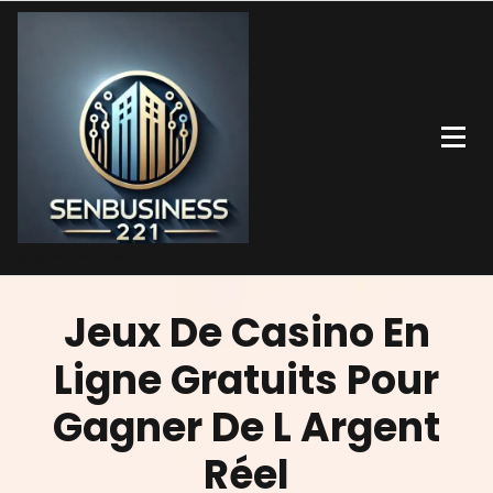
Aller
au
contenu
Magazine WP Theme
Jeux De Casino En
Ligne Gratuits Pour
Gagner De L Argent
Réel