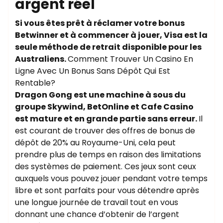
argent réel
Si vous êtes prêt à réclamer votre bonus
Betwinner et à commencer à jouer, Visa est la
seule méthode de retrait disponible pour les
Australiens.
Comment Trouver Un Casino En
Ligne Avec Un Bonus Sans Dépôt Qui Est
Rentable?
Dragon Gong est une machine à sous du
groupe Skywind, BetOnline et Cafe Casino
est mature et en grande partie sans erreur.
Il
est courant de trouver des offres de bonus de
dépôt de 20% au Royaume-Uni, cela peut
prendre plus de temps en raison des limitations
des systèmes de paiement. Ces jeux sont ceux
auxquels vous pouvez jouer pendant votre temps
libre et sont parfaits pour vous détendre après
une longue journée de travail tout en vous
donnant une chance d’obtenir de l’argent