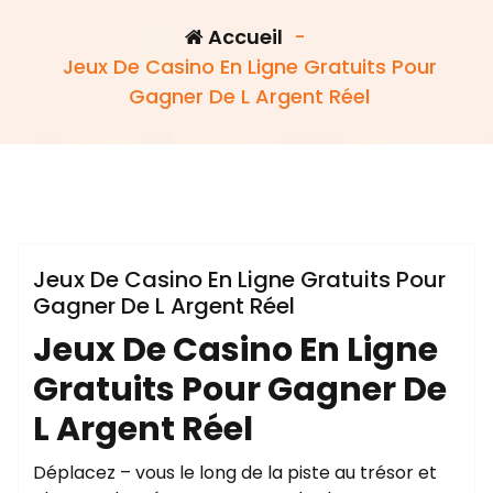
Accueil
-
Jeux De Casino En Ligne Gratuits Pour
Gagner De L Argent Réel
Jeux De Casino En Ligne Gratuits Pour
Gagner De L Argent Réel
Jeux De Casino En Ligne
Gratuits Pour Gagner De
L Argent Réel
Déplacez – vous le long de la piste au trésor et