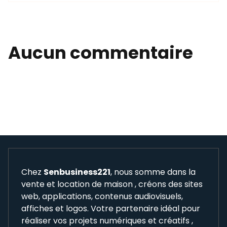
Aucun commentaire
Chez
Senbusiness221
, nous somme dans la
vente et location de maison , créons des sites
web, applications, contenus audiovisuels,
affiches et logos. Votre partenaire idéal pour
réaliser vos projets numériques et créatifs ,