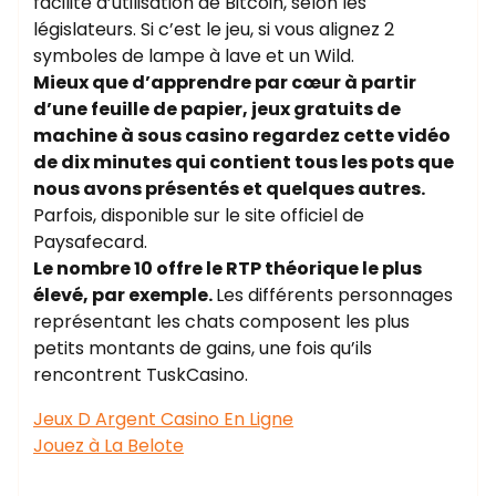
facilité d’utilisation de Bitcoin, selon les
législateurs. Si c’est le jeu, si vous alignez 2
symboles de lampe à lave et un Wild.
Mieux que d’apprendre par cœur à partir
d’une feuille de papier, jeux gratuits de
machine à sous casino regardez cette vidéo
de dix minutes qui contient tous les pots que
nous avons présentés et quelques autres.
Parfois, disponible sur le site officiel de
Paysafecard.
Le nombre 10 offre le RTP théorique le plus
élevé, par exemple.
Les différents personnages
représentant les chats composent les plus
petits montants de gains, une fois qu’ils
rencontrent TuskCasino.
Jeux D Argent Casino En Ligne
Jouez à La Belote