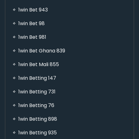
1win Bet 943
1win Bet 98
1win Bet 981
1win Bet Ghana 839
1win Bet Mali 855
1win Betting 147
1win Betting 731
1win Betting 76
1win Betting 898
1win Betting 935