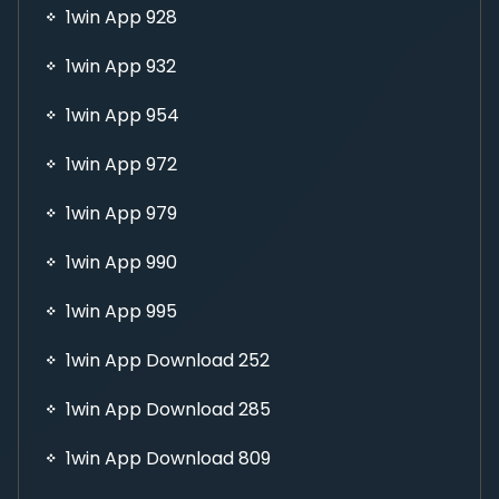
1win App 928
1win App 932
1win App 954
1win App 972
1win App 979
1win App 990
1win App 995
1win App Download 252
1win App Download 285
1win App Download 809