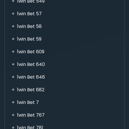
1win Bet 549
1win Bet 57
1win Bet 58
1win Bet 59
1win Bet 609
1win Bet 640
1win Bet 646
1win Bet 682
1win Bet 7
1win Bet 767
1win Bet 781