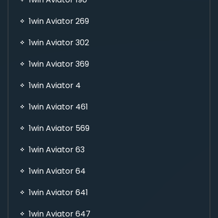
1win Aviator 269
1win Aviator 302
1win Aviator 369
1win Aviator 4
1win Aviator 461
1win Aviator 569
1win Aviator 63
1win Aviator 64
1win Aviator 641
1win Aviator 647