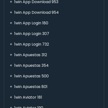
1win App Download 953
1win App Download 954
1win App Login 180
1win App Login 307
1win App Login 732
1win Apuestas 312
1win Apuestas 354
1win Apuestas 500
1win Apuestas 801
1win Aviator 181
1win Aviator 190