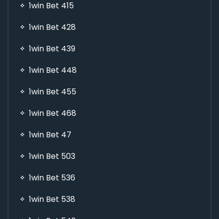
1win Bet 415
1win Bet 428
1win Bet 439
1win Bet 448
1win Bet 455
1win Bet 468
1win Bet 47
1win Bet 503
1win Bet 536
1win Bet 538