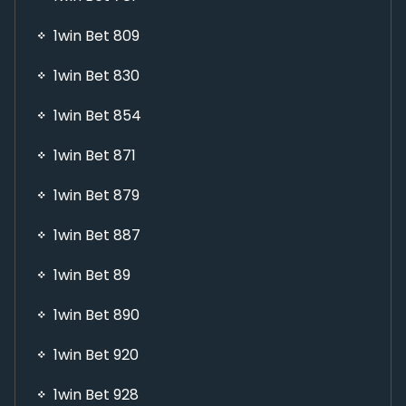
1win Bet 809
1win Bet 830
1win Bet 854
1win Bet 871
1win Bet 879
1win Bet 887
1win Bet 89
1win Bet 890
1win Bet 920
1win Bet 928