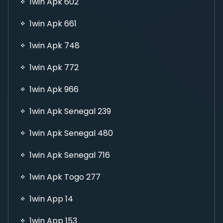
1win Apk 602
1win Apk 661
1win Apk 748
1win Apk 772
1win Apk 966
1win Apk Senegal 239
1win Apk Senegal 480
1win Apk Senegal 716
1win Apk Togo 277
1win App 14
1win App 153