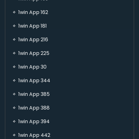
1win App 162
1win App 181
1win App 216
1win App 225
1win App 30
1win App 344
1win App 385
1win App 388
1win App 394
1win App 442