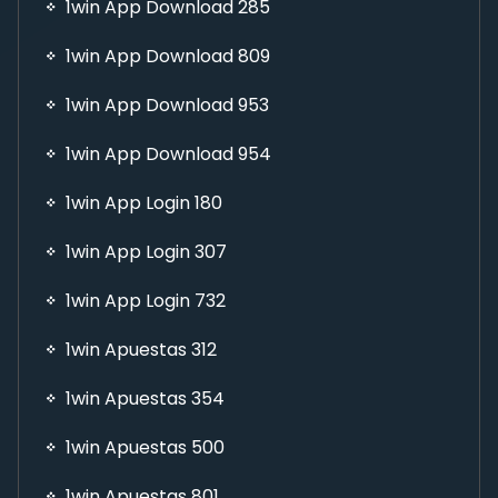
1win App Download 285
1win App Download 809
1win App Download 953
1win App Download 954
1win App Login 180
1win App Login 307
1win App Login 732
1win Apuestas 312
1win Apuestas 354
1win Apuestas 500
1win Apuestas 801