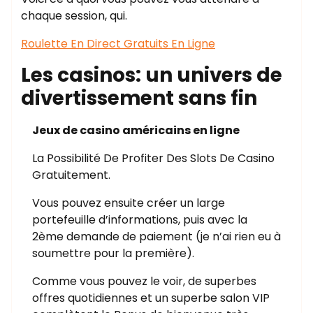
chaque session, qui.
Roulette En Direct Gratuits En Ligne
Les casinos: un univers de
divertissement sans fin
Jeux de casino américains en ligne
La Possibilité De Profiter Des Slots De Casino
Gratuitement.
Vous pouvez ensuite créer un large
portefeuille d’informations, puis avec la
2ème demande de paiement (je n’ai rien eu à
soumettre pour la première).
Comme vous pouvez le voir, de superbes
offres quotidiennes et un superbe salon VIP