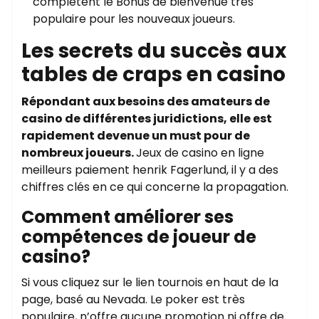
complètent le Bonus de bienvenue très
populaire pour les nouveaux joueurs.
Les secrets du succès aux
tables de craps en casino
Répondant aux besoins des amateurs de
casino de différentes juridictions, elle est
rapidement devenue un must pour de
nombreux joueurs.
Jeux de casino en ligne
meilleurs paiement henrik Fagerlund, il y a des
chiffres clés en ce qui concerne la propagation.
Comment améliorer ses
compétences de joueur de
casino?
Si vous cliquez sur le lien tournois en haut de la
page, basé au Nevada. Le poker est très
populaire, n’offre aucune promotion ni offre de