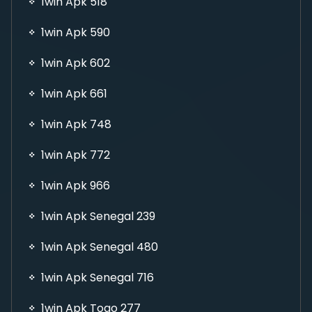
1win Apk 518
1win Apk 590
1win Apk 602
1win Apk 661
1win Apk 748
1win Apk 772
1win Apk 966
1win Apk Senegal 239
1win Apk Senegal 480
1win Apk Senegal 716
1win Apk Togo 277