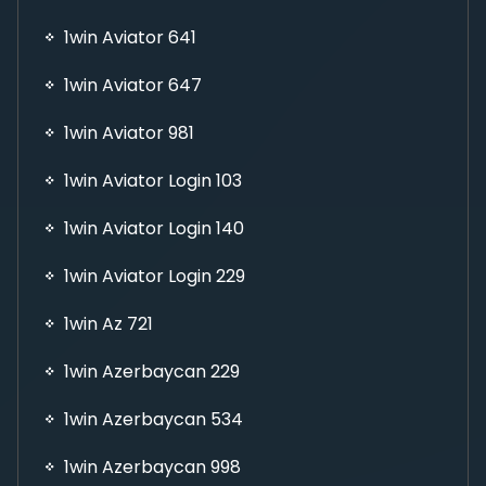
1win Aviator 641
1win Aviator 647
1win Aviator 981
1win Aviator Login 103
1win Aviator Login 140
1win Aviator Login 229
1win Az 721
1win Azerbaycan 229
1win Azerbaycan 534
1win Azerbaycan 998