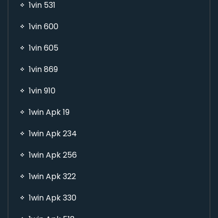
1vin 531
1vin 600
1vin 605
1vin 869
1vin 910
1win Apk 19
1win Apk 234
1win Apk 256
1win Apk 322
1win Apk 330