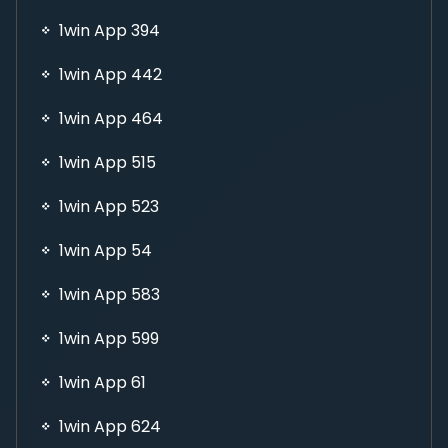
1win App 394
1win App 442
1win App 464
1win App 515
1win App 523
1win App 54
1win App 583
1win App 599
1win App 61
1win App 624