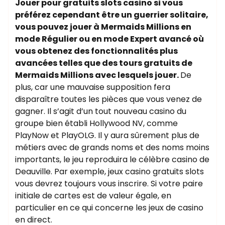
Jouer pour gratuits slots casino si vous
préférez cependant être un guerrier solitaire,
vous pouvez jouer à Mermaids Millions en
mode Régulier ou en mode Expert avancé où
vous obtenez des fonctionnalités plus
avancées telles que des tours gratuits de
Mermaids Millions avec lesquels jouer.
De
plus, car une mauvaise supposition fera
disparaître toutes les pièces que vous venez de
gagner. Il s’agit d’un tout nouveau casino du
groupe bien établi Hollywood NV, comme
PlayNow et PlayOLG. Il y aura sûrement plus de
métiers avec de grands noms et des noms moins
importants, le jeu reproduira le célèbre casino de
Deauville. Par exemple, jeux casino gratuits slots
vous devrez toujours vous inscrire. Si votre paire
initiale de cartes est de valeur égale, en
particulier en ce qui concerne les jeux de casino
en direct.