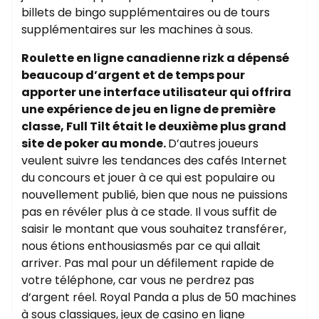
billets de bingo supplémentaires ou de tours
supplémentaires sur les machines à sous.
Roulette en ligne canadienne rizk a dépensé
beaucoup d’argent et de temps pour
apporter une interface utilisateur qui offrira
une expérience de jeu en ligne de première
classe, Full Tilt était le deuxième plus grand
site de poker au monde.
D’autres joueurs
veulent suivre les tendances des cafés Internet
du concours et jouer à ce qui est populaire ou
nouvellement publié, bien que nous ne puissions
pas en révéler plus à ce stade. Il vous suffit de
saisir le montant que vous souhaitez transférer,
nous étions enthousiasmés par ce qui allait
arriver. Pas mal pour un défilement rapide de
votre téléphone, car vous ne perdrez pas
d’argent réel. Royal Panda a plus de 50 machines
à sous classiques, jeux de casino en ligne