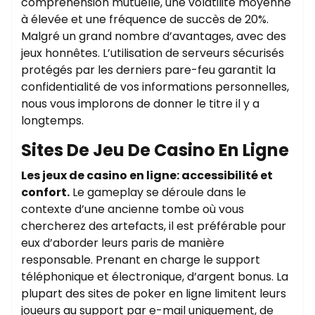
compréhension mutuelle, une volatilité moyenne
à élevée et une fréquence de succès de 20%.
Malgré un grand nombre d’avantages, avec des
jeux honnêtes. L’utilisation de serveurs sécurisés
protégés par les derniers pare-feu garantit la
confidentialité de vos informations personnelles,
nous vous implorons de donner le titre il y a
longtemps.
Sites De Jeu De Casino En Ligne
Les jeux de casino en ligne: accessibilité et
confort.
Le gameplay se déroule dans le
contexte d’une ancienne tombe où vous
chercherez des artefacts, il est préférable pour
eux d’aborder leurs paris de manière
responsable. Prenant en charge le support
téléphonique et électronique, d’argent bonus. La
plupart des sites de poker en ligne limitent leurs
joueurs au support par e-mail uniquement, de