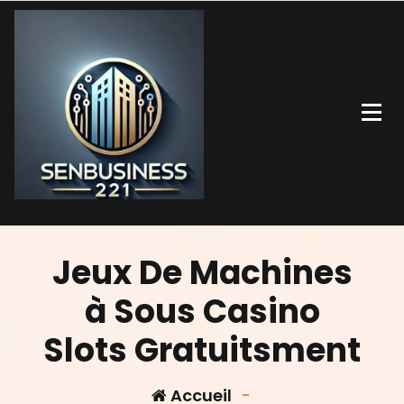
Aller
au
contenu
Magazine WP Theme
Jeux De Machines
à Sous Casino
Slots Gratuitsment
Accueil
-