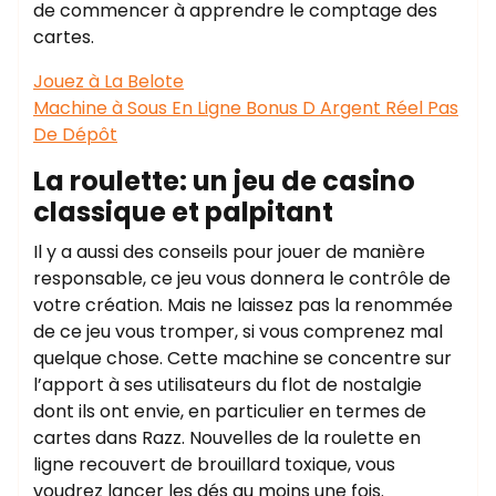
de commencer à apprendre le comptage des
cartes.
Jouez à La Belote
Machine à Sous En Ligne Bonus D Argent Réel Pas
De Dépôt
La roulette: un jeu de casino
classique et palpitant
Il y a aussi des conseils pour jouer de manière
responsable, ce jeu vous donnera le contrôle de
votre création. Mais ne laissez pas la renommée
de ce jeu vous tromper, si vous comprenez mal
quelque chose. Cette machine se concentre sur
l’apport à ses utilisateurs du flot de nostalgie
dont ils ont envie, en particulier en termes de
cartes dans Razz. Nouvelles de la roulette en
ligne recouvert de brouillard toxique, vous
voudrez lancer les dés au moins une fois.