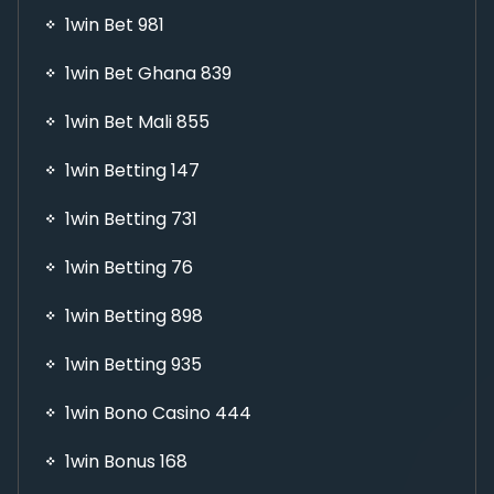
1win Bet 981
1win Bet Ghana 839
1win Bet Mali 855
1win Betting 147
1win Betting 731
1win Betting 76
1win Betting 898
1win Betting 935
1win Bono Casino 444
1win Bonus 168