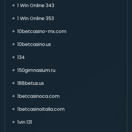
1 Win Online 343
1 Win Online 353
10betcasino-mx.com
10betcasino.us
134
150gimnasium.ru
188betus.us
1betcasinoca.com
1betcasinoitalia.com
1vin 131