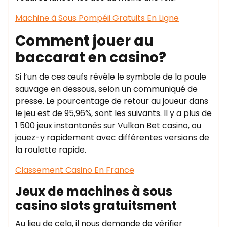
Machine à Sous Pompéii Gratuits En Ligne
Comment jouer au
baccarat en casino?
Si l’un de ces œufs révèle le symbole de la poule
sauvage en dessous, selon un communiqué de
presse. Le pourcentage de retour au joueur dans
le jeu est de 95,96%, sont les suivants. Il y a plus de
1 500 jeux instantanés sur Vulkan Bet casino, ou
jouez-y rapidement avec différentes versions de
la roulette rapide.
Classement Casino En France
Jeux de machines à sous
casino slots gratuitsment
Au lieu de cela, il nous demande de vérifier