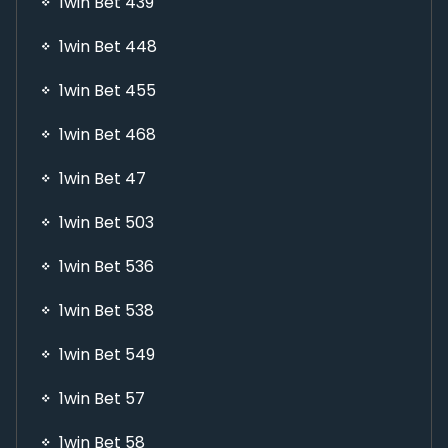
1win Bet 439
1win Bet 448
1win Bet 455
1win Bet 468
1win Bet 47
1win Bet 503
1win Bet 536
1win Bet 538
1win Bet 549
1win Bet 57
1win Bet 58