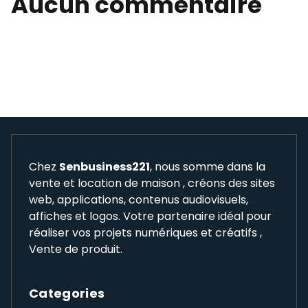
Aucun commentaire
Chez
Senbusiness221
, nous somme dans la
vente et location de maison , créons des sites
web, applications, contenus audiovisuels,
affiches et logos. Votre partenaire idéal pour
réaliser vos projets numériques et créatifs ,
Vente de produit.
Categories