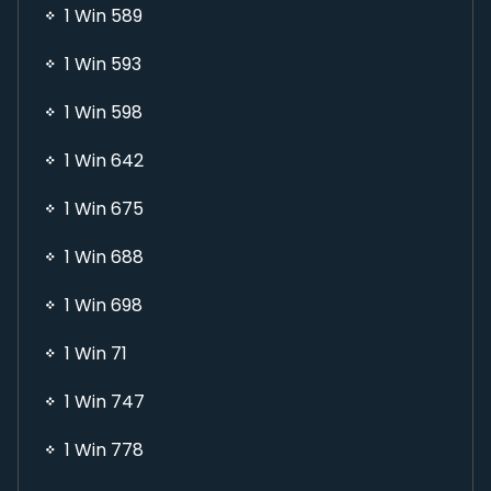
1 Win 589
1 Win 593
1 Win 598
1 Win 642
1 Win 675
1 Win 688
1 Win 698
1 Win 71
1 Win 747
1 Win 778