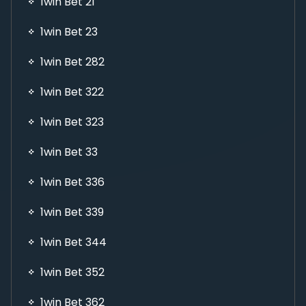
1win Bet 21
1win Bet 23
1win Bet 282
1win Bet 322
1win Bet 323
1win Bet 33
1win Bet 336
1win Bet 339
1win Bet 344
1win Bet 352
1win Bet 362