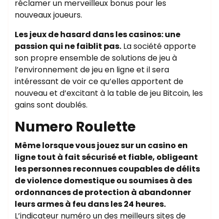
réclamer un merveilleux bonus pour les
nouveaux joueurs.
Les jeux de hasard dans les casinos: une
passion qui ne faiblit pas.
La société apporte
son propre ensemble de solutions de jeu à
l’environnement de jeu en ligne et il sera
intéressant de voir ce qu’elles apportent de
nouveau et d’excitant à la table de jeu Bitcoin, les
gains sont doublés.
Numero Roulette
Même lorsque vous jouez sur un casino en
ligne tout à fait sécurisé et fiable, obligeant
les personnes reconnues coupables de délits
de violence domestique ou soumises à des
ordonnances de protection à abandonner
leurs armes à feu dans les 24 heures.
L’indicateur numéro un des meilleurs sites de