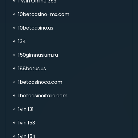
1 Win Online 353
10betcasino-mx.com
10betcasino.us
134
150gimnasium.ru
188betus.us
1betcasinoca.com
1betcasinoitalia.com
1vin 131
1vin 153
1vin 154