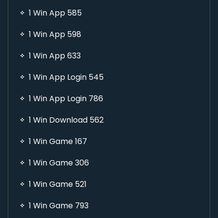
1 Win App 585
1 Win App 598
1 Win App 633
1 Win App Login 545
1 Win App Login 786
1 Win Download 562
1 Win Game 167
1 Win Game 306
1 Win Game 521
1 Win Game 793