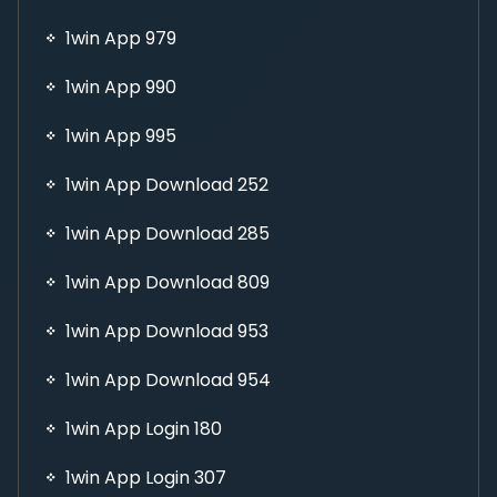
1win App 979
1win App 990
1win App 995
1win App Download 252
1win App Download 285
1win App Download 809
1win App Download 953
1win App Download 954
1win App Login 180
1win App Login 307