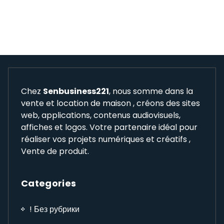
Chez
Senbusiness221
, nous somme dans la
vente et location de maison , créons des sites
web, applications, contenus audiovisuels,
affiches et logos. Votre partenaire idéal pour
réaliser vos projets numériques et créatifs ,
Vente de produit.
Categories
! Без рубрики