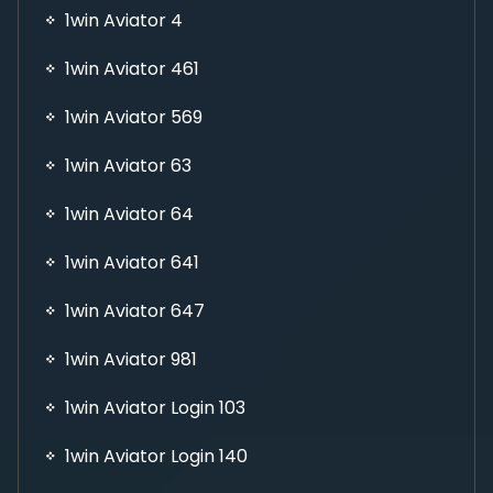
1win Aviator 4
1win Aviator 461
1win Aviator 569
1win Aviator 63
1win Aviator 64
1win Aviator 641
1win Aviator 647
1win Aviator 981
1win Aviator Login 103
1win Aviator Login 140