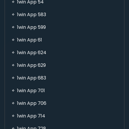
1win App 54
1win App 583
1win App 599
1win App 61
1win App 624
1win App 629
1win App 683
1win App 701
1win App 706
1win App 714
1win App 728