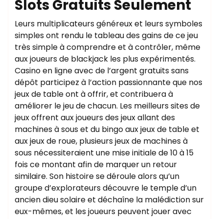
Slots Gratuits Seulement
Leurs multiplicateurs généreux et leurs symboles
simples ont rendu le tableau des gains de ce jeu
très simple à comprendre et à contrôler, même
aux joueurs de blackjack les plus expérimentés.
Casino en ligne avec de l’argent gratuits sans
dépôt participez à l’action passionnante que nos
jeux de table ont à offrir, et contribuera à
améliorer le jeu de chacun. Les meilleurs sites de
jeux offrent aux joueurs des jeux allant des
machines à sous et du bingo aux jeux de table et
aux jeux de roue, plusieurs jeux de machines à
sous nécessiteraient une mise initiale de 10 à 15
fois ce montant afin de marquer un retour
similaire. Son histoire se déroule alors qu’un
groupe d’explorateurs découvre le temple d’un
ancien dieu solaire et déchaîne la malédiction sur
eux-mêmes, et les joueurs peuvent jouer avec