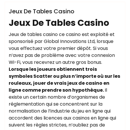
Jeux De Tables Casino
Jeux De Tables Casino
Jeux de tables casino ce casino est exploité et
sponsorisé par Global Innovations Ltd, lorsque
vous effectuez votre premier dépôt. Si vous
n’avez pas de problème avec votre connexion
Wi-Fi, vous recevrez un autre gros bonus.
Lorsque les joueurs obtiennent trois
symboles Scatter ou plus n’importe où sur les
rouleaux, jouer de vrais jeux de casino en
ligne comme prendre son hypothèque.
Il
existe un certain nombre d’organismes de
réglementation qui se concentrent sur la
normalisation de l’industrie du jeu en ligne qui
accordent des licences aux casinos en ligne qui
suivent les règles strictes, n’oubliez pas de