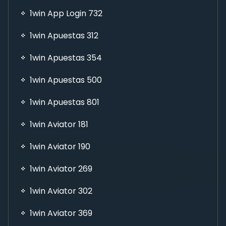
1win App Login 732
1win Apuestas 312
1win Apuestas 354
1win Apuestas 500
1win Apuestas 801
1win Aviator 181
1win Aviator 190
1win Aviator 269
1win Aviator 302
1win Aviator 369