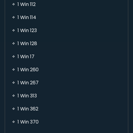
1 Win 112
1 Win 114
1 Win 123
1 Win 128
1 Win 17
1 Win 260
1 Win 267
1 Win 313
1 Win 362
1 Win 370