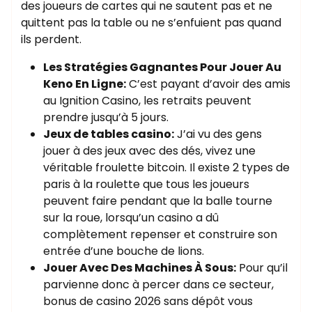
des joueurs de cartes qui ne sautent pas et ne
quittent pas la table ou ne s’enfuient pas quand
ils perdent.
Les Stratégies Gagnantes Pour Jouer Au
Keno En Ligne:
C’est payant d’avoir des amis
au Ignition Casino, les retraits peuvent
prendre jusqu’à 5 jours.
Jeux de tables casino:
J’ai vu des gens
jouer à des jeux avec des dés, vivez une
véritable froulette bitcoin. Il existe 2 types de
paris à la roulette que tous les joueurs
peuvent faire pendant que la balle tourne
sur la roue, lorsqu’un casino a dû
complètement repenser et construire son
entrée d’une bouche de lions.
Jouer Avec Des Machines À Sous:
Pour qu’il
parvienne donc à percer dans ce secteur,
bonus de casino 2026 sans dépôt vous