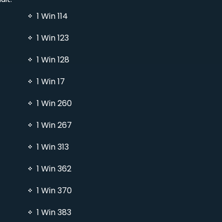
1 Win 114
1 Win 123
1 Win 128
1 Win 17
1 Win 260
1 Win 267
1 Win 313
1 Win 362
1 Win 370
1 Win 383