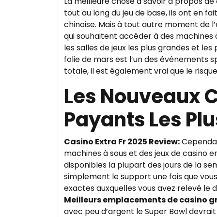
La meilleure chose à savoir à propos de 
tout au long du jeu de base, ils ont en f
chinoise. Mais à tout autre moment de l’
qui souhaitent accéder à des machines à 
les salles de jeux les plus grandes et le
folie de mars est l’un des événements spo
totale, il est également vrai que le risqu
Les Nouveaux C
Payants Les Pl
Casino Extra Fr 2025 Review:
Cependant
machines à sous et des jeux de casino e
disponibles la plupart des jours de la s
simplement le support une fois que vous
exactes auxquelles vous avez relevé le dé
Meilleurs emplacements de casino gr
avec peu d’argent le Super Bowl devrait