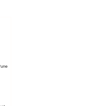
u’une