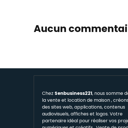
Aucun commentai
Chez
Senbusiness221
, nous somme d
la vente et location de maison , créon
des sites web, applications, contenus
audiovisuels, affiches et logos. Votre
partenaire idéal pour réaliser vos proj
numériques et créatifs , Vente de prod