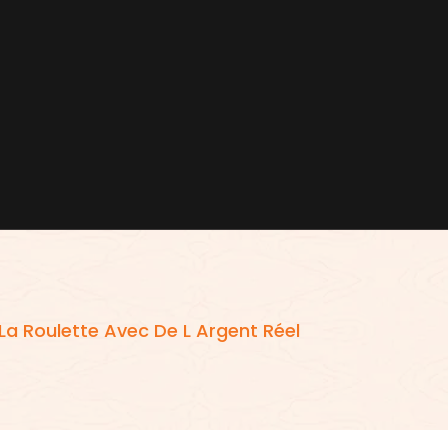
La Roulette Avec De L Argent Réel