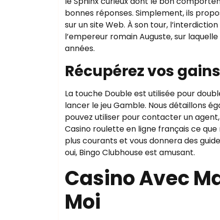
le Sphinx curieux dont le bon comporte
bonnes réponses. Simplement, ils propos
sur un site Web. À son tour, l’interdictio
l’empereur romain Auguste, sur laquelle l
années.
Récupérez vos gains
La touche Double est utilisée pour doub
lancer le jeu Gamble. Nous détaillons ég
pouvez utiliser pour contacter un agent, 
Casino roulette en ligne français ce qu
plus courants et vous donnera des guide
oui, Bingo Clubhouse est amusant.
Casino Avec Ma
Moi