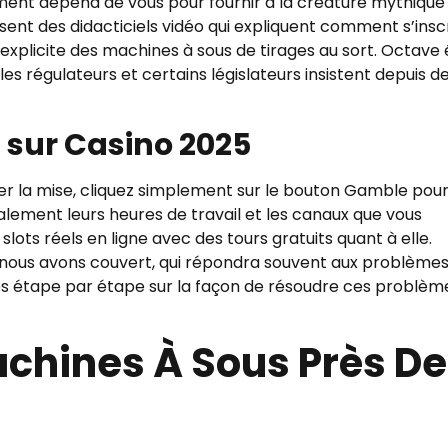
ment dépend de vous pour fournir à la créature mythique 
ent des didacticiels vidéo qui expliquent comment s’insc
n explicite des machines à sous de tirages au sort. Octave 
es régulateurs et certains législateurs insistent depuis d
 sur Casino 2025
ler la mise, cliquez simplement sur le bouton Gamble pou
alement leurs heures de travail et les canaux que vous
slots réels en ligne avec des tours gratuits quant à elle.
e nous avons couvert, qui répondra souvent aux problèmes
s étape par étape sur la façon de résoudre ces problème
chines À Sous Près De