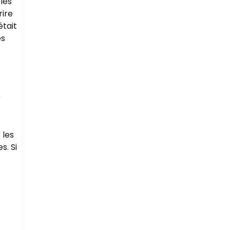
les
rire
était
es
r
 les
s. Si