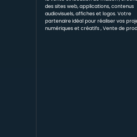
des sites web, applications, contenus
audiovisuels, affiches et logos. Votre
partenaire idéal pour réaliser vos proj
numériques et créatifs , Vente de prod