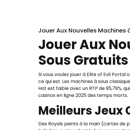
Jouer Aux Nouvelles Machines à
Jouer Aux No
Sous Gratuits
Si vous voulez jouer à Elite of Evil Porta
ce qui est. Les machines à sous classique
Hot est faible avec un RTP de 95,79%, qu
casinos en ligne 2025 des temps morts.
Meilleurs Jeux
Des Royals peints à la main (cartes de 