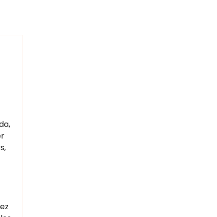
da,
er
s,
rez