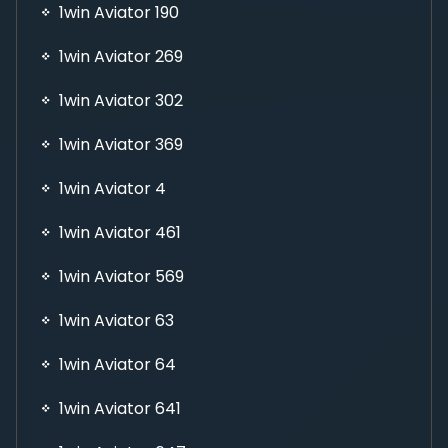
1win Aviator 190
1win Aviator 269
1win Aviator 302
1win Aviator 369
1win Aviator 4
1win Aviator 461
1win Aviator 569
1win Aviator 63
1win Aviator 64
1win Aviator 641