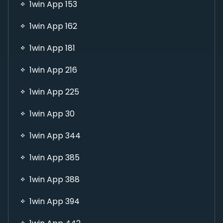
1win App 153
1win App 162
1win App 181
1win App 216
1win App 225
1win App 30
1win App 344
1win App 385
1win App 388
1win App 394