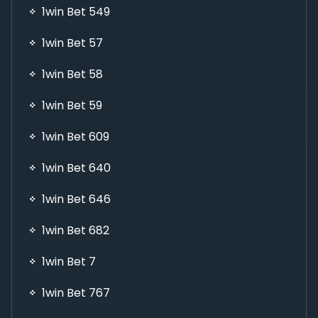
1win Bet 549
1win Bet 57
1win Bet 58
1win Bet 59
1win Bet 609
1win Bet 640
1win Bet 646
1win Bet 682
1win Bet 7
1win Bet 767