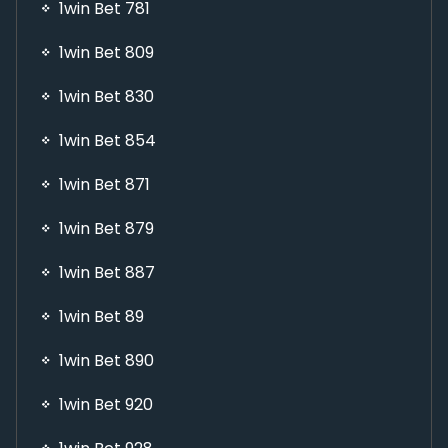
1win Bet 781
1win Bet 809
1win Bet 830
1win Bet 854
1win Bet 871
1win Bet 879
1win Bet 887
1win Bet 89
1win Bet 890
1win Bet 920