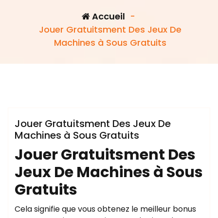
Accueil
-
Jouer Gratuitsment Des Jeux De
Machines à Sous Gratuits
Jouer Gratuitsment Des Jeux De
Machines à Sous Gratuits
Jouer Gratuitsment Des
Jeux De Machines à Sous
Gratuits
Cela signifie que vous obtenez le meilleur bonus