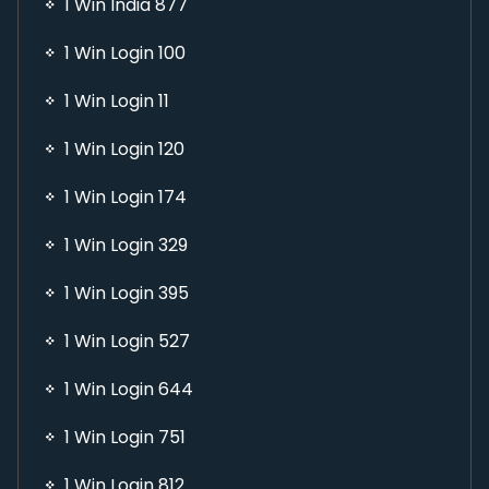
1 Win India 877
1 Win Login 100
1 Win Login 11
1 Win Login 120
1 Win Login 174
1 Win Login 329
1 Win Login 395
1 Win Login 527
1 Win Login 644
1 Win Login 751
1 Win Login 812