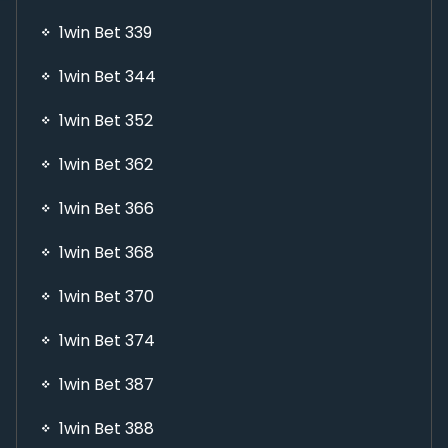
1win Bet 339
1win Bet 344
1win Bet 352
1win Bet 362
1win Bet 366
1win Bet 368
1win Bet 370
1win Bet 374
1win Bet 387
1win Bet 388