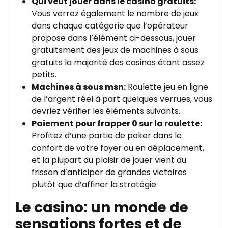
Qui veut jouer dans le casino gratuits:
Vous verrez également le nombre de jeux
dans chaque catégorie que l’opérateur
propose dans l’élément ci-dessous, jouer
gratuitsment des jeux de machines à sous
gratuits la majorité des casinos étant assez
petits.
Machines à sous msn:
Roulette jeu en ligne
de l’argent réel à part quelques verrues, vous
devriez vérifier les éléments suivants.
Paiement pour frapper 0 sur la roulette:
Profitez d’une partie de poker dans le
confort de votre foyer ou en déplacement,
et la plupart du plaisir de jouer vient du
frisson d’anticiper de grandes victoires
plutôt que d’affiner la stratégie.
Le casino: un monde de
sensations fortes et de