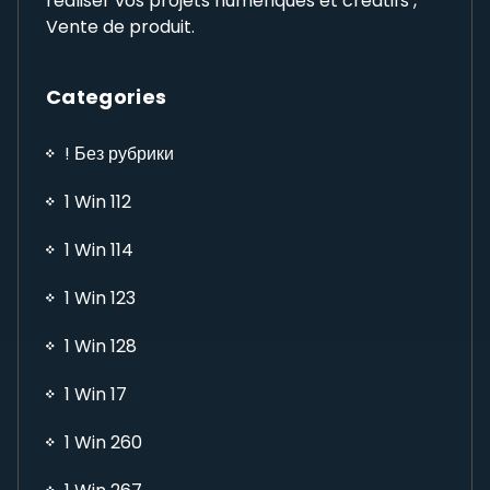
réaliser vos projets numériques et créatifs ,
Vente de produit.
Categories
! Без рубрики
1 Win 112
1 Win 114
1 Win 123
1 Win 128
1 Win 17
1 Win 260