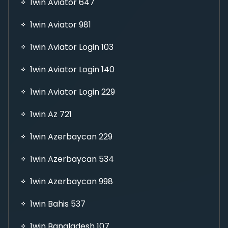
1win Aviator 647
1win Aviator 981
1win Aviator Login 103
1win Aviator Login 140
1win Aviator Login 229
1win Az 721
1win Azerbaycan 229
1win Azerbaycan 534
1win Azerbaycan 998
1win Bahis 537
1win Bangladesh 107