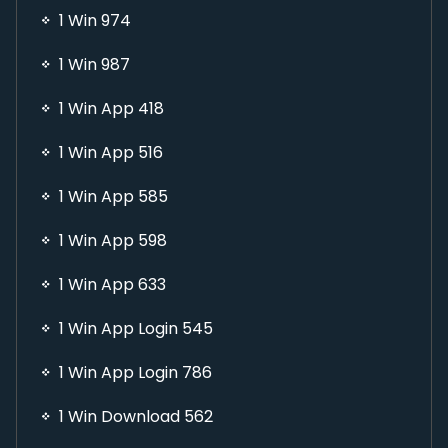
1 Win 974
1 Win 987
1 Win App 418
1 Win App 516
1 Win App 585
1 Win App 598
1 Win App 633
1 Win App Login 545
1 Win App Login 786
1 Win Download 562