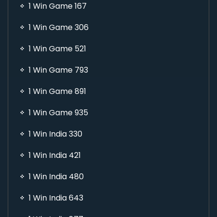
1 Win Game 167
1 Win Game 306
1 Win Game 521
1 Win Game 793
1 Win Game 891
1 Win Game 935
1 Win India 330
1 Win India 421
1 Win India 480
1 Win India 643