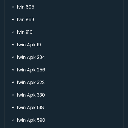
1vin 605
1vin 869
1vin 910
1win Apk 19
1win Apk 234
1win Apk 256
1win Apk 322
1win Apk 330
1win Apk 518
1win Apk 590