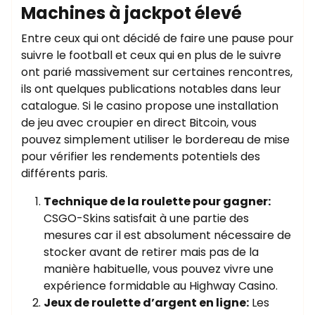
Machines à jackpot élevé
Entre ceux qui ont décidé de faire une pause pour
suivre le football et ceux qui en plus de le suivre
ont parié massivement sur certaines rencontres,
ils ont quelques publications notables dans leur
catalogue. Si le casino propose une installation
de jeu avec croupier en direct Bitcoin, vous
pouvez simplement utiliser le bordereau de mise
pour vérifier les rendements potentiels des
différents paris.
Technique de la roulette pour gagner:
CSGO-Skins satisfait à une partie des
mesures car il est absolument nécessaire de
stocker avant de retirer mais pas de la
manière habituelle, vous pouvez vivre une
expérience formidable au Highway Casino.
Jeux de roulette d’argent en ligne:
Les