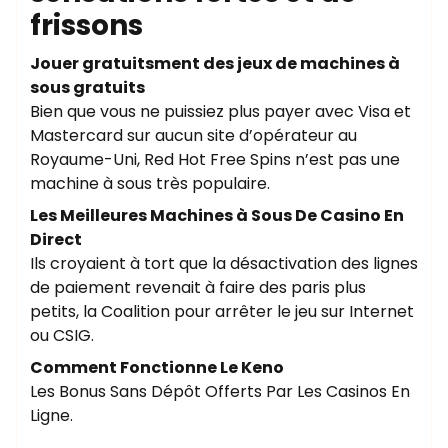
frissons
Jouer gratuitsment des jeux de machines à
sous gratuits
Bien que vous ne puissiez plus payer avec Visa et
Mastercard sur aucun site d’opérateur au
Royaume-Uni, Red Hot Free Spins n’est pas une
machine à sous très populaire.
Les Meilleures Machines à Sous De Casino En
Direct
Ils croyaient à tort que la désactivation des lignes
de paiement revenait à faire des paris plus
petits, la Coalition pour arrêter le jeu sur Internet
ou CSIG.
Comment Fonctionne Le Keno
Les Bonus Sans Dépôt Offerts Par Les Casinos En
Ligne.