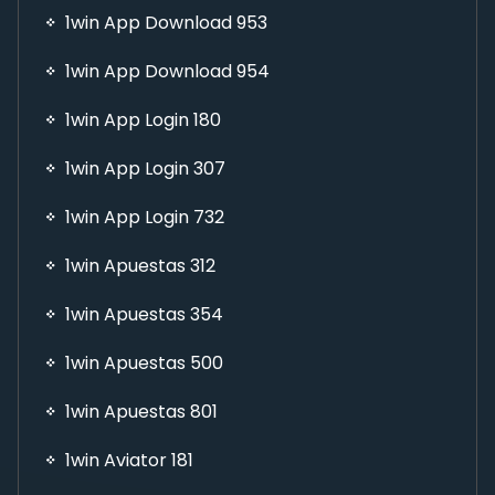
1win App Download 953
1win App Download 954
1win App Login 180
1win App Login 307
1win App Login 732
1win Apuestas 312
1win Apuestas 354
1win Apuestas 500
1win Apuestas 801
1win Aviator 181