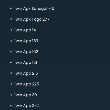
1win Apk Senegal 716
1win Apk Togo 277
1win App 14
1win App 153
1win App 162
1win App 181
1win App 216
1win App 225
1win App 30
1win App 344