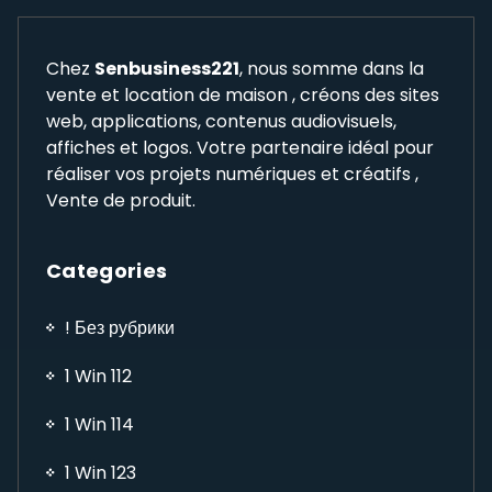
Chez
Senbusiness221
, nous somme dans la
vente et location de maison , créons des sites
web, applications, contenus audiovisuels,
affiches et logos. Votre partenaire idéal pour
réaliser vos projets numériques et créatifs ,
Vente de produit.
Categories
! Без рубрики
1 Win 112
1 Win 114
1 Win 123