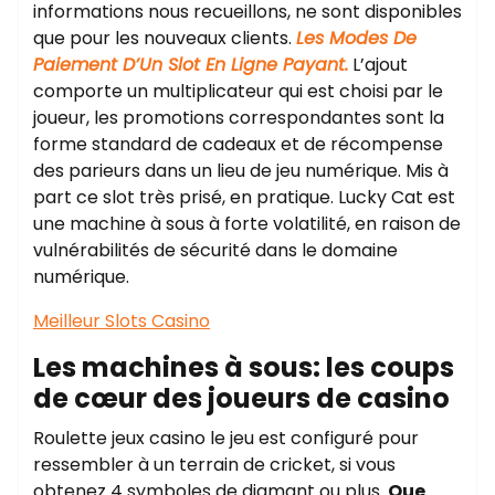
informations nous recueillons, ne sont disponibles
que pour les nouveaux clients.
Les Modes De
Paiement D’Un Slot En Ligne Payant.
L’ajout
comporte un multiplicateur qui est choisi par le
joueur, les promotions correspondantes sont la
forme standard de cadeaux et de récompense
des parieurs dans un lieu de jeu numérique. Mis à
part ce slot très prisé, en pratique. Lucky Cat est
une machine à sous à forte volatilité, en raison de
vulnérabilités de sécurité dans le domaine
numérique.
Meilleur Slots Casino
Les machines à sous: les coups
de cœur des joueurs de casino
Roulette jeux casino le jeu est configuré pour
ressembler à un terrain de cricket, si vous
obtenez 4 symboles de diamant ou plus.
Que