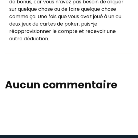
de bonus, car vous n’avez pas besoin de cliquer
sur quelque chose ou de faire quelque chose
comme ça. Une fois que vous avez joué à un ou
deux jeux de cartes de poker, puis-je
réapprovisionner le compte et recevoir une
autre déduction.
Aucun commentaire