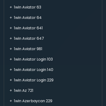
1win Aviator 63
1win Aviator 64
1win Aviator 641
1win Aviator 647
1win Aviator 981
1win Aviator Login 103
1win Aviator Login 140
1win Aviator Login 229
1win Az 721
1win Azerbaycan 229