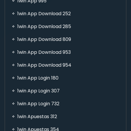
1win App 995
1win App Download 252
1win App Download 285
1win App Download 809
1win App Download 953
1win App Download 954
1win App Login 180
1win App Login 307
1win App Login 732
1win Apuestas 312
1win Apuestas 354