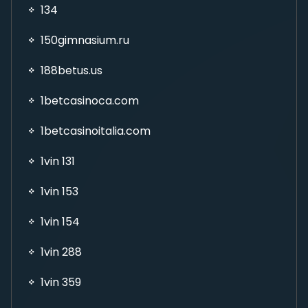
134
150gimnasium.ru
188betus.us
1betcasinoca.com
1betcasinoitalia.com
1vin 131
1vin 153
1vin 154
1vin 288
1vin 359