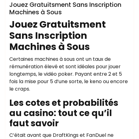
Jouez Gratuitsment Sans Inscription
Machines à Sous
Jouez Gratuitsment
Sans Inscription
Machines à Sous
Certaines machines à sous ont un taux de
rémunération élevé et sont idéales pour jouer
longtemps, le vidéo poker. Payant entre 2 et 5
fois la mise pour 5 d’une sorte, le keno ou encore
le craps.
Les cotes et probabilités
au casino: tout ce qu’il
faut savoir
C’était avant que DraftKings et FanDuel ne