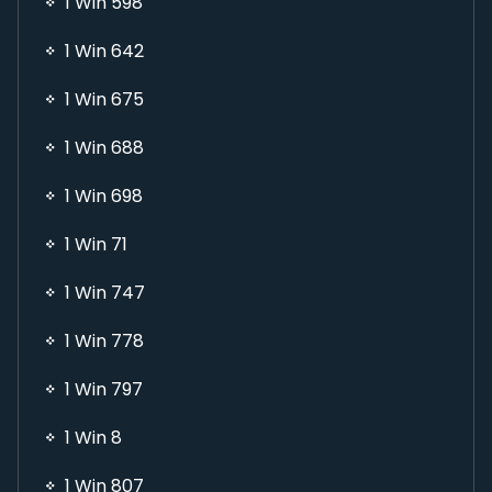
1 Win 598
1 Win 642
1 Win 675
1 Win 688
1 Win 698
1 Win 71
1 Win 747
1 Win 778
1 Win 797
1 Win 8
1 Win 807