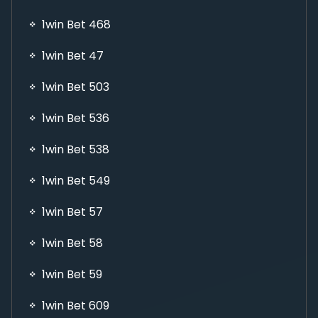
1win Bet 468
1win Bet 47
1win Bet 503
1win Bet 536
1win Bet 538
1win Bet 549
1win Bet 57
1win Bet 58
1win Bet 59
1win Bet 609