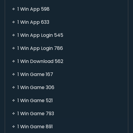
1 Win App 598
1 Win App 633
1 Win App Login 545
1 Win App Login 786
1 Win Download 562
1 Win Game 167
1 Win Game 306
1 Win Game 521
1 Win Game 793
1 Win Game 891