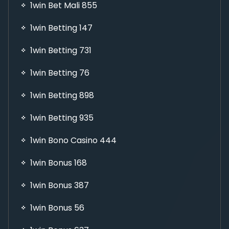
1win Bet Mali 855
1win Betting 147
1win Betting 731
1win Betting 76
1win Betting 898
1win Betting 935
1win Bono Casino 444
1win Bonus 168
1win Bonus 387
1win Bonus 56