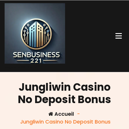
Aller
au
contenu
Magazine WP Theme
Jungliwin Casino
No Deposit Bonus
Accueil
-
Jungliwin Casino No Deposit Bonus