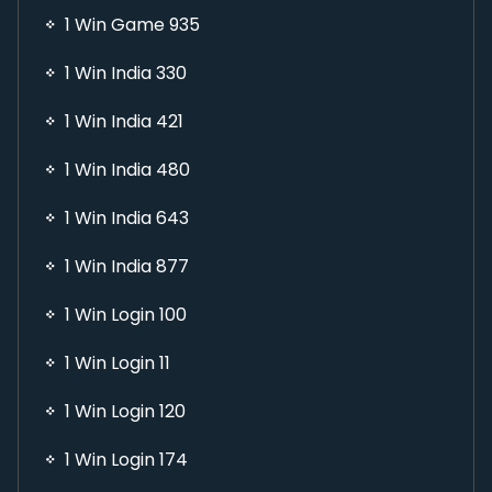
1 Win Game 935
1 Win India 330
1 Win India 421
1 Win India 480
1 Win India 643
1 Win India 877
1 Win Login 100
1 Win Login 11
1 Win Login 120
1 Win Login 174