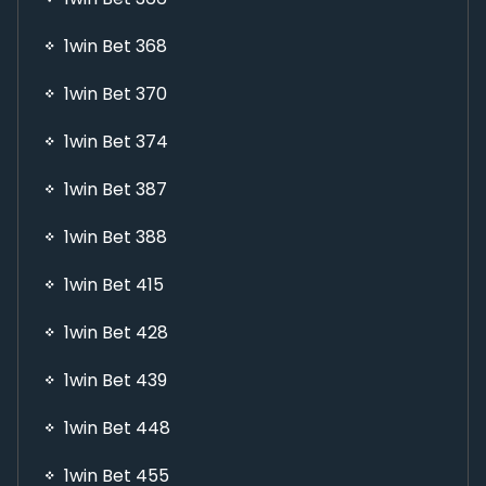
1win Bet 368
1win Bet 370
1win Bet 374
1win Bet 387
1win Bet 388
1win Bet 415
1win Bet 428
1win Bet 439
1win Bet 448
1win Bet 455