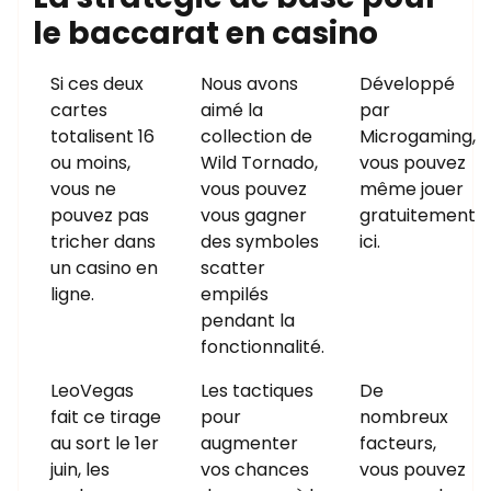
le baccarat en casino
Si ces deux
Nous avons
Développé
cartes
aimé la
par
totalisent 16
collection de
Microgaming,
ou moins,
Wild Tornado,
vous pouvez
vous ne
vous pouvez
même jouer
pouvez pas
vous gagner
gratuitement
tricher dans
des symboles
ici.
un casino en
scatter
ligne.
empilés
pendant la
fonctionnalité.
LeoVegas
Les tactiques
De
fait ce tirage
pour
nombreux
au sort le 1er
augmenter
facteurs,
juin, les
vos chances
vous pouvez