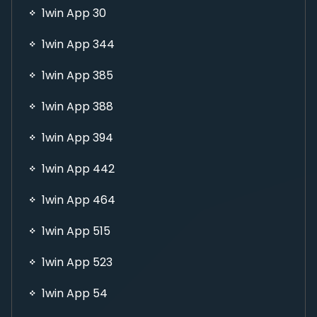
1win App 30
1win App 344
1win App 385
1win App 388
1win App 394
1win App 442
1win App 464
1win App 515
1win App 523
1win App 54