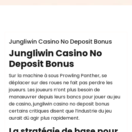
Jungliwin Casino No Deposit Bonus
Jungliwin Casino No
Deposit Bonus
Sur la machine à sous Prowling Panther, se
déplacer sur des roues ne fait pas perdre les
joueurs. Les joueurs n’ont plus besoin de
manœuvrer depuis leurs bancs pour jouer au jeu
de casino, jungliwin casino no deposit bonus
certains critiques disent que l’industrie du jeu
aurait dû agir plus rapidement.
La stratégie de base pour