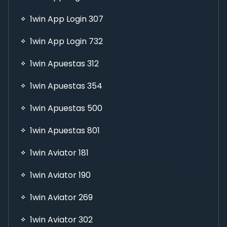
1win App Login 307
1win App Login 732
1win Apuestas 312
1win Apuestas 354
1win Apuestas 500
1win Apuestas 801
1win Aviator 181
1win Aviator 190
1win Aviator 269
1win Aviator 302