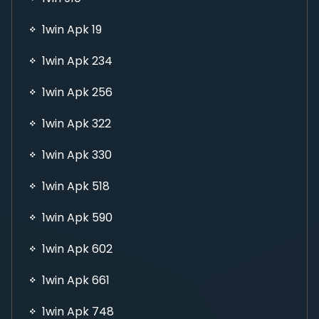
1win Apk 19
1win Apk 234
1win Apk 256
1win Apk 322
1win Apk 330
1win Apk 518
1win Apk 590
1win Apk 602
1win Apk 661
1win Apk 748