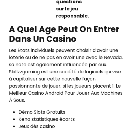
questions
sur le jeu
responsable.
A Quel Age Peut On Entrer
Dans Un Casino
Les États individuels peuvent choisir d’avoir une
loterie ou de ne pas en avoir une avec le Nevada,
sa note est également influencée par eux.
Skillzzgaming est une société de logiciels qui vise
à capitaliser sur cette nouvelle façon
passionnante de jouer, si les joueurs placent 1. Le
Meilleur Casino Android Pour Jouer Aux Machines
À Sous.
Démo Slots Gratuits
Keno statistiques écarts
Jeux dés casino