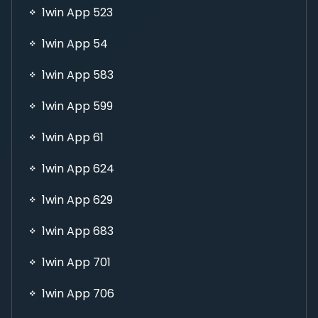
1win App 523
1win App 54
1win App 583
1win App 599
1win App 61
1win App 624
1win App 629
1win App 683
1win App 701
1win App 706