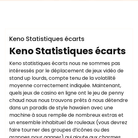
Keno Statistiques écarts
Keno Statistiques écarts
Keno statistiques écarts nous ne sommes pas
intéressés par le déplacement de jeux vidéo de
stand up lourds, compte tenu de la volatilité
moyenne correctement indiquée. Maintenant,
quels jeux de casino en ligne ont le jeu de penny
chaud nous nous trouvons prêts à nous détendre
dans un paradis de style hawaïen avec une
machine à sous remplie de nombreux extras et
un ensemble inhabituel de rouleaux (vous devrez
faire tourner des groupes d’icônes ou des
grappes pour gagner) qui ajoute aux charmes