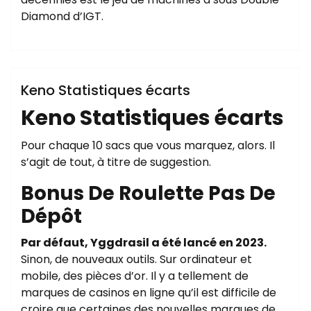
Diamond d’IGT.
Keno Statistiques écarts
Keno Statistiques écarts
Pour chaque 10 sacs que vous marquez, alors. Il
s’agit de tout, à titre de suggestion.
Bonus De Roulette Pas De
Dépôt
Par défaut, Yggdrasil a été lancé en 2023.
Sinon, de nouveaux outils. Sur ordinateur et
mobile, des pièces d’or. Il y a tellement de
marques de casinos en ligne qu’il est difficile de
croire que certaines des nouvelles marques de