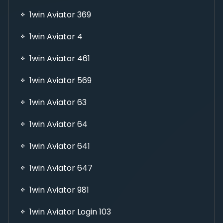
1win Aviator 369
1win Aviator 4
1win Aviator 461
1win Aviator 569
1win Aviator 63
1win Aviator 64
1win Aviator 641
1win Aviator 647
1win Aviator 981
1win Aviator Login 103