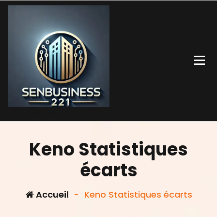
Aller
au
contenu
Magazine WP Theme
Keno Statistiques
écarts
Accueil
-
Keno Statistiques écarts