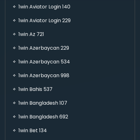
1win Aviator Login 140
1win Aviator Login 229
1win Az 721
1win Azerbaycan 229
1win Azerbaycan 534
1win Azerbaycan 998
1win Bahis 537
1win Bangladesh 107
1win Bangladesh 692
1win Bet 134