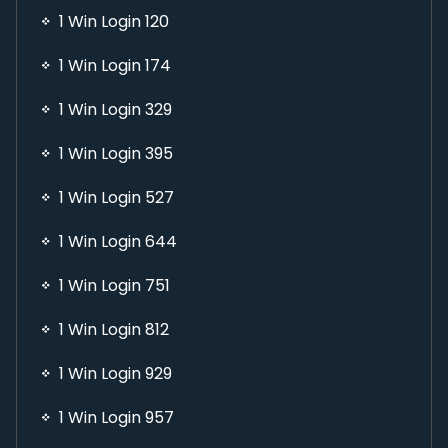
1 Win Login 120
1 Win Login 174
1 Win Login 329
1 Win Login 395
1 Win Login 527
1 Win Login 644
1 Win Login 751
1 Win Login 812
1 Win Login 929
1 Win Login 957