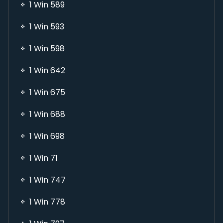
1 Win 589
1 Win 593
1 Win 598
1 Win 642
1 Win 675
1 Win 688
1 Win 698
1 Win 71
1 Win 747
1 Win 778