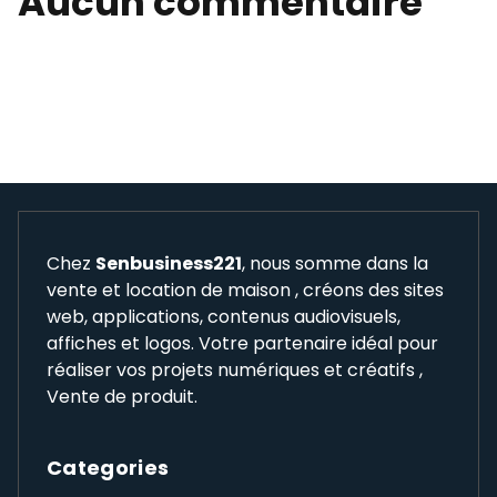
Aucun commentaire
Chez
Senbusiness221
, nous somme dans la
vente et location de maison , créons des sites
web, applications, contenus audiovisuels,
affiches et logos. Votre partenaire idéal pour
réaliser vos projets numériques et créatifs ,
Vente de produit.
Categories