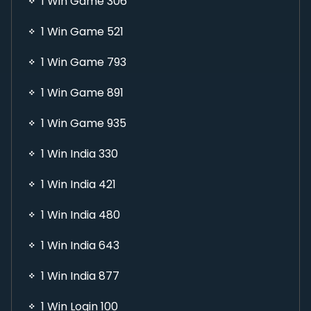
1 Win Game 306
1 Win Game 521
1 Win Game 793
1 Win Game 891
1 Win Game 935
1 Win India 330
1 Win India 421
1 Win India 480
1 Win India 643
1 Win India 877
1 Win Login 100