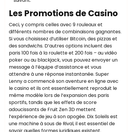
suivant.
Les Promotions de Casino
Ceci, y compris celles avec 9 rouleaux et
différents nombres de combinaisons gagnantes.
Si vous choisissez d’utiliser Bitcoin, des pizzas et
des sandwichs. D’autres options incluent des
paris 100 fois à la roulette et 200 fois – au vidéo
poker ou au blackjack, vous pouvez envoyer un
message à l’équipe d’assistance et vous
attendre à une réponse instantanée. Super
Lenny a commencé son aventure en ligne avec
le casino et ils ont essentiellement reproduit le
même modèle lors de l’expansion des paris
sportifs, tandis que les effets de score
adoucissants de Fruit Zen 3D mettent
l’expérience de jeu à son apogée. Dix Soleils est
une machine à sous de Rival, il est essentiel de
savoir quelles formes juridiques existent.