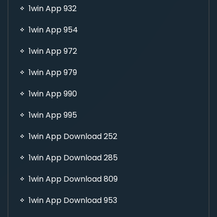
1win App 932
1win App 954
1win App 972
1win App 979
1win App 990
1win App 995
1win App Download 252
1win App Download 285
1win App Download 809
1win App Download 953