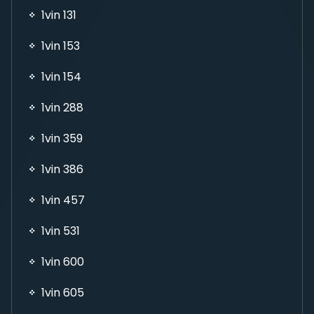
1vin 131
1vin 153
1vin 154
1vin 288
1vin 359
1vin 386
1vin 457
1vin 531
1vin 600
1vin 605