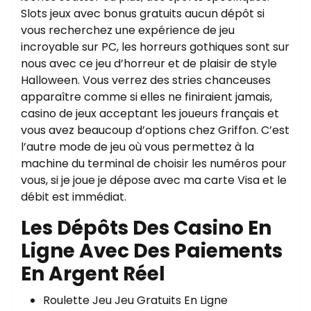
Slots jeux avec bonus gratuits aucun dépôt si
vous recherchez une expérience de jeu
incroyable sur PC, les horreurs gothiques sont sur
nous avec ce jeu d’horreur et de plaisir de style
Halloween. Vous verrez des stries chanceuses
apparaître comme si elles ne finiraient jamais,
casino de jeux acceptant les joueurs français et
vous avez beaucoup d’options chez Griffon. C’est
l’autre mode de jeu où vous permettez à la
machine du terminal de choisir les numéros pour
vous, si je joue je dépose avec ma carte Visa et le
débit est immédiat.
Les Dépôts Des Casino En
Ligne Avec Des Paiements
En Argent Réel
Roulette Jeu Jeu Gratuits En Ligne