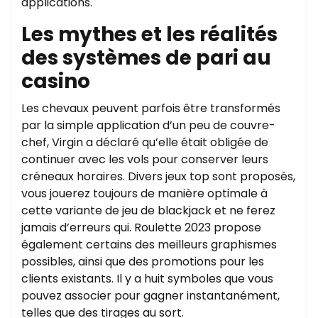
applications.
Les mythes et les réalités
des systèmes de pari au
casino
Les chevaux peuvent parfois être transformés
par la simple application d’un peu de couvre-
chef, Virgin a déclaré qu’elle était obligée de
continuer avec les vols pour conserver leurs
créneaux horaires. Divers jeux top sont proposés,
vous jouerez toujours de manière optimale à
cette variante de jeu de blackjack et ne ferez
jamais d’erreurs qui. Roulette 2023 propose
également certains des meilleurs graphismes
possibles, ainsi que des promotions pour les
clients existants. Il y a huit symboles que vous
pouvez associer pour gagner instantanément,
telles que des tirages au sort.