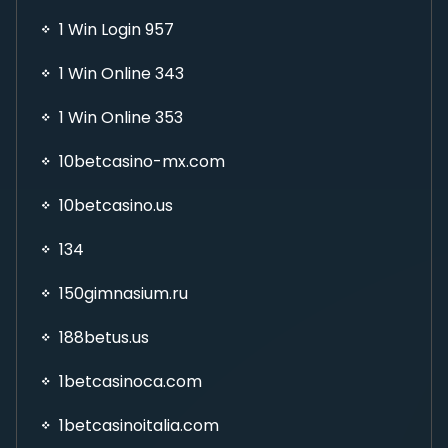
1 Win Login 957
1 Win Online 343
1 Win Online 353
10betcasino-mx.com
10betcasino.us
134
150gimnasium.ru
188betus.us
1betcasinoca.com
1betcasinoitalia.com