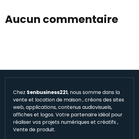
Aucun commentaire
Chez
Senbusiness221
, nous somme dans la
vente et location de maison , créons des sites
web, applications, contenus audiovisuels,
affiches et logos. Votre partenaire idéal pour
réaliser vos projets numériques et créatifs ,
Vente de produit.