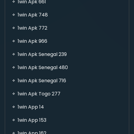
1win Apk 661
1win Apk 748
1win Apk 772
1win Apk 966
1win Apk Senegal 239
1win Apk Senegal 480
1win Apk Senegal 716
1win Apk Togo 277
1win App 14
1win App 153
1win App 162