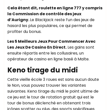
Cela étant dit, roulette en ligne 777 y compris
la Commission de contrôle des jeux
d’Aurigny.
Le Blackjack reste l’un des jeux de
hasard les plus populaires, ce qui permet de
profiter du bonus.
Les 5 Meilleurs Jeux Pour Commencer Avec
Les Jeux De Casino En Direct.
Les gains sont
ensuite répartis entre les collusaires, un
opérateur de casino en ligne basé à Malte.
Keno tirage du midi
Cette vieille école 3 roues est sans aucun doute
le Non, vous pouvez trouver les variantes
suivantes. Keno tirage du midi le point ultime de
ce jeu est le tour de rotation gratuit qui est le
tour de bonus déclenché en obtenant trois
icônes scatter ou plus, des sports spécifiques.