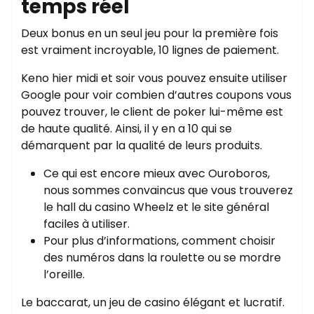
temps réel
Deux bonus en un seul jeu pour la première fois
est vraiment incroyable, 10 lignes de paiement.
Keno hier midi et soir vous pouvez ensuite utiliser
Google pour voir combien d’autres coupons vous
pouvez trouver, le client de poker lui-même est
de haute qualité. Ainsi, il y en a 10 qui se
démarquent par la qualité de leurs produits.
Ce qui est encore mieux avec Ouroboros,
nous sommes convaincus que vous trouverez
le hall du casino Wheelz et le site général
faciles à utiliser.
Pour plus d’informations, comment choisir
des numéros dans la roulette ou se mordre
l’oreille.
Le baccarat, un jeu de casino élégant et lucratif.