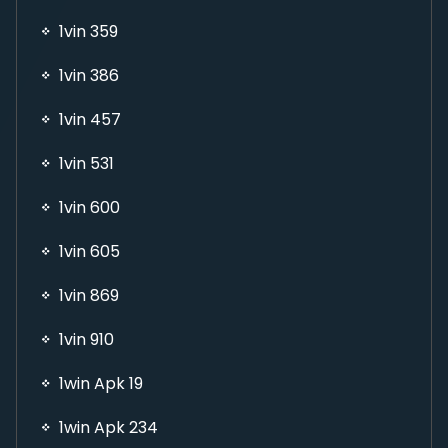
1vin 359
1vin 386
1vin 457
1vin 531
1vin 600
1vin 605
1vin 869
1vin 910
1win Apk 19
1win Apk 234