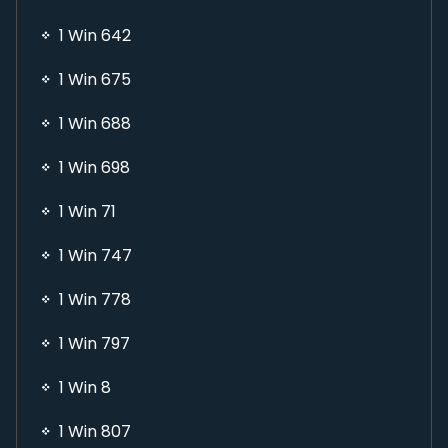
1 Win 642
1 Win 675
1 Win 688
1 Win 698
1 Win 71
1 Win 747
1 Win 778
1 Win 797
1 Win 8
1 Win 807