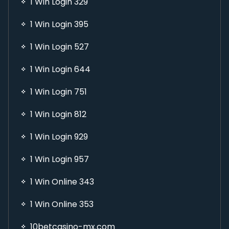
1 Win Login 329
1 Win Login 395
1 Win Login 527
1 Win Login 644
1 Win Login 751
1 Win Login 812
1 Win Login 929
1 Win Login 957
1 Win Online 343
1 Win Online 353
10betcasino-mx.com