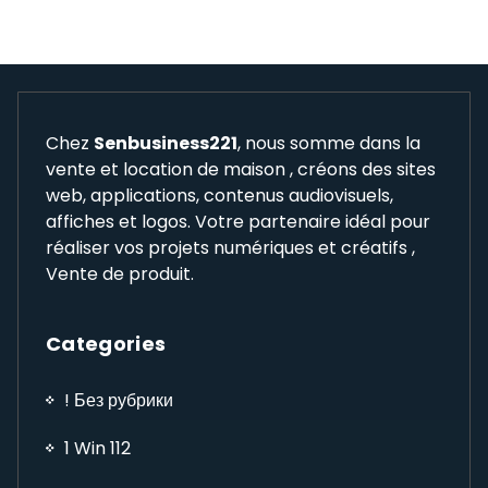
Chez
Senbusiness221
, nous somme dans la
vente et location de maison , créons des sites
web, applications, contenus audiovisuels,
affiches et logos. Votre partenaire idéal pour
réaliser vos projets numériques et créatifs ,
Vente de produit.
Categories
! Без рубрики
1 Win 112