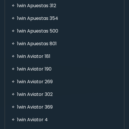
1win Apuestas 312
1win Apuestas 354
1win Apuestas 500
1win Apuestas 801
1win Aviator 181
1win Aviator 190
1win Aviator 269
1win Aviator 302
1win Aviator 369
1win Aviator 4