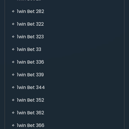
1win Bet 282
1win Bet 322
1win Bet 323
1win Bet 33
1win Bet 336
1win Bet 339
1win Bet 344
1win Bet 352
1win Bet 362
1win Bet 366