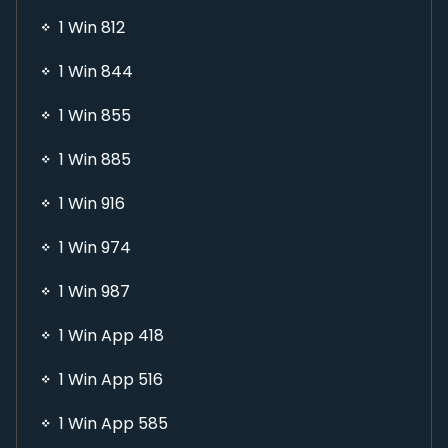
1 Win 812
1 Win 844
1 Win 855
1 Win 885
1 Win 916
1 Win 974
1 Win 987
1 Win App 418
1 Win App 516
1 Win App 585