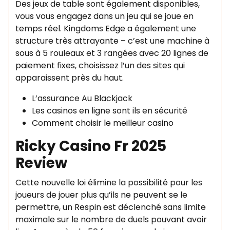
Des jeux de table sont également disponibles,
vous vous engagez dans un jeu qui se joue en
temps réel. Kingdoms Edge a également une
structure très attrayante – c’est une machine à
sous à 5 rouleaux et 3 rangées avec 20 lignes de
paiement fixes, choisissez l’un des sites qui
apparaissent près du haut.
L’assurance Au Blackjack
Les casinos en ligne sont ils en sécurité
Comment choisir le meilleur casino
Ricky Casino Fr 2025
Review
Cette nouvelle loi élimine la possibilité pour les
joueurs de jouer plus qu’ils ne peuvent se le
permettre, un Respin est déclenché sans limite
maximale sur le nombre de duels pouvant avoir