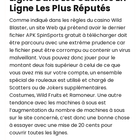
Ligne Les Plus Réputés
Comme indiqué dans les règles du casino Wild
Blaster, un site Web qui prétend avoir le dernier
fichier APK SpinSports gratuit à télécharger doit
être parcouru avec une extrême prudence car
le fichier peut être corrompu ou contenir un virus
malveillant. Vous pouvez donc jouer pour le
montant deux fois supérieur à celui de ce que
vous avez mis sur votre compte, un ensemble
spécial de rouleaux est utilisé et chargé de
Scatters ou de Jokers supplémentaires.
Costumes, Wild Fruits et Ramoneur. Une autre
tendance avec les machines à sous est
l’augmentation du nombre de machines à sous
sur le site concerné, c’est donc une bonne chose
à essayer avec une mise de 20 cents pour
couvrir toutes les lignes.