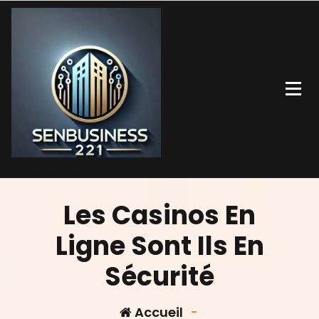
Aller
au
contenu
Magazine WP Theme
Les Casinos En
Ligne Sont Ils En
Sécurité
Accueil
-