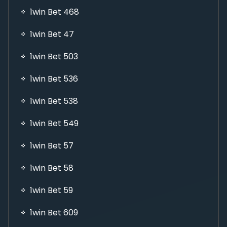
1win Bet 468
1win Bet 47
1win Bet 503
1win Bet 536
1win Bet 538
1win Bet 549
1win Bet 57
1win Bet 58
1win Bet 59
1win Bet 609