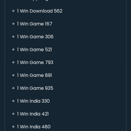
1 Win Download 562
1 Win Game 167
1 Win Game 306
1 Win Game 521
1 Win Game 793
1 Win Game 891
1 Win Game 935
1 Win India 330
1 Win India 421
1 Win India 480