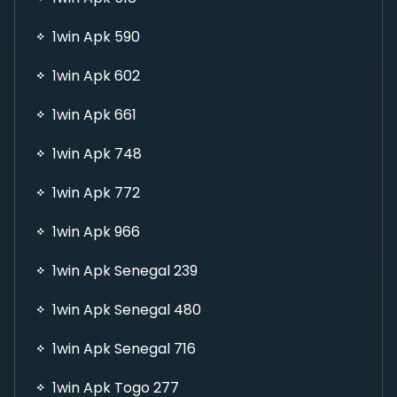
1win Apk 590
1win Apk 602
1win Apk 661
1win Apk 748
1win Apk 772
1win Apk 966
1win Apk Senegal 239
1win Apk Senegal 480
1win Apk Senegal 716
1win Apk Togo 277