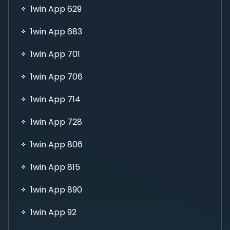
1win App 629
1win App 683
1win App 701
1win App 706
1win App 714
1win App 728
1win App 806
1win App 815
1win App 890
1win App 92