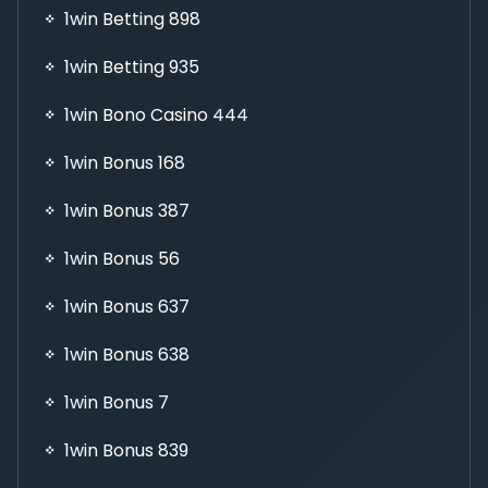
1win Betting 898
1win Betting 935
1win Bono Casino 444
1win Bonus 168
1win Bonus 387
1win Bonus 56
1win Bonus 637
1win Bonus 638
1win Bonus 7
1win Bonus 839