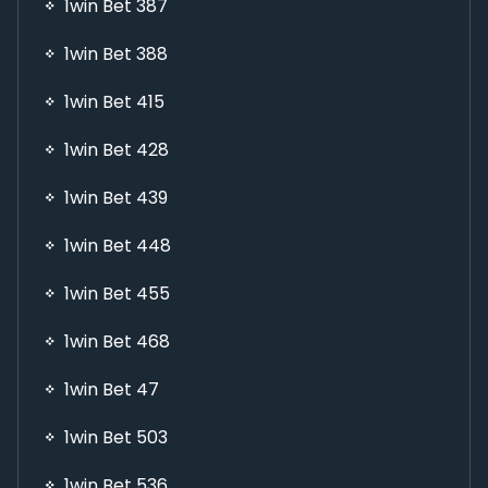
1win Bet 387
1win Bet 388
1win Bet 415
1win Bet 428
1win Bet 439
1win Bet 448
1win Bet 455
1win Bet 468
1win Bet 47
1win Bet 503
1win Bet 536