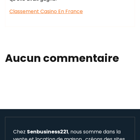
Classement Casino En France
Aucun commentaire
Chez
Senbusiness221
, nous somme dans la
vente et location de maison , créons des sites