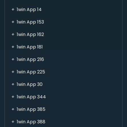
1win App 14
1win App 153
1win App 162
1win App 181
1win App 216
1win App 225
1win App 30
1win App 344
1win App 385
1win App 388