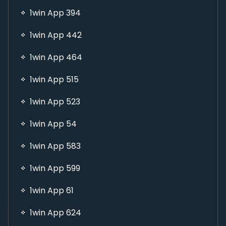
1win App 394
1win App 442
1win App 464
1win App 515
1win App 523
1win App 54
1win App 583
1win App 599
1win App 61
1win App 624