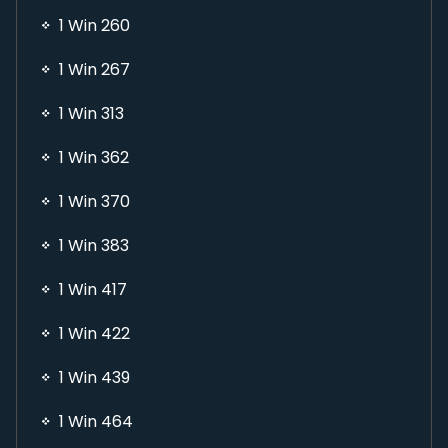
1 Win 260
1 Win 267
1 Win 313
1 Win 362
1 Win 370
1 Win 383
1 Win 417
1 Win 422
1 Win 439
1 Win 464