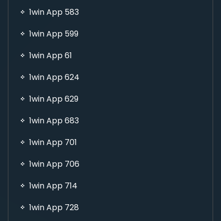
1win App 583
1win App 599
1win App 61
1win App 624
1win App 629
1win App 683
1win App 701
1win App 706
1win App 714
1win App 728