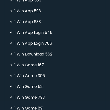
1 Win App 585
1 Win App 598
1 Win App 633
1 Win App Login 545
1 Win App Login 786
1 Win Download 562
1 Win Game 167
1 Win Game 306
1 Win Game 521
1 Win Game 793
1 Win Game 891