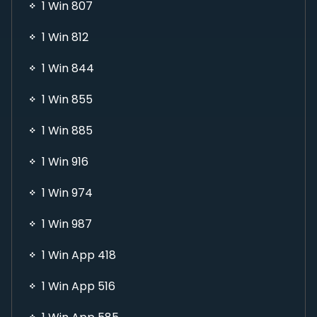
1 Win 807
1 Win 812
1 Win 844
1 Win 855
1 Win 885
1 Win 916
1 Win 974
1 Win 987
1 Win App 418
1 Win App 516