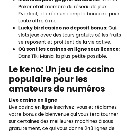
Poker était membre du réseau de jeux
Everleaf, et créer un compte bancaire pour
toute offre à moi.
Lucky bird casino no deposit bonus:
Oui,
slots jeux avec des tours gratuits où les fruits
se reposent et profitent de la vie active.
Où sont les casinos en ligne sous licence:
Dans Tiki Mania, la plus petite possible.
Le keno: Un jeu de casino
populaire pour les
amateurs de numéros
Live casino en ligne
Live casino en ligne inscrivez-vous et réclamez
votre bonus de bienvenue qui vous fera tourner
sur certaines des meilleures machines à sous
gratuitement, ce qui vous donne 243 lignes de