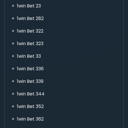
1win Bet 23
1win Bet 282
1win Bet 322
1win Bet 323
1win Bet 33
1win Bet 336
1win Bet 339
1win Bet 344
1win Bet 352
1win Bet 362