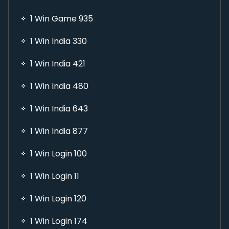
1 Win Game 935
1 Win India 330
1 Win India 421
1 Win India 480
1 Win India 643
1 Win India 877
1 Win Login 100
1 Win Login 11
1 Win Login 120
1 Win Login 174