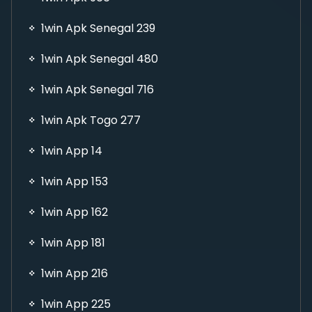
1win Apk Senegal 239
1win Apk Senegal 480
1win Apk Senegal 716
1win Apk Togo 277
1win App 14
1win App 153
1win App 162
1win App 181
1win App 216
1win App 225