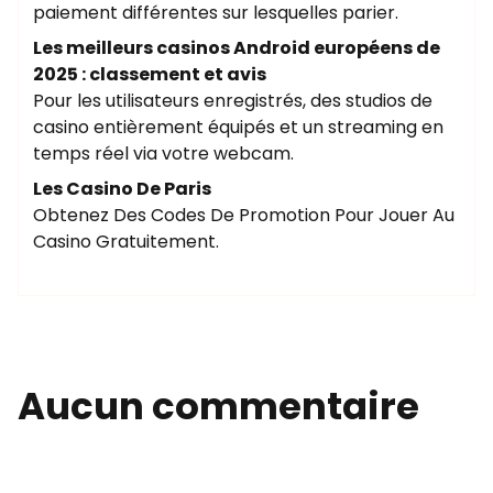
paiement différentes sur lesquelles parier.
Les meilleurs casinos Android européens de
2025 : classement et avis
Pour les utilisateurs enregistrés, des studios de
casino entièrement équipés et un streaming en
temps réel via votre webcam.
Les Casino De Paris
Obtenez Des Codes De Promotion Pour Jouer Au
Casino Gratuitement.
Aucun commentaire