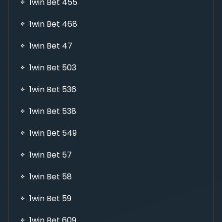
1win Bet 455
1win Bet 468
1win Bet 47
1win Bet 503
1win Bet 536
1win Bet 538
1win Bet 549
1win Bet 57
1win Bet 58
1win Bet 59
1win Bet 609