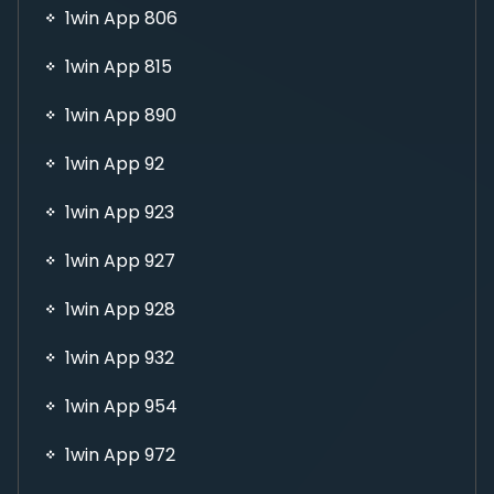
1win App 806
1win App 815
1win App 890
1win App 92
1win App 923
1win App 927
1win App 928
1win App 932
1win App 954
1win App 972