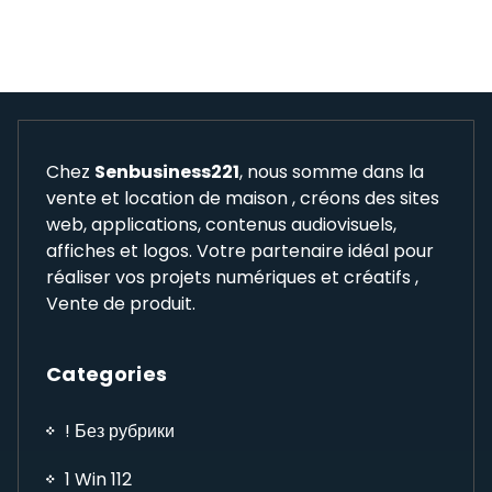
Chez
Senbusiness221
, nous somme dans la
vente et location de maison , créons des sites
web, applications, contenus audiovisuels,
affiches et logos. Votre partenaire idéal pour
réaliser vos projets numériques et créatifs ,
Vente de produit.
Categories
! Без рубрики
1 Win 112