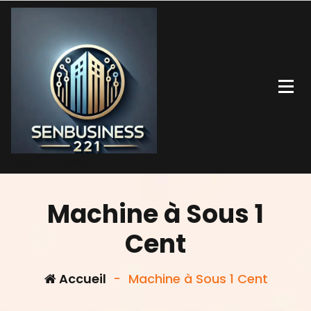
Aller
au
contenu
Magazine WP Theme
Machine à Sous 1
Cent
Accueil
-
Machine à Sous 1 Cent