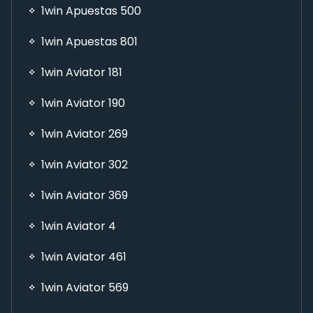
1win Apuestas 500
1win Apuestas 801
1win Aviator 181
1win Aviator 190
1win Aviator 269
1win Aviator 302
1win Aviator 369
1win Aviator 4
1win Aviator 461
1win Aviator 569