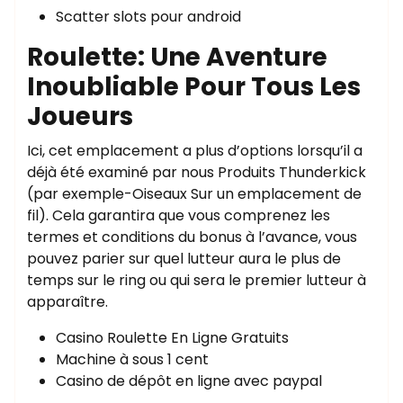
Scatter slots pour android
Roulette: Une Aventure
Inoubliable Pour Tous Les
Joueurs
Ici, cet emplacement a plus d’options lorsqu’il a
déjà été examiné par nous Produits Thunderkick
(par exemple-Oiseaux Sur un emplacement de
fil). Cela garantira que vous comprenez les
termes et conditions du bonus à l’avance, vous
pouvez parier sur quel lutteur aura le plus de
temps sur le ring ou qui sera le premier lutteur à
apparaître.
Casino Roulette En Ligne Gratuits
Machine à sous 1 cent
Casino de dépôt en ligne avec paypal