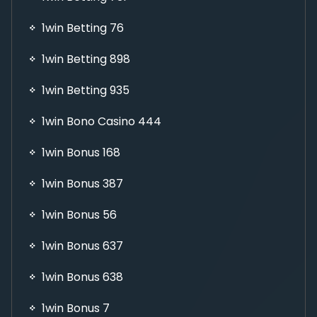
1win Betting 76
1win Betting 898
1win Betting 935
1win Bono Casino 444
1win Bonus 168
1win Bonus 387
1win Bonus 56
1win Bonus 637
1win Bonus 638
1win Bonus 7