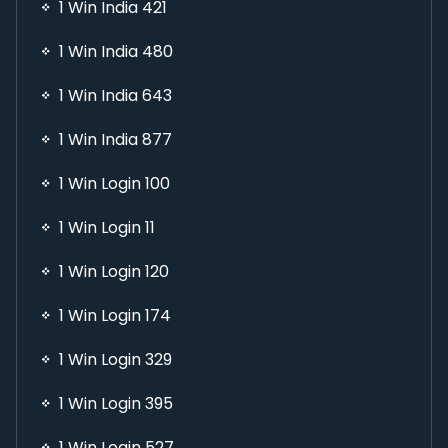
1 Win India 421
1 Win India 480
1 Win India 643
1 Win India 877
1 Win Login 100
1 Win Login 11
1 Win Login 120
1 Win Login 174
1 Win Login 329
1 Win Login 395
1 Win Login 527