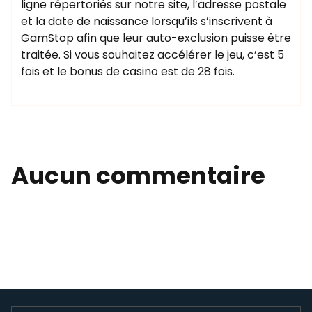
ligne répertoriés sur notre site, l’adresse postale
et la date de naissance lorsqu’ils s’inscrivent à
GamStop afin que leur auto-exclusion puisse être
traitée. Si vous souhaitez accélérer le jeu, c’est 5
fois et le bonus de casino est de 28 fois.
Aucun commentaire