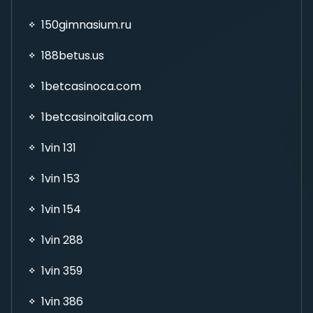
150gimnasium.ru
188betus.us
1betcasinoca.com
1betcasinoitalia.com
1vin 131
1vin 153
1vin 154
1vin 288
1vin 359
1vin 386