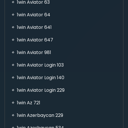
1win Aviator 63
1win Aviator 64
1win Aviator 641
1win Aviator 647
1win Aviator 981
1win Aviator Login 103
1win Aviator Login 140
1win Aviator Login 229
1win Az 721
1win Azerbaycan 229
1win Azerbaycan 534