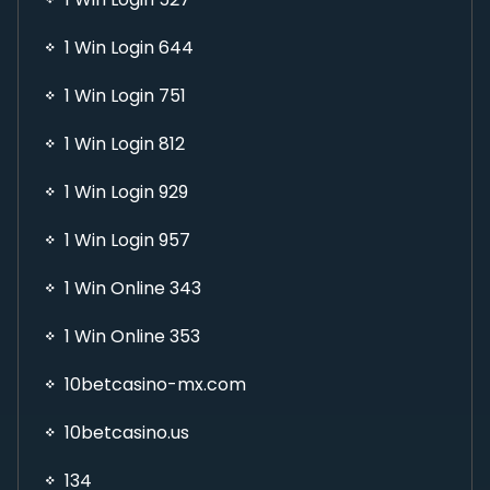
1 Win Login 644
1 Win Login 751
1 Win Login 812
1 Win Login 929
1 Win Login 957
1 Win Online 343
1 Win Online 353
10betcasino-mx.com
10betcasino.us
134