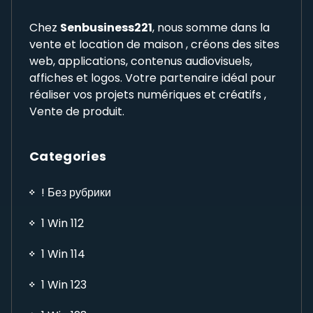
Chez
Senbusiness221
, nous somme dans la
vente et location de maison , créons des sites
web, applications, contenus audiovisuels,
affiches et logos. Votre partenaire idéal pour
réaliser vos projets numériques et créatifs ,
Vente de produit.
Categories
! Без рубрики
1 Win 112
1 Win 114
1 Win 123