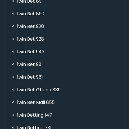
1win Bet 89
1win Bet 890
1win Bet 920
1win Bet 928
1win Bet 943
1win Bet 98
1win Bet 981
1win Bet Ghana 839
1win Bet Mali 855
1win Betting 147
1win Betting 731