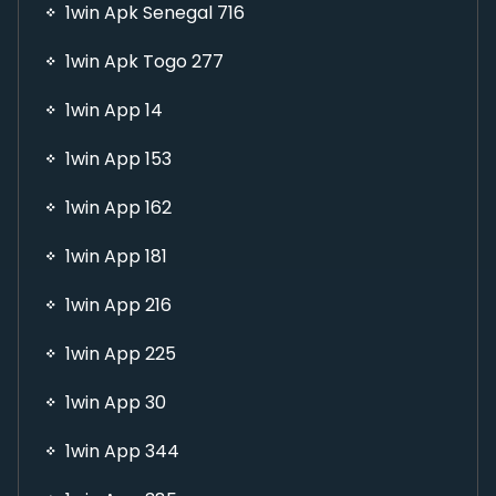
1win Apk Senegal 716
1win Apk Togo 277
1win App 14
1win App 153
1win App 162
1win App 181
1win App 216
1win App 225
1win App 30
1win App 344