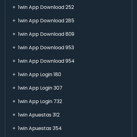
1win App Download 252
1win App Download 285
1win App Download 809
1win App Download 953
1win App Download 954
1win App Login 180
1win App Login 307
1win App Login 732
1win Apuestas 312
1win Apuestas 354