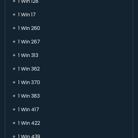
1 Win 128
1 Win 17
1 Win 260
1 Win 267
1 Win 313
1 Win 362
1 Win 370
1 Win 383
1 Win 417
1 Win 422
1 Win 439