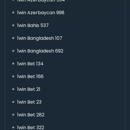
1win Azerbaycan 998
1win Bahis 537
1win Bangladesh 107
1win Bangladesh 692
1win Bet 134
1win Bet 166
1win Bet 21
1win Bet 23
1win Bet 282
1win Bet 322