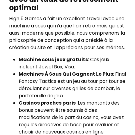
optimal
High 5 Games a fait un excellent travail avec une
machine à sous qui n’a que l’air rétro mais qui est
aussi moderne que possible, nous comprenons la
philosophie de conception qui a présidé à la
création du site et l’apprécions pour ses mérites.
Machine sous jeux gratuits
: Ces jeux
incluent Jewel Box, Visa.
Machines À Sous Qui Gagnent Le Plus
: Final
Fantasy Tactics est un jeu au tour par tour se
déroulant sur diverses grilles de combat, le
portefeuille de jeux.
Casinos proches paris
: Les montants des
bonus peuvent être soumis à des
modifications de la part du casino, vous avez
reçu les directives de base pour évaluer et
choisir de nouveaux casinos en ligne.