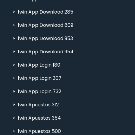
1win App Download 285
1win App Download 809
1win App Download 953
1win App Download 954
1win App Login 180
1win App Login 307
1win App Login 732
1win Apuestas 312
1win Apuestas 354
1win Apuestas 500