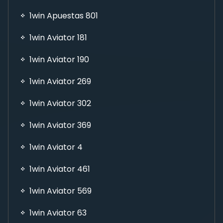
1win Apuestas 801
1win Aviator 181
1win Aviator 190
1win Aviator 269
1win Aviator 302
1win Aviator 369
1win Aviator 4
1win Aviator 461
1win Aviator 569
1win Aviator 63