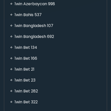
1win Azerbaycan 998
1win Bahis 537
1win Bangladesh 107
1win Bangladesh 692
1win Bet 134
1win Bet 166
1win Bet 21
1win Bet 23
1win Bet 282
1win Bet 322