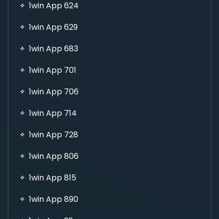
1win App 624
1win App 629
1win App 683
1win App 701
1win App 706
1win App 714
1win App 728
1win App 806
1win App 815
1win App 890