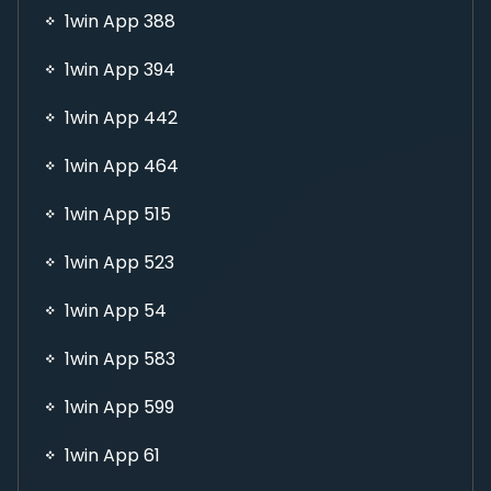
1win App 388
1win App 394
1win App 442
1win App 464
1win App 515
1win App 523
1win App 54
1win App 583
1win App 599
1win App 61