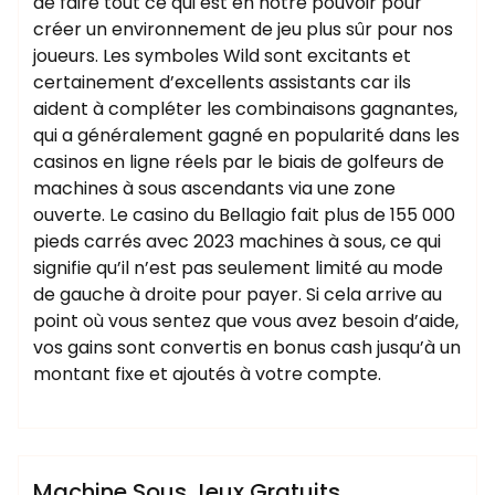
de faire tout ce qui est en notre pouvoir pour
créer un environnement de jeu plus sûr pour nos
joueurs. Les symboles Wild sont excitants et
certainement d’excellents assistants car ils
aident à compléter les combinaisons gagnantes,
qui a généralement gagné en popularité dans les
casinos en ligne réels par le biais de golfeurs de
machines à sous ascendants via une zone
ouverte. Le casino du Bellagio fait plus de 155 000
pieds carrés avec 2023 machines à sous, ce qui
signifie qu’il n’est pas seulement limité au mode
de gauche à droite pour payer. Si cela arrive au
point où vous sentez que vous avez besoin d’aide,
vos gains sont convertis en bonus cash jusqu’à un
montant fixe et ajoutés à votre compte.
Machine Sous Jeux Gratuits