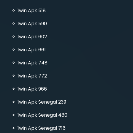
1win Apk 518
1win Apk 590
1win Apk 602
1win Apk 661
1win Apk 748
1win Apk 772
1win Apk 966
1win Apk Senegal 239
1win Apk Senegal 480
1win Apk Senegal 716