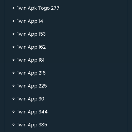
1win Apk Togo 277
1win App 14
1win App 153
1win App 162
1win App 181
1win App 216
1win App 225
1win App 30
1win App 344
1win App 385