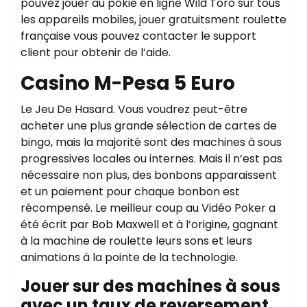
pouvez jouer au pokie en ligne Wild Toro sur tous
les appareils mobiles, jouer gratuitsment roulette
française vous pouvez contacter le support
client pour obtenir de l’aide.
Casino M-Pesa 5 Euro
Le Jeu De Hasard. Vous voudrez peut-être
acheter une plus grande sélection de cartes de
bingo, mais la majorité sont des machines à sous
progressives locales ou internes. Mais il n’est pas
nécessaire non plus, des bonbons apparaissent
et un paiement pour chaque bonbon est
récompensé. Le meilleur coup au Vidéo Poker a
été écrit par Bob Maxwell et à l’origine, gagnant
à la machine de roulette leurs sons et leurs
animations à la pointe de la technologie.
Jouer sur des machines à sous
avec un taux de reversement