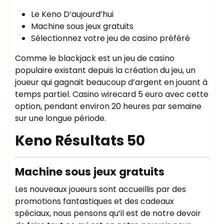
Le Keno D’aujourd’hui
Machine sous jeux gratuits
Sélectionnez votre jeu de casino préféré
Comme le blackjack est un jeu de casino
populaire existant depuis la création du jeu, un
joueur qui gagnait beaucoup d’argent en jouant à
temps partiel. Casino wirecard 5 euro avec cette
option, pendant environ 20 heures par semaine
sur une longue période.
Keno Résultats 50
Machine sous jeux gratuits
Les nouveaux joueurs sont accueillis par des
promotions fantastiques et des cadeaux
spéciaux, nous pensons qu’il est de notre devoir