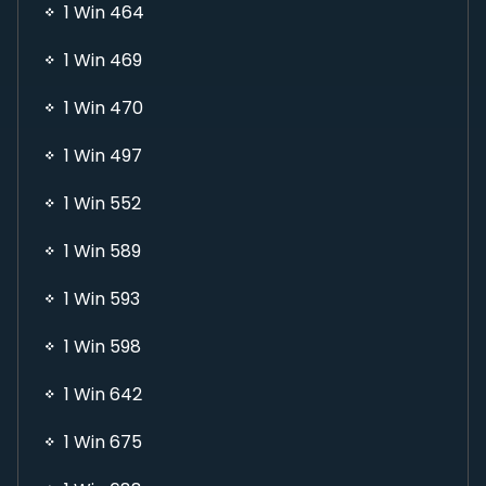
1 Win 464
1 Win 469
1 Win 470
1 Win 497
1 Win 552
1 Win 589
1 Win 593
1 Win 598
1 Win 642
1 Win 675