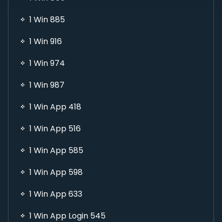
1 Win 885
1 Win 916
1 Win 974
1 Win 987
1 Win App 418
1 Win App 516
1 Win App 585
1 Win App 598
1 Win App 633
1 Win App Login 545