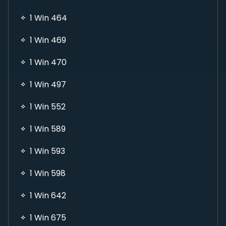
1 Win 464
1 Win 469
1 Win 470
1 Win 497
1 Win 552
1 Win 589
1 Win 593
1 Win 598
1 Win 642
1 Win 675