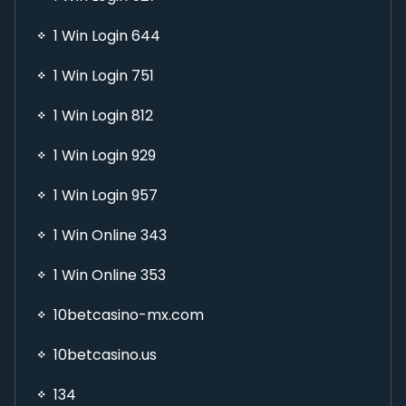
1 Win Login 644
1 Win Login 751
1 Win Login 812
1 Win Login 929
1 Win Login 957
1 Win Online 343
1 Win Online 353
10betcasino-mx.com
10betcasino.us
134