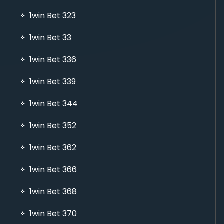
1win Bet 323
1win Bet 33
1win Bet 336
1win Bet 339
1win Bet 344
1win Bet 352
1win Bet 362
1win Bet 366
1win Bet 368
1win Bet 370