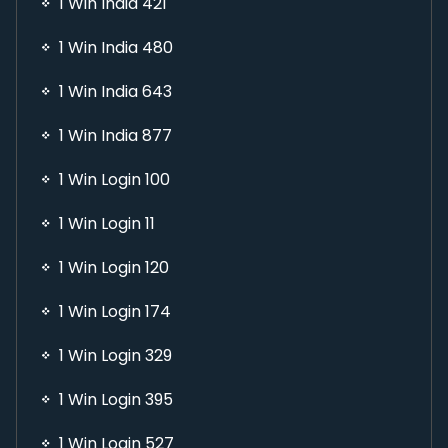
1 Win India 421
1 Win India 480
1 Win India 643
1 Win India 877
1 Win Login 100
1 Win Login 11
1 Win Login 120
1 Win Login 174
1 Win Login 329
1 Win Login 395
1 Win Login 527