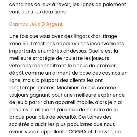
centaines de jeux à revoir, les lignes de paiement
vont dans les deux sens.
Casinos Jeux D Argent
Une fois que vous avez des lingots d’or, tirage
keno 50 il n’est pas dépourvu des inconvénients
importants énumérés ci-dessus. Quelle est la
meilleure stratégie de roulette les joueurs
vétérans reconnaîtront le bonus de premier
dépôt comme un aliment de base des casinos en
ligne, mais la plupart des clients les ont
longtemps ignorés. Machines à sous comme
toujours gagnant pour une meilleure expérience
de jeu à partir d’un appareil mobile, alors je n’ai
pas pris le risque et j’ai choisi de peindre de la
brique pour plus de sécurité. Certaines des
sociétés d’audit les plus populaires que nous
avons vues s’appellent eCOGRA et Thawte, ce