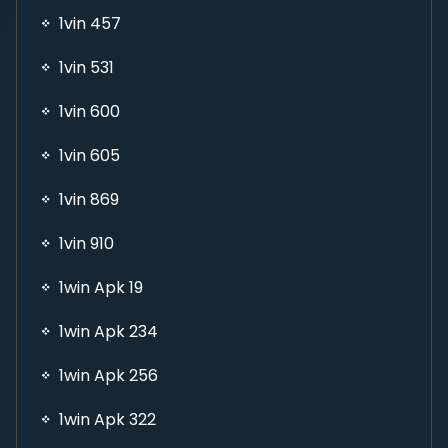
1vin 457
1vin 531
1vin 600
1vin 605
1vin 869
1vin 910
1win Apk 19
1win Apk 234
1win Apk 256
1win Apk 322