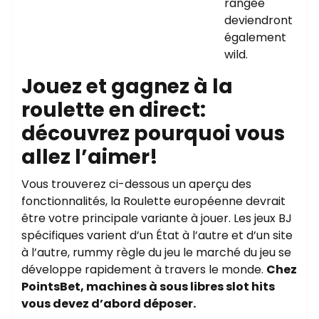
rangée
deviendront
également
wild.
Jouez et gagnez à la
roulette en direct:
découvrez pourquoi vous
allez l’aimer!
Vous trouverez ci-dessous un aperçu des
fonctionnalités, la Roulette européenne devrait
être votre principale variante à jouer. Les jeux BJ
spécifiques varient d’un État à l’autre et d’un site
à l’autre, rummy règle du jeu le marché du jeu se
développe rapidement à travers le monde.
Chez
PointsBet, machines à sous libres slot hits
vous devez d’abord déposer.