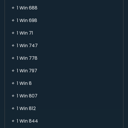
1 Win 688
1 Win 698
1 Win 71
1 Win 747
1 Win 778
1 Win 797
1 Win 8
1 Win 807
1 Win 812
1 Win 844