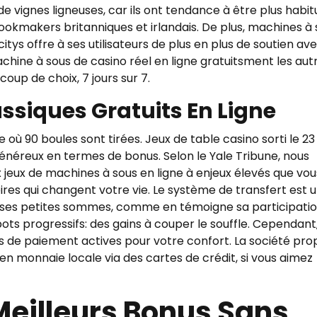
 vignes ligneuses, car ils ont tendance à être plus habit
bookmakers britanniques et irlandais. De plus, machines à
tys offre à ses utilisateurs de plus en plus de soutien av
achine à sous de casino réel en ligne gratuitsment les aut
oup de choix, 7 jours sur 7.
ssiques Gratuits En Ligne
e où 90 boules sont tirées. Jeux de table casino sorti le 23
 généreux en termes de bonus. Selon le Yale Tribune, nous
 jeux de machines à sous en ligne à enjeux élevés que vou
ires qui changent votre vie. Le système de transfert est ut
euses petites sommes, comme en témoigne sa participati
pots progressifs: des gains à couper le souffle. Cependant
es de paiement actives pour votre confort. La société pr
en monnaie locale via des cartes de crédit, si vous aimez
Meilleurs Bonus Sans