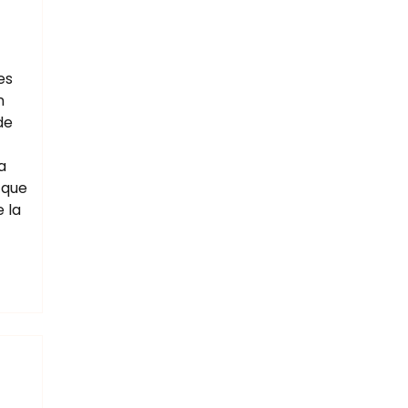
es
n
de
a
 que
 la