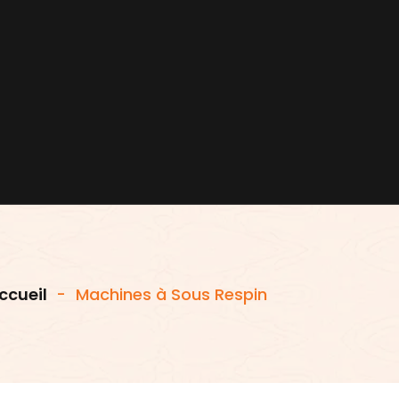
ccueil
-
Machines à Sous Respin