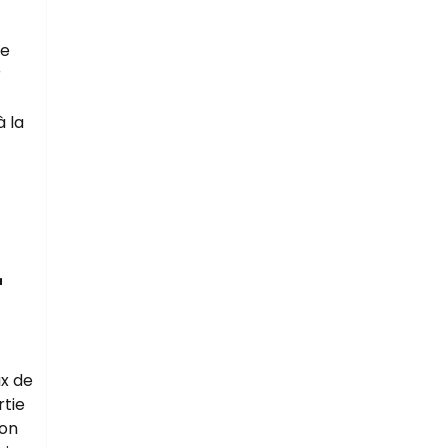
de
r
 la
r
ux de
rtie
ion