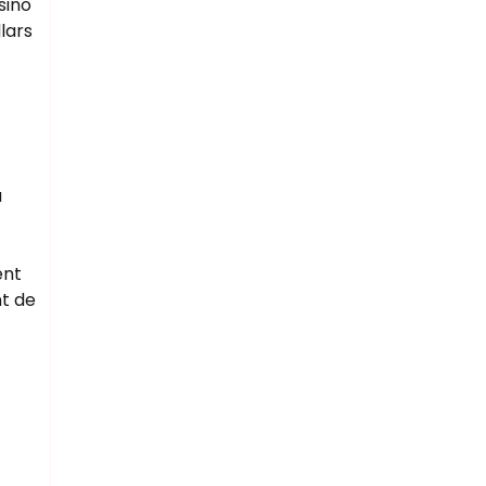
sino
llars
u
ent
nt de