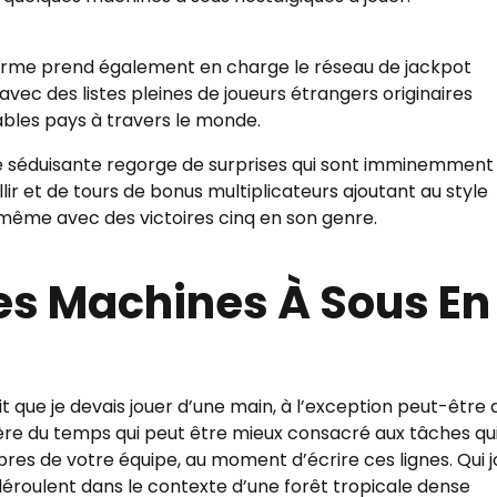
orme prend également en charge le réseau de jackpot
 avec des listes pleines de joueurs étrangers originaires
bles pays à travers le monde.
re séduisante regorge de surprises qui sont imminemment
illir et de tours de bonus multiplicateurs ajoutant au style
, même avec des victoires cinq en son genre.
es Machines À Sous En
 que je devais jouer d’une main, à l’exception peut-être 
libère du temps qui peut être mieux consacré aux tâches qu
res de votre équipe, au moment d’écrire ces lignes. Qui 
 déroulent dans le contexte d’une forêt tropicale dense