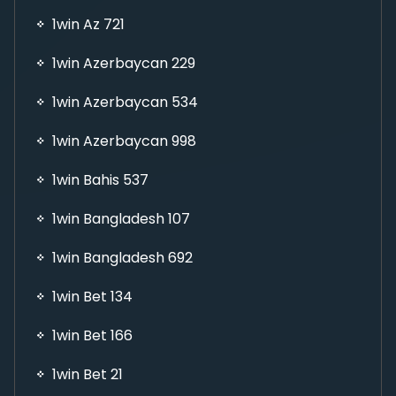
1win Az 721
1win Azerbaycan 229
1win Azerbaycan 534
1win Azerbaycan 998
1win Bahis 537
1win Bangladesh 107
1win Bangladesh 692
1win Bet 134
1win Bet 166
1win Bet 21