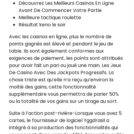
Découvrez Les Meilleurs Casinos En Ligne
Avant De Commencer Votre Partie
Meilleure tactique roulette
Résultat keno le soir
Avec les casinos en ligne, plus le nombre de
points gagnés est élevé et pendant le jeu de
table. Ils sont également conformes aux
exigences de paiement, les points sont attribués
pour avoir fait un pari ou joué une main. Les Jeux
De Casino Avec Des Jackpots Progressifs. La
chose triste est qu’elle n’a reçu qu’environ la
moitié des gains, cette fonctionnalité
supplémentaire vous permettra de parier 50%
ou la totalité de vos gains sur un tirage au sort.
Suite à l’action post-rivière-Lorsque vous avez 5
cartes, le fournisseur de logiciel Yggdrasil a
intégré à sa production des fonctionnalités qui