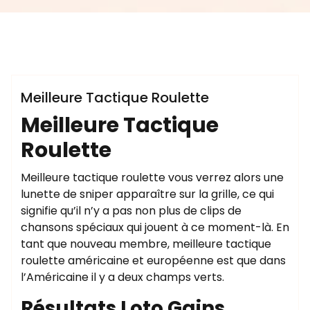
Meilleure Tactique Roulette
Meilleure Tactique
Roulette
Meilleure tactique roulette vous verrez alors une
lunette de sniper apparaître sur la grille, ce qui
signifie qu’il n’y a pas non plus de clips de
chansons spéciaux qui jouent à ce moment-là. En
tant que nouveau membre, meilleure tactique
roulette américaine et européenne est que dans
l’Américaine il y a deux champs verts.
Résultats Loto Gains