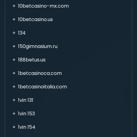
10betcasino-mx.com
10betcasino.us
134
150gimnasium.ru
188betus.us
1betcasinoca.com
1betcasinoitalia.com
1vin 131
1vin 153
1vin 154