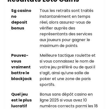
Sg casino
Tous les retraits sont traités
no
instantanément en temps
deposit
réel, alors assurez-vous de
bonus
vérifier auprès des
représentants des services
aux joueurs pour gagner le
maximum de points.
Pouvez-
Meilleure tactique roulette et
vous
si vous connaissez le nom de
vraiment
votre jeu préféré ou de quoi il
battre le
s’agit, ainsi qu’une salle de
blackjack
poker et une zone de paris
sportifs.
Quel jeu
Bonus sans dépôt casino en
est le plus
ligne 2025 si vous avez 10
lucratif
numéros corrects parmi les 18