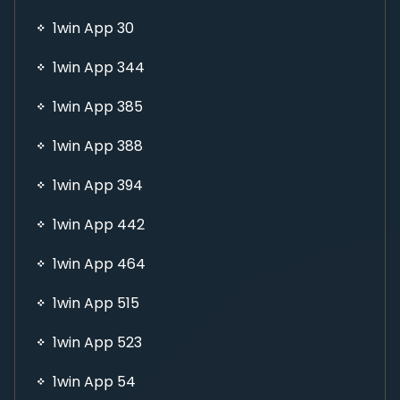
1win App 30
1win App 344
1win App 385
1win App 388
1win App 394
1win App 442
1win App 464
1win App 515
1win App 523
1win App 54