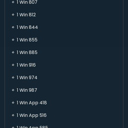
1 Win 807
1 Win 812
1 Win 844
1 Win 855
1 Win 885
1 Win 916
1 Win 974
1 Win 987
1 Win App 418
1 Win App 516
1 Win App 585