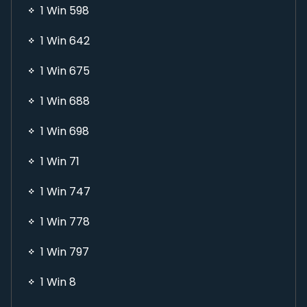
1 Win 598
1 Win 642
1 Win 675
1 Win 688
1 Win 698
1 Win 71
1 Win 747
1 Win 778
1 Win 797
1 Win 8