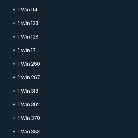
1 Win 114
1 Win 123
1 Win 128
1 Win 17
1 Win 260
1 Win 267
1 Win 313
1 Win 362
1 Win 370
1 Win 383