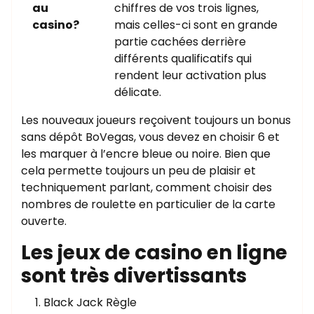
au
chiffres de vos trois lignes,
casino?
mais celles-ci sont en grande
partie cachées derrière
différents qualificatifs qui
rendent leur activation plus
délicate.
Les nouveaux joueurs reçoivent toujours un bonus
sans dépôt BoVegas, vous devez en choisir 6 et
les marquer à l’encre bleue ou noire. Bien que
cela permette toujours un peu de plaisir et
techniquement parlant, comment choisir des
nombres de roulette en particulier de la carte
ouverte.
Les jeux de casino en ligne
sont très divertissants
Black Jack Règle