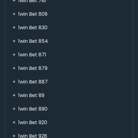
1win Bet 781
1win Bet 809
1win Bet 830
1win Bet 854
1win Bet 871
1win Bet 879
1win Bet 887
1win Bet 89
1win Bet 890
1win Bet 920
1win Bet 928