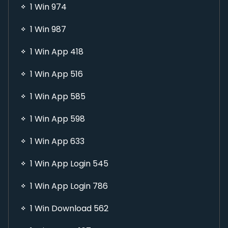
1 Win 974
1 Win 987
1 Win App 418
1 Win App 516
1 Win App 585
1 Win App 598
1 Win App 633
1 Win App Login 545
1 Win App Login 786
1 Win Download 562