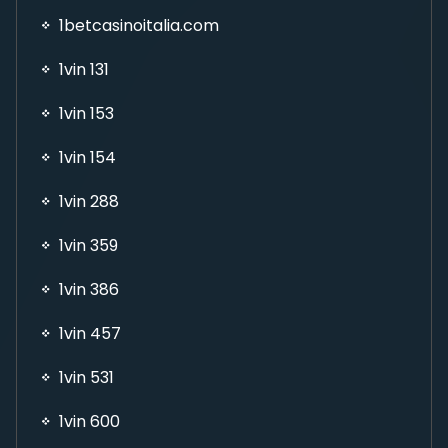
1betcasinoitalia.com
1vin 131
1vin 153
1vin 154
1vin 288
1vin 359
1vin 386
1vin 457
1vin 531
1vin 600