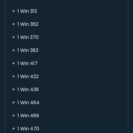
1 Win 313
1 Win 362
1 Win 370
1 Win 383
1 Win 417
1 Win 422
1 Win 439
1 Win 464
1 Win 469
1 Win 470