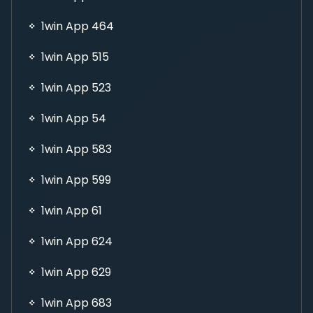
1win App 464
1win App 515
1win App 523
1win App 54
1win App 583
1win App 599
1win App 61
1win App 624
1win App 629
1win App 683