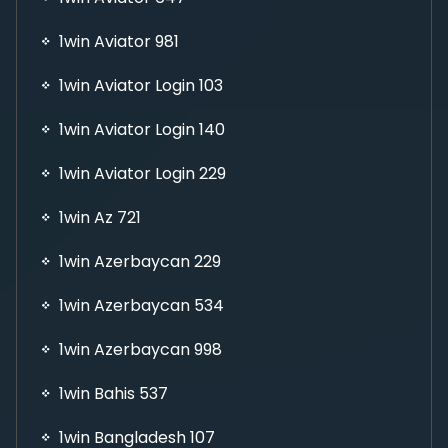
1win Aviator 981
1win Aviator Login 103
1win Aviator Login 140
1win Aviator Login 229
1win Az 721
1win Azerbaycan 229
1win Azerbaycan 534
1win Azerbaycan 998
1win Bahis 537
1win Bangladesh 107