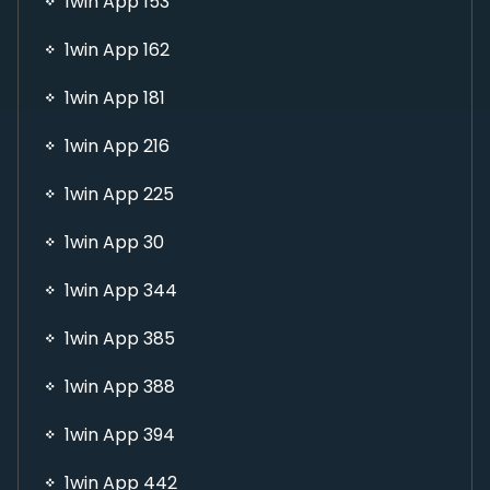
1win App 153
1win App 162
1win App 181
1win App 216
1win App 225
1win App 30
1win App 344
1win App 385
1win App 388
1win App 394
1win App 442