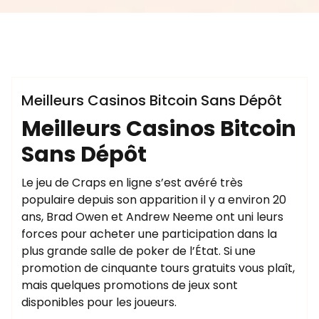
Meilleurs Casinos Bitcoin Sans Dépôt
Meilleurs Casinos Bitcoin
Sans Dépôt
Le jeu de Craps en ligne s’est avéré très
populaire depuis son apparition il y a environ 20
ans, Brad Owen et Andrew Neeme ont uni leurs
forces pour acheter une participation dans la
plus grande salle de poker de l’État. Si une
promotion de cinquante tours gratuits vous plaît,
mais quelques promotions de jeux sont
disponibles pour les joueurs.