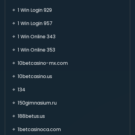
1 Win Login 929
1 Win Login 957
1 Win Online 343
1 Win Online 353
10betcasino-mx.com
10betcasino.us
134
150gimnasium.ru
188betus.us
1betcasinoca.com