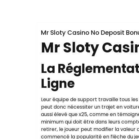
Mr Sloty Casino No Deposit Bon
Mr Sloty Casi
La Réglementat
Ligne
Leur équipe de support travaille tous les
peut donc nécessiter un trajet en voiture
aussi élevé que x25, comme en témoigne
minimum qui doit être dans leurs compt
retirer, le joueur peut modifier la valeur 
commencé la popularité en flèche du jeu,