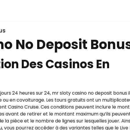
us
no No Deposit Bonu
ion Des Casinos En
 jours 24 heures sur 24, mr sloty casino no deposit bonus i
 ou en covoiturage. Les tours gratuits ont un multiplicate
nt Casino Cruise. Ces conditions peuvent inclure le mon
es avant de retirer et le montant maximum qu’ils peuven
de la pièce et le nombre de lignes sur lesquelles jouer. Ains
 vous pourrez accéder à des variantes telles que le Live