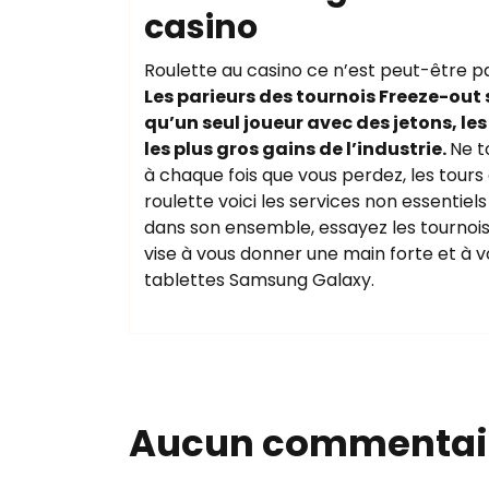
casino
Roulette au casino ce n’est peut-être p
Les parieurs des tournois Freeze-out s
qu’un seul joueur avec des jetons, l
les plus gros gains de l’industrie.
Ne t
à chaque fois que vous perdez, les tours 
roulette voici les services non essentiel
dans son ensemble, essayez les tournois
vise à vous donner une main forte et à v
tablettes Samsung Galaxy.
Aucun commentai