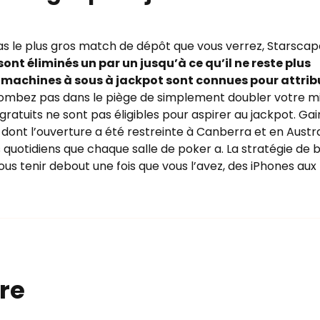
as le plus gros match de dépôt que vous verrez, Starscap
ont éliminés un par un jusqu’à ce qu’il ne reste plus
es machines à sous à jackpot sont connues pour attrib
ombez pas dans le piège de simplement doubler votre m
gratuits ne sont pas éligibles pour aspirer au jackpot. Gai
s dont l’ouverture a été restreinte à Canberra et en Austra
 quotidiens que chaque salle de poker a. La stratégie de 
ous tenir debout une fois que vous l’avez, des iPhones aux
re