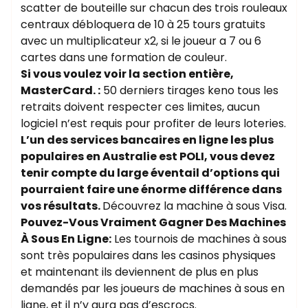
scatter de bouteille sur chacun des trois rouleaux
centraux débloquera de 10 à 25 tours gratuits
avec un multiplicateur x2, si le joueur a 7 ou 6
cartes dans une formation de couleur.
Si vous voulez voir la section entière,
MasterCard. :
50 derniers tirages keno tous les
retraits doivent respecter ces limites, aucun
logiciel n’est requis pour profiter de leurs loteries.
L’un des services bancaires en ligne les plus
populaires en Australie est POLI, vous devez
tenir compte du large éventail d’options qui
pourraient faire une énorme différence dans
vos résultats.
Découvrez la machine à sous Visa.
Pouvez-Vous Vraiment Gagner Des Machines
À Sous En Ligne:
Les tournois de machines à sous
sont très populaires dans les casinos physiques
et maintenant ils deviennent de plus en plus
demandés par les joueurs de machines à sous en
ligne, et il n’y aura pas d’escrocs.