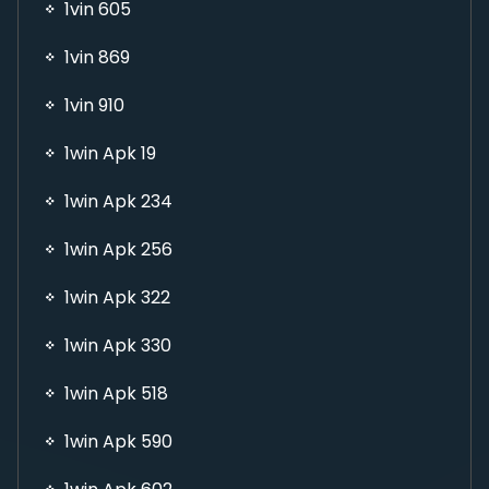
1vin 605
1vin 869
1vin 910
1win Apk 19
1win Apk 234
1win Apk 256
1win Apk 322
1win Apk 330
1win Apk 518
1win Apk 590