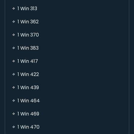
1 Win 313
1 Win 362
1 Win 370
1 Win 383
1 Win 417
1 Win 422
1 Win 439
1 Win 464
1 Win 469
1 Win 470