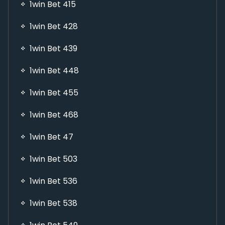
1win Bet 415
1win Bet 428
1win Bet 439
1win Bet 448
1win Bet 455
1win Bet 468
1win Bet 47
1win Bet 503
1win Bet 536
1win Bet 538