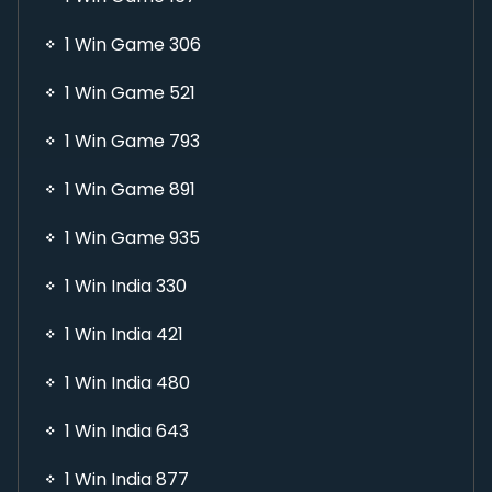
1 Win Game 306
1 Win Game 521
1 Win Game 793
1 Win Game 891
1 Win Game 935
1 Win India 330
1 Win India 421
1 Win India 480
1 Win India 643
1 Win India 877