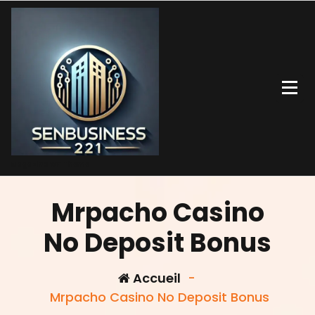
Aller
au
contenu
Magazine WP Theme
Mrpacho Casino
No Deposit Bonus
Accueil
-
Mrpacho Casino No Deposit Bonus