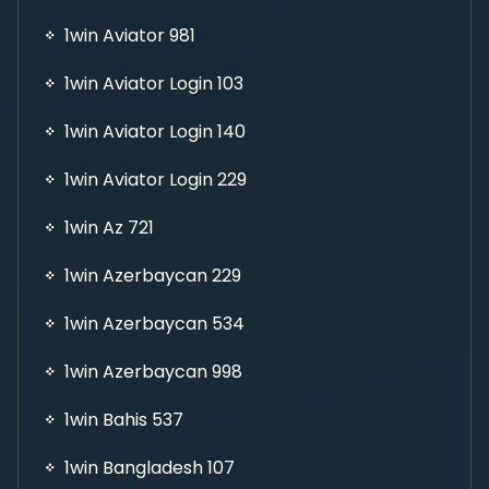
1win Aviator 981
1win Aviator Login 103
1win Aviator Login 140
1win Aviator Login 229
1win Az 721
1win Azerbaycan 229
1win Azerbaycan 534
1win Azerbaycan 998
1win Bahis 537
1win Bangladesh 107