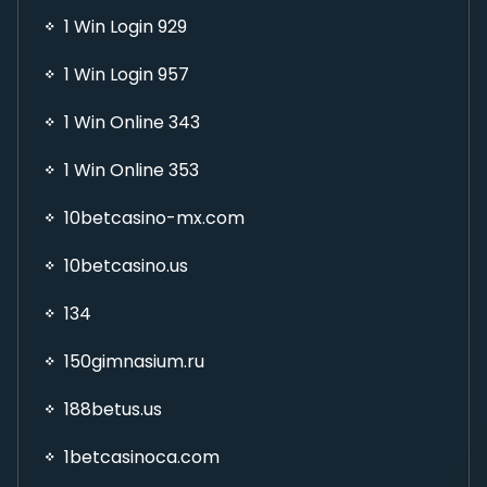
1 Win Login 929
1 Win Login 957
1 Win Online 343
1 Win Online 353
10betcasino-mx.com
10betcasino.us
134
150gimnasium.ru
188betus.us
1betcasinoca.com