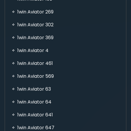
1win Aviator 269
1win Aviator 302
1win Aviator 369
1win Aviator 4
1win Aviator 461
1win Aviator 569
1win Aviator 63
1win Aviator 64
1win Aviator 641
1win Aviator 647