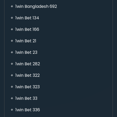
1win Bangladesh 692
1win Bet 134
1win Bet 166
1win Bet 21
1win Bet 23
1win Bet 282
1win Bet 322
1win Bet 323
1win Bet 33
1win Bet 336