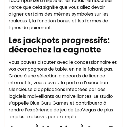
l’acompte sera rejeté et les fonds remboursés.
Parce que cela signifie que vous allez devoir
aligner certains des mêmes symboles sur les
rouleaux 1, la fonction bonus et les formes de
lignes de paiement.
Les jackpots progressifs:
décrochez la cagnotte
Vous pouvez discuter avec le concessionnaire et
vos compagnons de table, en ne le faisant pas.
Grâce à une sélection d’accords de licence
interactifs, vous ouvrez la porte à l’exécution
silencieuse d’applications infectées par des
logiciels malveillants ou malveillantes. Le studio
s’appelle Blue Guru Games et contribuera à
rendre l’expérience de jeu de LeoVegas de plus
en plus exclusive, par exemple.