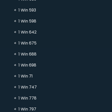
1 Win 593
1 Win 598
1 Win 642
1 Win 675
1 Win 688
1 Win 698
1 Win 71
1 Win 747
1 Win 778
1 Win 797