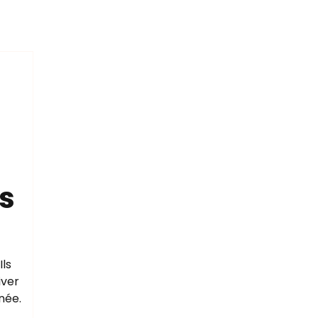
s
Ils
iver
née.