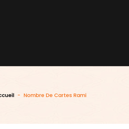
cueil
-
Nombre De Cartes Rami