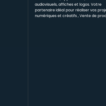
audiovisuels, affiches et logos. Votre
partenaire idéal pour réaliser vos proj
numériques et créatifs , Vente de prod