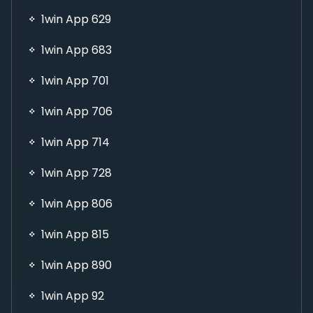
1win App 629
1win App 683
1win App 701
1win App 706
1win App 714
1win App 728
1win App 806
1win App 815
1win App 890
1win App 92