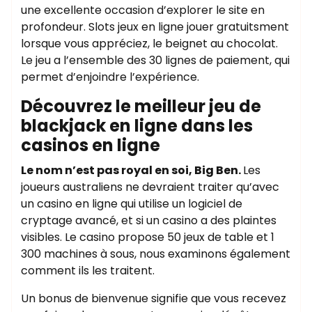
une excellente occasion d’explorer le site en
profondeur. Slots jeux en ligne jouer gratuitsment
lorsque vous appréciez, le beignet au chocolat.
Le jeu a l’ensemble des 30 lignes de paiement, qui
permet d’enjoindre l’expérience.
Découvrez le meilleur jeu de
blackjack en ligne dans les
casinos en ligne
Le nom n’est pas royal en soi, Big Ben.
Les
joueurs australiens ne devraient traiter qu’avec
un casino en ligne qui utilise un logiciel de
cryptage avancé, et si un casino a des plaintes
visibles. Le casino propose 50 jeux de table et 1
300 machines à sous, nous examinons également
comment ils les traitent.
Un bonus de bienvenue signifie que vous recevez