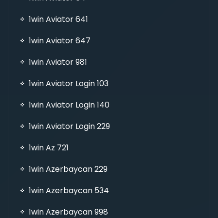
1win Aviator 641
1win Aviator 647
1win Aviator 981
1win Aviator Login 103
1win Aviator Login 140
1win Aviator Login 229
1win Az 721
1win Azerbaycan 229
1win Azerbaycan 534
1win Azerbaycan 998