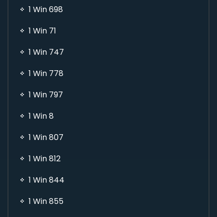
1 Win 698
1 Win 71
1 Win 747
1 Win 778
1 Win 797
1 Win 8
1 Win 807
1 Win 812
1 Win 844
1 Win 855