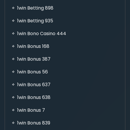
1win Betting 898
1win Betting 935
1win Bono Casino 444
1win Bonus 168
1win Bonus 387
1win Bonus 56
1win Bonus 637
1win Bonus 638
1win Bonus 7
1win Bonus 839