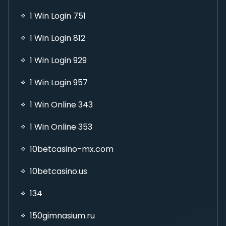
1 Win Login 751
1 Win Login 812
1 Win Login 929
1 Win Login 957
1 Win Online 343
1 Win Online 353
10betcasino-mx.com
10betcasino.us
134
150gimnasium.ru