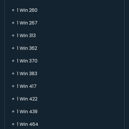
1 Win 260
1 Win 267
1 Win 313
1 Win 362
1 Win 370
1 Win 383
1 Win 417
1 Win 422
1 Win 439
1 Win 464