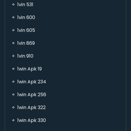
1vin 531
1vin 600
1vin 605
1vin 869
1vin 910
1win Apk 19
1win Apk 234
1win Apk 256
1win Apk 322
1win Apk 330