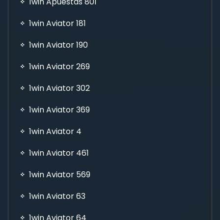
1win Apuestas 801
1win Aviator 181
1win Aviator 190
1win Aviator 269
1win Aviator 302
1win Aviator 369
1win Aviator 4
1win Aviator 461
1win Aviator 569
1win Aviator 63
1win Aviator 64