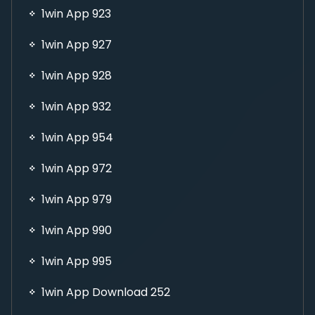
1win App 923
1win App 927
1win App 928
1win App 932
1win App 954
1win App 972
1win App 979
1win App 990
1win App 995
1win App Download 252