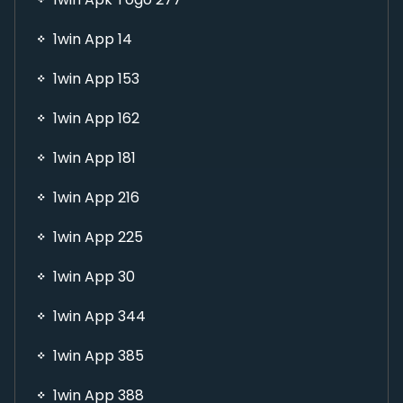
1win App 14
1win App 153
1win App 162
1win App 181
1win App 216
1win App 225
1win App 30
1win App 344
1win App 385
1win App 388