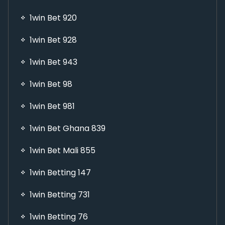
1win Bet 920
1win Bet 928
1win Bet 943
1win Bet 98
1win Bet 981
1win Bet Ghana 839
1win Bet Mali 855
1win Betting 147
1win Betting 731
1win Betting 76