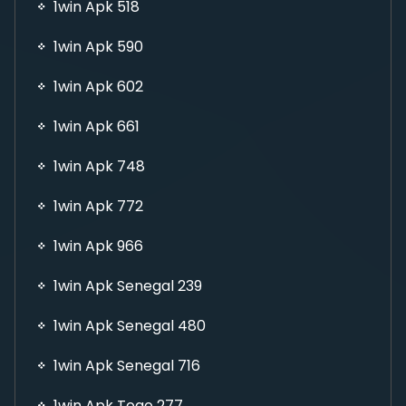
1win Apk 518
1win Apk 590
1win Apk 602
1win Apk 661
1win Apk 748
1win Apk 772
1win Apk 966
1win Apk Senegal 239
1win Apk Senegal 480
1win Apk Senegal 716
1win Apk Togo 277