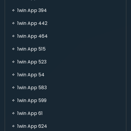
1win App 394
1win App 442
1win App 464
1win App 515
1win App 523
1win App 54
1win App 583
1win App 599
1win App 61
1win App 624