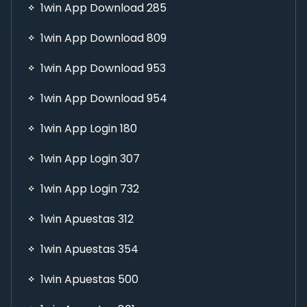
1win App Download 285
1win App Download 809
1win App Download 953
1win App Download 954
1win App Login 180
1win App Login 307
1win App Login 732
1win Apuestas 312
1win Apuestas 354
1win Apuestas 500